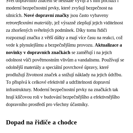
Svět dopravního značení se neustále vyvíjí a s ním přichází i
moderní bezpečnostní prvky, které zvyšují bezpečnost na
silnicích.
Nové dopravní značky
jsou často vybaveny
retroreflexními materiály
, jež výrazně zlepšují jejich viditelnost
za zhoršených světelných podmínek. Díky tomu řidiči
rozpoznají značku z větší dálky a mají více času na reakci, což
vede k plynulejšímu a bezpečnějšímu provozu.
Aktualizace a
novinky v dopravních značkách
se zaměřují i na jejich
odolnost vůči povětrnostním vlivům a vandalismu. Používají se
odolnější materiály a speciální povrchové úpravy, které
prodlužují životnost značek a snižují náklady na jejich údržbu.
To přispívá k celkové efektivitě a udržitelnosti dopravní
infrastruktury. Moderní bezpečnostní prvky na značkách tak
hrají klíčovou roli v budování bezpečnějšího a efektivnějšího
dopravního prostředí pro všechny účastníky.
Dopad na řidiče a chodce