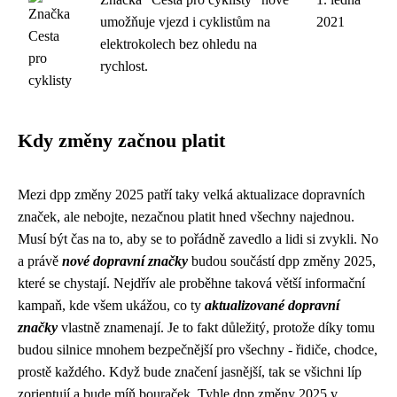
umožňuje vjezd i cyklistům na
2021
elektrokolech bez ohledu na
rychlost.
Kdy změny začnou platit
Mezi
dpp změny 2025
patří taky velká aktualizace dopravních
značek, ale nebojte, nezačnou platit hned všechny najednou.
Musí být čas na to, aby se to pořádně zavedlo a lidi si zvykli. No
a právě
nové dopravní značky
budou součástí dpp změny 2025,
které se chystají. Nejdřív ale proběhne taková větší informační
kampaň, kde všem ukážou, co ty
aktualizované dopravní
značky
vlastně znamenají. Je to fakt důležitý, protože díky tomu
budou silnice mnohem bezpečnější pro všechny - řidiče, chodce,
prostě každého. Když bude značení jasnější, tak se všichni líp
zorientují a bude míň bouraček. Tyhle dpp změny 2025 v