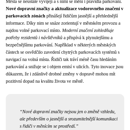
Města se neustále vyvíjejí a s nimi se mění i pravidla parkování.
Nové dopravní značky a aktualizace vodorovného značení v
parkovacích zónách
přinášejí řidičům jasnější a přehlednější
informace. Díky nim se snáze zorientují v městském provozu a
najdou volné parkovací místo.
Moderní značení zohledňuje
potřeby rezidentů i návštěvníků
a přispívá k plynulejšímu a
bezpečnějšímu parkování. Například v některých městských
částech se osvědčilo zavedení chytrých parkovacích systémů s
navigací na volná místa. Řidiči tak tráví méně času hledáním
parkování a snižuje se i objem emisí v ulicích. Tyto inovace jsou
důkazem, že i zdánlivě drobné změny v dopravě mohou mít
pozitivní dopad na kvalitu života ve městě.
Nové dopravní značky nejsou jen o změně vzhledu,
ale především o jasnější a srozumitelnější komunikaci
s řidiči v měnícím se prostředí.