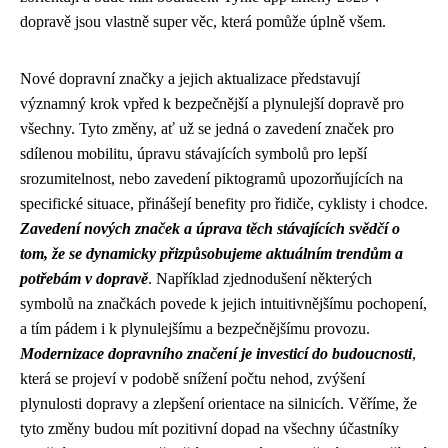
dopravě jsou vlastně super věc, která pomůže úplně všem.
Nové dopravní značky a jejich aktualizace představují
významný krok vpřed k bezpečnější a plynulejší dopravě pro
všechny. Tyto změny, ať už se jedná o zavedení značek pro
sdílenou mobilitu, úpravu stávajících symbolů pro lepší
srozumitelnost, nebo zavedení piktogramů upozorňujících na
specifické situace, přinášejí benefity pro řidiče, cyklisty i chodce.
Zavedení nových značek a úprava těch stávajících svědčí o
tom, že se dynamicky přizpůsobujeme aktuálním trendům a
potřebám v dopravě
. Například zjednodušení některých
symbolů na značkách povede k jejich intuitivnějšímu pochopení,
a tím pádem i k plynulejšímu a bezpečnějšímu provozu.
Modernizace dopravního značení je investicí do budoucnosti
,
která se projeví v podobě snížení počtu nehod, zvýšení
plynulosti dopravy a zlepšení orientace na silnicích. Věříme, že
tyto změny budou mít pozitivní dopad na všechny účastníky