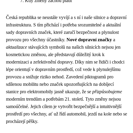
Kdy změny začnou platit
Česká republika se neustále vyvíjí a s ní i naše silnice a dopravní
infrastruktura. S tím přichází i potřeba srozumitelné a aktuální
sady dopravních značek, které zaručí bezpečnost a plynulost
provozu pro všechny účastníky.
Nové dopravní značky
a
aktualizace
stávajících symbolů na našich silnicích nejsou jen
kosmetickou změnou, ale představují důležitý krok k
modernizaci a zefektivnění dopravy. Díky nim se řidiči i chodci
lépe orientují v dopravním prostředí, což vede k plynulejšímu
provozu a snižuje riziko nehod. Zavedení piktogramů pro
sdílenou mobilitu nebo značek upozorňujících na dobíjecí
stanice pro elektromobily jasně ukazuje, že se
přizpůsobujeme
moderním trendům a potřebám 21. století. Tyto změny nejsou
samoúčelné. Jejich cílem je vytvořit bezpečnější a intuitivnější
prostředí pro všechny, ať už řídí automobil, jezdí na kole nebo se
procházejí pěšky.