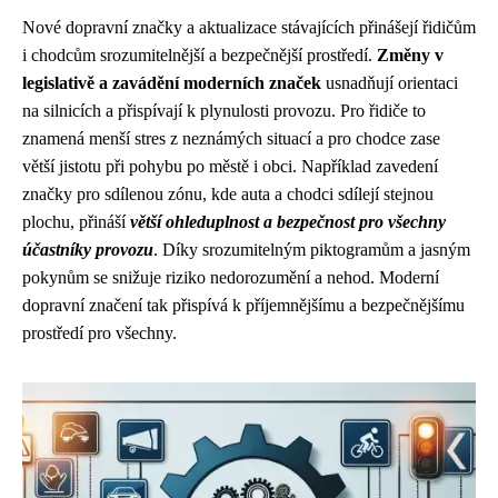
Nové dopravní značky a aktualizace stávajících přinášejí řidičům
i chodcům srozumitelnější a bezpečnější prostředí.
Změny v
legislativě a zavádění moderních značek
usnadňují orientaci
na silnicích a přispívají k plynulosti provozu. Pro řidiče to
znamená menší stres z neznámých situací a pro chodce zase
větší jistotu při pohybu po městě i obci. Například zavedení
značky pro sdílenou zónu, kde auta a chodci sdílejí stejnou
plochu, přináší
větší ohleduplnost a bezpečnost pro všechny
účastníky provozu
. Díky srozumitelným piktogramům a jasným
pokynům se snižuje riziko nedorozumění a nehod. Moderní
dopravní značení tak přispívá k příjemnějšímu a bezpečnějšímu
prostředí pro všechny.