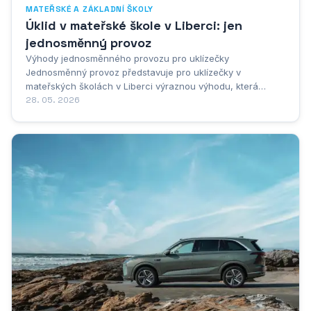
MATEŘSKÉ A ZÁKLADNÍ ŠKOLY
Úklid v mateřské škole v Liberci: jen
jednosměnný provoz
Výhody jednosměnného provozu pro uklízečky
Jednosměnný provoz představuje pro uklízečky v
mateřských školách v Liberci výraznou výhodu, která
pozitivně ovlivňuje nejen jejich pracovní život, ale i osobní
28. 05. 2026
čas. Tento typ pracovního režimu umožňuje zaměstnancům
pracovat pouze v jedné pevně stanovené směně, což...