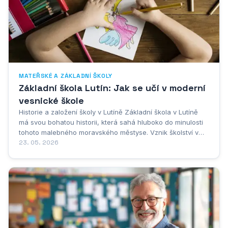
MATEŘSKÉ A ZÁKLADNÍ ŠKOLY
Základní škola Lutín: Jak se učí v moderní
vesnické škole
Historie a založení školy v Lutíně Základní škola v Lutíně
má svou bohatou historii, která sahá hluboko do minulosti
tohoto malebného moravského městyse. Vznik školství v
Lutíně úzce souvisí s celkovým rozvojem vzdělávání na
23. 05. 2026
našem území, kdy se v průběhu 18. a 19. století začaly
zakládat první obecné školy v...