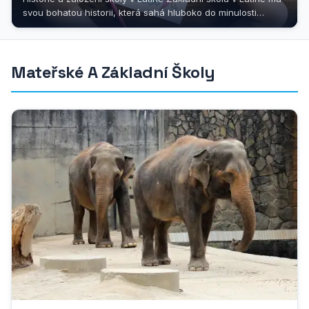
svou bohatou historii, která sahá hluboko do minulosti
tohoto malebného...
Mateřské A Základní Školy