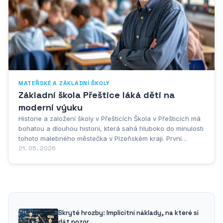
MATEŘSKÉ A ZÁKLADNÍ ŠKOLY
Základní škola Přeštice láká děti na
moderní výuku
Historie a založení školy v Přešticích Škola v Přešticích má
bohatou a dlouhou historii, která sahá hluboko do minulosti
tohoto malebného městečka v Plzeňském kraji. První
zmínky o organizovaném vzdělávání dětí v Přešticích se
21. 05. 2026
datují již do 16. století, kdy byla při místním kostele zřízena
farní škola. Tato...
Skryté hrozby: Implicitní náklady, na které si
dát pozor.