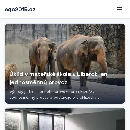
egc2015.cz
Úklid v mateřské škole v Liberci: jen
jednosměnný provoz
Výhody jednosměnného provozu pro uklízečky
Jednosměnný provoz představuje pro uklízečky v
mateřských školách v Liberci výraznou...