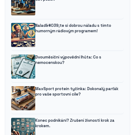
Nalad&#039;te si dobrou náladu s tímto
humorným rádiovým programem!
Dvouměsíční výpovědní lhůta: Co s
nemocenskou?
MaxSport protein tyčinka: Dokonalý parťák
pro vaše sportovní cíle?
Konec podnikání? Zrušení živnosti krok za
krokem.