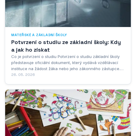
MATEŘSKÉ A ZÁKLADNÍ ŠKOLY
Potvrzení o studiu ze základní školy: Kdy
a jak ho získat
Co je potvrzení o studiu Potvrzení o studiu základní školy
představuje oficiální dokument, který vydává vzdělávací
instituce na žádost žáka nebo jeho zákonného zástupce.
Tento dokument slouží jako důkaz o tom, že konkrétní
26. 05. 2026
osoba je nebo byla žákem dané základní školy v určitém
časovém období. Jedná se o...