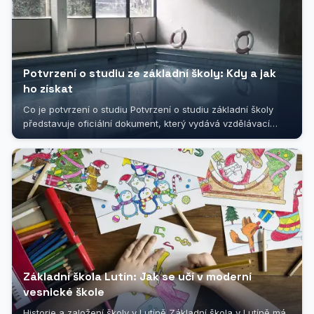
Potvrzení o studiu ze základní školy: Kdy a jak
ho získat
Co je potvrzení o studiu Potvrzení o studiu základní školy
představuje oficiální dokument, který vydává vzdělávací
instituce na...
Základní škola Lutín: Jak se učí v moderní
vesnické škole
Historie a založení školy v Lutíně Základní škola v Lutíně má