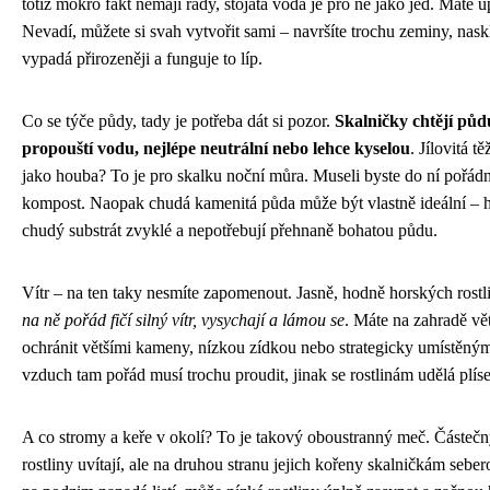
totiž mokro fakt nemají rády, stojatá voda je pro ně jako jed. Máte
Nevadí, můžete si svah vytvořit sami – navršíte trochu zeminy, nas
vypadá přirozeněji a funguje to líp.
Co se týče půdy, tady je potřeba dát si pozor.
Skalničky chtějí půd
propouští vodu, nejlépe neutrální nebo lehce kyselou
. Jílovitá t
jako houba? To je pro skalku noční můra. Museli byste do ní pořádn
kompost. Naopak chudá kamenitá půda může být vlastně ideální – ho
chudý substrát zvyklé a nepotřebují přehnaně bohatou půdu.
Vítr – na ten taky nesmíte zapomenout. Jasně, hodně horských rostli
na ně pořád fičí silný vítr, vysychají a lámou se
. Máte na zahradě vě
ochránit většími kameny, nízkou zídkou nebo strategicky umístěnými
vzduch tam pořád musí trochu proudit, jinak se rostlinám udělá plís
A co stromy a keře v okolí? To je takový oboustranný meč. Částečn
rostliny uvítají, ale na druhou stranu jejich kořeny skalničkám sebe