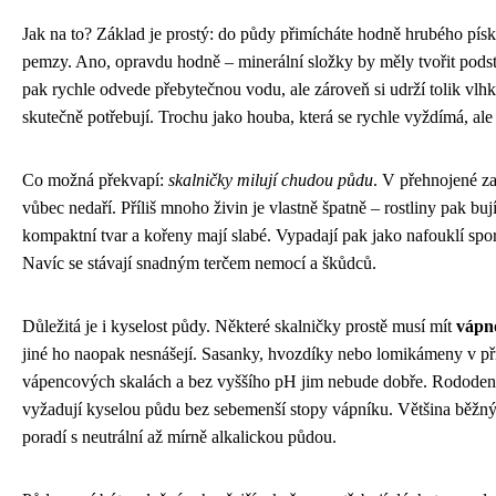
Jak na to? Základ je prostý: do půdy přimícháte hodně hrubého pís
pemzy. Ano, opravdu hodně – minerální složky by měly tvořit podst
pak rychle odvede přebytečnou vodu, ale zároveň si udrží tolik vlhk
skutečně potřebují. Trochu jako houba, která se rychle vyždímá, ale
Co možná překvapí:
skalničky milují chudou půdu
. V přehnojené za
vůbec nedaří. Příliš mnoho živin je vlastně špatně – rostliny pak bují
kompaktní tvar a kořeny mají slabé. Vypadají pak jako nafouklí spo
Navíc se stávají snadným terčem nemocí a škůdců.
Důležitá je i kyselost půdy. Některé skalničky prostě musí mít
vápno
jiné ho naopak nesnášejí. Sasanky, hvozdíky nebo lomikámeny v př
vápencových skalách a bez vyššího pH jim nebude dobře. Rododen
vyžadují kyselou půdu bez sebemenší stopy vápníku. Většina běžnýc
poradí s neutrální až mírně alkalickou půdou.