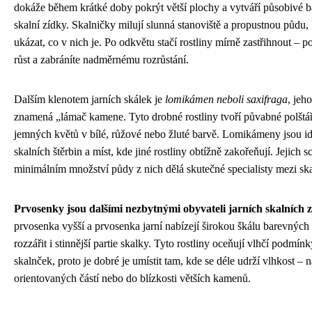
dokáže během krátké doby pokrýt větší plochy a vytváří působivé 
skalní zídky. Skalničky milují slunná stanoviště a propustnou půdu
ukázat, co v nich je. Po odkvětu stačí rostliny mírně zastřihnout – po
růst a zabráníte nadměrnému rozrůstání.
Dalším klenotem jarních skálek je
lomikámen neboli saxifraga
, jeh
znamená „lámač kamene. Tyto drobné rostliny tvoří půvabné polšt
jemných květů v bílé, růžové nebo žluté barvě. Lomikámeny jsou id
skalních štěrbin a míst, kde jiné rostliny obtížně zakořeňují. Jejich s
minimálním množství půdy z nich dělá skutečné specialisty mezi sk
Prvosenky jsou dalšími nezbytnými obyvateli jarních skalních 
prvosenka vyšší a prvosenka jarní nabízejí širokou škálu barevných
rozzářit i stinnější partie skalky. Tyto rostliny oceňují vlhčí podmín
skalnček, proto je dobré je umístit tam, kde se déle udrží vlhkost – 
orientovaných částí nebo do blízkosti větších kamenů.