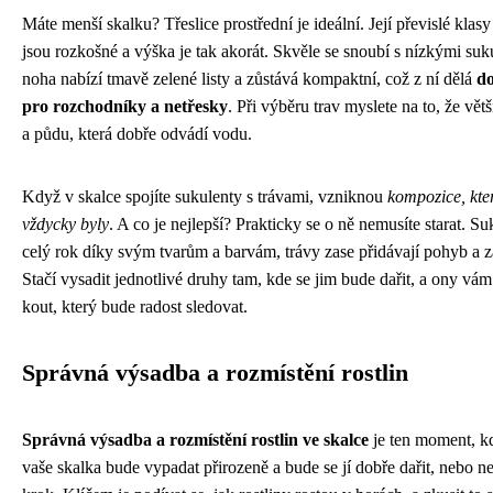
Máte menší skalku? Třeslice prostřední je ideální. Její převislé klasy
jsou rozkošné a výška je tak akorát. Skvěle se snoubí s nízkými suku
noha nabízí tmavě zelené listy a zůstává kompaktní, což z ní dělá
d
pro rozchodníky a netřesky
. Při výběru trav myslete na to, že vět
a půdu, která dobře odvádí vodu.
Když v skalce spojíte sukulenty s trávami, vzniknou
kompozice, kte
vždycky byly
. A co je nejlepší? Prakticky se o ně nemusíte starat. S
celý rok díky svým tvarům a barvám, trávy zase přidávají pohyb a z
Stačí vysadit jednotlivé druhy tam, kde se jim bude dařit, a ony vá
kout, který bude radost sledovat.
Správná výsadba a rozmístění rostlin
Správná výsadba a rozmístění rostlin ve skalce
je ten moment, kd
vaše skalka bude vypadat přirozeně a bude se jí dobře dařit, nebo ne