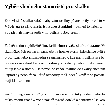
Výběr vhodného stanoviště pro skalku
Kde vlastně skalku založit, aby vám rostliny pěkně rostly a celé to
Výběr správného místa je naprostý základ
– ovlivní to nejen to,
vypadat, ale hlavně jestli v ní rostliny vůbec přežijí.
Začněme tím nejdůležitějším:
kolik slunce vaše skalka dostane
. V
skalničkových rostlin si pamatuje na horské svahy, kde slunce svítí 
proto jižní nebo jihozápadní strana zahrady, kde mají rostliny světl
budou skvěle dařit třeba rozchodníky, sukulenty nebo lomikámeny –
milují teplo a sucho. Ale pozor, ne každá rostlina do skalky chce pl
kapradiny nebo třeba určité hvozdíky radši ocení, když ráno posvítí
mají klid ve stínu.
Jak terén vypadá a jestli je v mírném sklonu
, to taky hodně rozhoduj
místo trochu spadá – voda pak přirozeně odtéká a nehromadí se ko