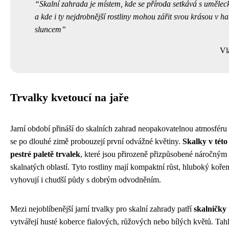
Skalní zahrada je místem, kde se příroda setkává s uměle
a kde i ty nejdrobnější rostliny mohou zářit svou krásou v 
sluncem
Vl
Trvalky kvetoucí na jaře
Jarní období přináší do skalních zahrad neopakovatelnou atmosféru
se po dlouhé zimě probouzejí první odvážné květiny.
Skalky v této
pestré paletě trvalek
, které jsou přirozeně přizpůsobené náročný
skalnatých oblastí. Tyto rostliny mají kompaktní růst, hluboký koře
vyhovují i chudší půdy s dobrým odvodněním.
Mezi nejoblíbenější jarní trvalky pro skalní zahrady patří
skalničky 
vytvářejí husté koberce fialových, růžových nebo bílých květů. Tahl