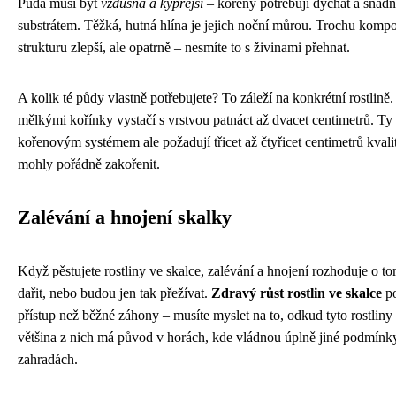
Půda musí být
vzdušná a kypřejší
– kořeny potřebují dýchat a snadn
substrátem. Těžká, hutná hlína je jejich noční můrou. Trochu kompo
strukturu zlepší, ale opatrně – nesmíte to s živinami přehnat.
A kolik té půdy vlastně potřebujete? To záleží na konkrétní rostlině
mělkými kořínky vystačí s vrstvou patnáct až dvacet centimetrů. T
kořenovým systémem ale požadují třicet až čtyřicet centimetrů kvali
mohly pořádně zakořenit.
Zalévání a hnojení skalky
Když pěstujete rostliny ve skalce, zalévání a hnojení rozhoduje o to
dařit, nebo budou jen tak přežívat.
Zdravý růst rostlin ve skalce
po
přístup než běžné záhony – musíte myslet na to, odkud tyto rostlin
většina z nich má původ v horách, kde vládnou úplně jiné podmínk
zahradách.