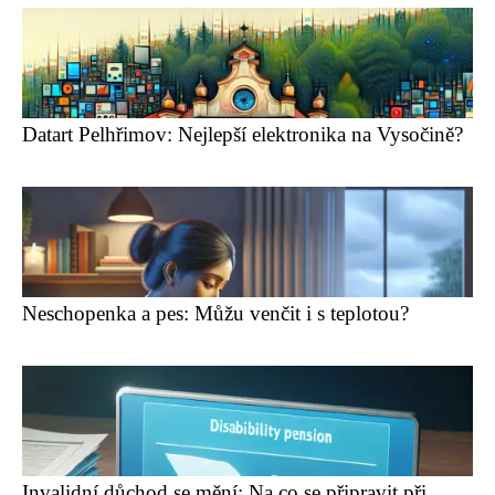
Datart Pelhřimov: Nejlepší elektronika na Vysočině?
Neschopenka a pes: Můžu venčit i s teplotou?
Invalidní důchod se mění: Na co se připravit při