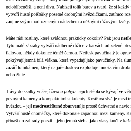
nejoblíbenější, a není divu. Nabízejí tolik barev a tvarů, že si každ
vytvoří husté polštářky posetné drobnými hvězdičkami, zatímco r
zaujme svým modrozeleným nádechem a něžnými růžovými květy.
Máte rádi rostliny, které zvládnou prakticky cokoliv? Pak jsou
netř
Tyto malé zázraky vytváří nádherné růžice v barvách od zelené pře
fialovou, někdy dokonce téměř černou. Netřesk pavučinatý je opravd
pokrývají jemná bílá vlákna, která vypadají jako pavučinky. Na slu
zazáří lomikámen, který na jaře doslova exploduje množstvím drobn
nebo žluté.
Trávy do skalky vnášejí
život a pohyb
. Jejich stébla se kývají ve vět
pevnými kameny a kompaktními sukulenty. Kostřava sivá je mezi t
hvězdou – její
modrostříbrné zbarvení
je prostě úchvatné a navíc n
Vytváří husté chomáčky, které dokonale zapadnou mezi kameny. Ka
přináší do zahrady poezii – jeho jemná stébla jako vlasy tančí v ka