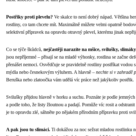
Postřiky proti plevelu?
Ve skalce to není dobrý nápad. Většina her
rostliny, co tam chcete mít. Maximálně můžete velmi opatrně bodov
selektivní přípravek na opravdu otravný plevel, kterému jinak nepřij
Co se týče škůdců,
nejčastěji narazíte na mšice, svilušky, slimá
jsou nepříjemné – přisají se na mladé výhonky, rostlina se začne de
přenášet nemoci. Osvědčuje se pravidelně rostliny postříkat vodou s
mýdla nebo česnekovým výluhem. A hlavně –
nechte si v zahradě 
Beruška nebo zlatoočka vám udělá víc práce než jakýkoliv postřik.
Svilušky přijdou hlavně v horku a suchu. Poznáte je podle jemných 
a podle toho, že listy žloutnou a padají. Pomůže víc rosit a odstrani
je to opravdu zlé, sáhněte po nějakém přírodním přípravku proti svi
A pak jsou tu slimáci.
Ti dokážou za noc sežrat mladou rostlinku