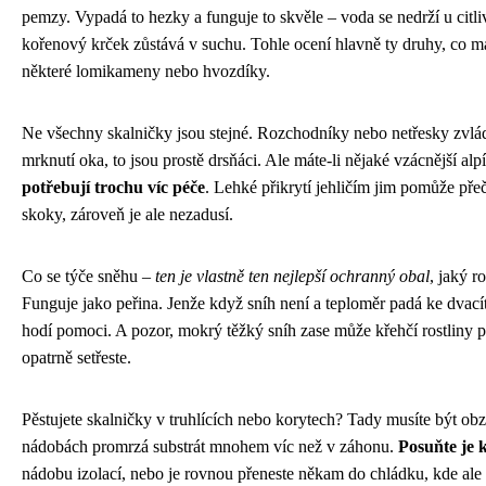
pemzy. Vypadá to hezky a funguje to skvěle – voda se nedrží u citliv
kořenový krček zůstává v suchu. Tohle ocení hlavně ty druhy, co ma
některé lomikameny nebo hvozdíky.
Ne všechny skalničky jsou stejné. Rozchodníky nebo netřesky zvl
mrknutí oka, to jsou prostě drsňáci. Ale máte-li nějaké vzácnější al
potřebují trochu víc péče
. Lehké přikrytí jehličím jim pomůže přečk
skoky, zároveň je ale nezadusí.
Co se týče sněhu –
ten je vlastně ten nejlepší ochranný obal
, jaký r
Funguje jako peřina. Jenže když sníh není a teploměr padá ke dvací
hodí pomoci. A pozor, mokrý těžký sníh zase může křehčí rostliny p
opatrně setřeste.
Pěstujete skalničky v truhlících nebo korytech? Tady musíte být obz
nádobách promrzá substrát mnohem víc než v záhonu.
Posuňte je 
nádobu izolací, nebo je rovnou přeneste někam do chládku, kde ale