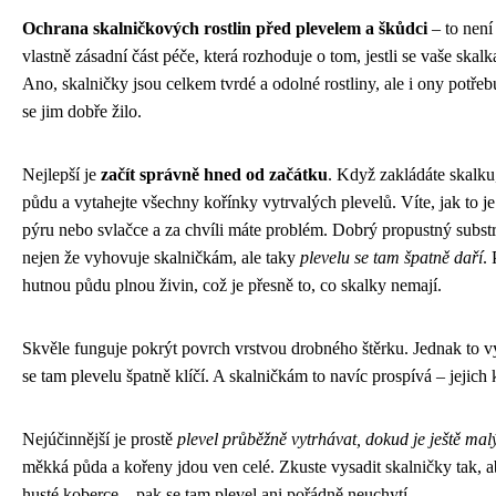
Ochrana skalničkových rostlin před plevelem a škůdci
– to není
vlastně zásadní část péče, která rozhoduje o tom, jestli se vaše skal
Ano, skalničky jsou celkem tvrdé a odolné rostliny, ale i ony potře
se jim dobře žilo.
Nejlepší je
začít správně hned od začátku
. Když zakládáte skalku
půdu a vytahejte všechny kořínky vytrvalých plevelů. Víte, jak to j
pýru nebo svlačce a za chvíli máte problém. Dobrý propustný subst
nejen že vyhovuje skalničkám, ale taky
plevelu se tam špatně daří
.
hutnou půdu plnou živin, což je přesně to, co skalky nemají.
Skvěle funguje pokrýt povrch vrstvou drobného štěrku. Jednak to v
se tam plevelu špatně klíčí. A skalničkám to navíc prospívá – jejich 
Nejúčinnější je prostě
plevel průběžně vytrhávat, dokud je ještě mal
měkká půda a kořeny jdou ven celé. Zkuste vysadit skalničky tak, a
husté koberce – pak se tam plevel ani pořádně neuchytí.