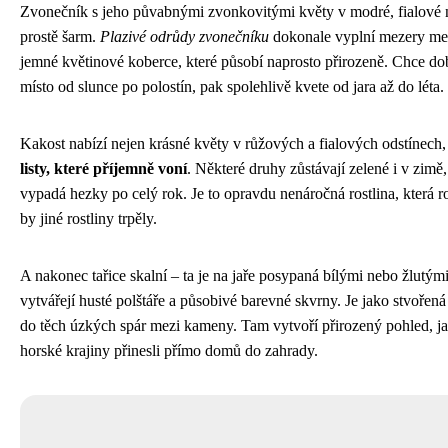
Zvonečník s jeho půvabnými zvonkovitými květy v modré, fialové 
prostě šarm.
Plazivé odrůdy zvonečníku
dokonale vyplní mezery me
jemné květinové koberce, které působí naprosto přirozeně. Chce d
místo od slunce po polostín, pak spolehlivě kvete od jara až do léta.
Kakost nabízí nejen krásné květy v růžových a fialových odstínech,
listy, které příjemně voní
. Některé druhy zůstávají zelené i v zimě
vypadá hezky po celý rok. Je to opravdu nenáročná rostlina, která ro
by jiné rostliny trpěly.
A nakonec tařice skalní – ta je na jaře posypaná bílými nebo žlutým
vytvářejí husté polštáře a působivé barevné skvrny. Je jako stvořen
do těch úzkých spár mezi kameny. Tam vytvoří přirozený pohled, ja
horské krajiny přinesli přímo domů do zahrady.