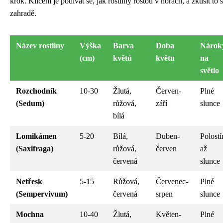
krok. Klíčem je podívat se, jak rostliny rostou v horách, a zkusit to s
zahradě.
Název rostliny
Výška
Barva
Doba
Nárok
(cm)
květů
květu
na
světlo
Rozchodník
10-30
Žlutá,
Červen-
Plné
(Sedum)
růžová,
září
slunce
bílá
Lomikámen
5-20
Bílá,
Duben-
Polostí
(Saxifraga)
růžová,
červen
až
červená
slunce
Netřesk
5-15
Růžová,
Červenec-
Plné
(Sempervivum)
červená
srpen
slunce
Mochna
10-40
Žlutá,
Květen-
Plné