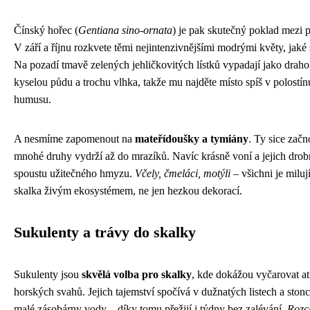
Čínský hořec (
Gentiana sino-ornata
) je pak skutečný poklad mezi 
V září a říjnu rozkvete těmi nejintenzivnějšími modrými květy, jaké 
Na pozadí tmavě zelených jehličkovitých lístků vypadají jako dra
kyselou půdu a trochu vlhka, takže mu najděte místo spíš v polostí
humusu.
A nesmíme zapomenout na
mateřídoušky a tymiány
. Ty sice začn
mnohé druhy vydrží až do mrazíků. Navíc krásně voní a jejich drobn
spoustu užitečného hmyzu.
Včely, čmeláci, motýli
– všichni je milu
skalka živým ekosystémem, ne jen hezkou dekorací.
Sukulenty a trávy do skalky
Sukulenty jsou
skvělá volba pro skalky
, kde dokážou vyčarovat a
horských svahů. Jejich tajemství spočívá v dužnatých listech a stonc
malé zásobárny vody – díky tomu přežijí i týdny bez zalévání.
Rozc