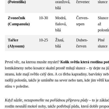
(Potentilla)
oranžová,
červenec
slunce
bílá
Zvonečník
10-30
Modrá,
Červen-
Slunce
(Campanula)
fialová,
srpen
až
bílá
polostí
Tařice
10-25
Žlutá,
Duben-
Plné
(Alyssum)
bílá
červen
slunce
První věc, na kterou musíte myslet?
Kolik světla která rostlina po
lomikámeny nebo kosatce skalní prostě milují slunce – ty dejte na j
stranu, kde mají světlo celý den. A co třeba kapradiny, barvínky n
raději polostín, takže je umístěte na sever nebo tam, kde jim větší k
stínu v poledne.
Když sázíte, nezapomeňte na pořádnou přípravu půdy
– to je zákla
rostlin nesnáší mokré nohy, takže potřebují půdu, která dobře propo