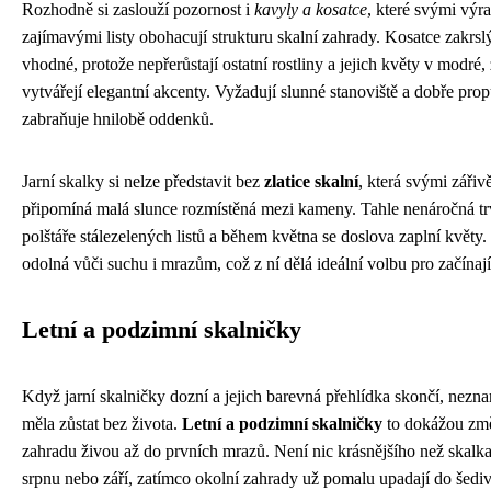
Rozhodně si zaslouží pozornost i
kavyly a kosatce
, které svými výr
zajímavými listy obohacují strukturu skalní zahrady. Kosatce zakrsl
vhodné, protože nepřerůstají ostatní rostliny a jejich květy v modré,
vytvářejí elegantní akcenty. Vyžadují slunné stanoviště a dobře pro
zabraňuje hnilobě oddenků.
Jarní skalky si nelze představit bez
zlatice skalní
, která svými zářiv
připomíná malá slunce rozmístěná mezi kameny. Tahle nenáročná trv
polštáře stálezelených listů a během května se doslova zaplní květy
odolná vůči suchu i mrazům, což z ní dělá ideální volbu pro začínají
Letní a podzimní skalničky
Když jarní skalničky dozní a jejich barevná přehlídka skončí, nezna
měla zůstat bez života.
Letní a podzimní skalničky
to dokážou změn
zahradu živou až do prvních mrazů. Není nic krásnějšího než skalka,
srpnu nebo září, zatímco okolní zahrady už pomalu upadají do šedi