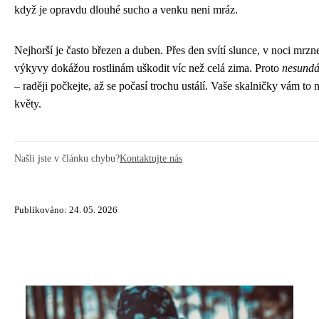
když je opravdu dlouhé sucho a venku neni mráz.
Nejhorší je často březen a duben. Přes den svítí slunce, v noci mrzn
výkyvy dokážou rostlinám uškodit víc než celá zima. Proto
nesundáv
– raději počkejte, až se počasí trochu ustálí. Vaše skalničky vám to 
květy.
Našli jste v článku chybu?
Kontaktujte nás
Publikováno: 24. 05. 2026