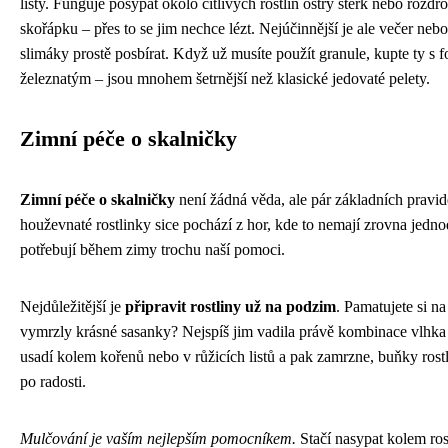
listy. Funguje posypat okolo citlivých rostlin ostrý štěrk nebo rozd
skořápku – přes to se jim nechce lézt. Nejúčinnější je ale večer nebo
slimáky prostě posbírat. Když už musíte použít granule, kupte ty s
železnatým – jsou mnohem šetrnější než klasické jedovaté pelety.
Zimní péče o skalničky
Zimní péče o skalničky
není žádná věda, ale pár základních pravid
houževnaté rostlinky sice pochází z hor, kde to nemají zrovna jedno
potřebují během zimy trochu naší pomoci.
Nejdůležitější je
připravit rostliny už na podzim
. Pamatujete si n
vymrzly krásné sasanky? Nejspíš jim vadila právě kombinace vlhka
usadí kolem kořenů nebo v růžicích listů a pak zamrzne, buňky rostli
po radosti.
Mulčování je vaším nejlepším pomocníkem.
Stačí nasypat kolem ros