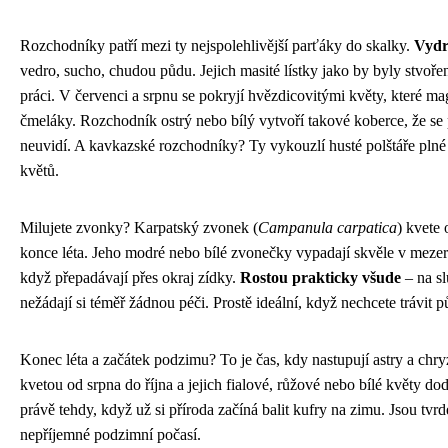
Rozchodníky patří mezi ty nejspolehlivější parťáky do skalky.
Vydr
vedro, sucho, chudou půdu. Jejich masité lístky jako by byly stvořen
práci. V červenci a srpnu se pokryjí hvězdicovitými květy, které mag
čmeláky. Rozchodník ostrý nebo bílý vytvoří takové koberce, že s
neuvidí. A kavkazské rozchodníky? Ty vykouzlí husté polštáře pln
květů.
Milujete zvonky? Karpatský zvonek (
Campanula carpatica
) kvete
konce léta. Jeho modré nebo bílé zvonečky vypadají skvěle v mez
když přepadávají přes okraj zídky.
Rostou prakticky všude
– na sl
nežádají si téměř žádnou péči. Prostě ideální, když nechcete trávit p
Konec léta a začátek podzimu? To je čas, kdy nastupují astry a chr
kvetou od srpna do října a jejich fialové, růžové nebo bílé květy do
právě tehdy, když už si příroda začíná balit kufry na zimu. Jsou tvr
nepříjemné podzimní počasí.