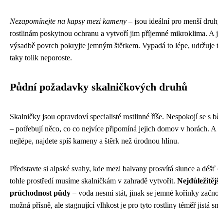
Nezapomínejte na kapsy mezi kameny
– jsou ideální pro menší druh
rostlinám poskytnou ochranu a vytvoří jim příjemné mikroklima. A je
výsadbě povrch pokryjte jemným štěrkem. Vypadá to lépe, udržuje t
taky tolik neporoste.
Půdní požadavky skalničkových druhů
Skalničky jsou opravdoví specialisté rostlinné říše. Nespokojí se s
– potřebují něco, co co nejvíce připomíná jejich domov v horách. A 
nejlépe, najdete spíš kameny a štěrk než úrodnou hlínu.
Představte si alpské svahy, kde mezi balvany prosvítá slunce a déšť
tohle prostředí musíme skalničkám v zahradě vytvořit.
Nejdůležitějš
průchodnost půdy
– voda nesmí stát, jinak se jemné kořínky začno
možná přísně, ale stagnující vlhkost je pro tyto rostliny téměř jistá s