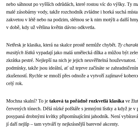
nebo sáhnout po vyšších odrůdách, které rostou víc do výšky. Ty mas
malé zásobárny vody, takže rozchodník zvládne i horká suchá míst
zakvetou v létě nebo na podzim, slétnou se k nim motýli a další hm
v době, kdy už většina květin dávno odkvetla.
Netřesk je klasika, která na skalce prostě nemůže chybět.
Ty charakt
masitých lístků
vypadají jako malá umělecká dílka a můžou být zelen
zkrátka pestré. Nejlepší na nich je jejich neuvěřitelná houževnatost
podmínky, takže jsou ideální, ať už teprve začínáte se zahradničen
zkušeností. Rychle se množí přes odnože a vytvoří zajímavé koberce
celý rok.
Mochna skalní? To je
taková ta pořádně rozkvetlá klasika
ve žlu
červených tónech. Dělá nízké polštáře s jemnými lístky a když je v 
posypaná drobnými kvítky připomínajícími jahodník. Není vybíravá 
jí daří nejlíp – tam vytváří ty nejkrásnější barevné akcenty.