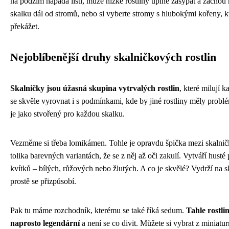
na podzim napadá listí, může nízké rostliny úplně zasypat a začnou 
skalku dál od stromů, nebo si vyberte stromy s hlubokými kořeny, k
překážet.
Nejoblíbenější druhy skalničkových rostlin
Skalničky jsou úžasná skupina vytrvalých rostlin
, které milují 
se skvěle vyrovnat i s podmínkami, kde by jiné rostliny měly problé
je jako stvořený pro každou skalku.
Vezměme si třeba lomikámen. Tohle je opravdu špička mezi skalnič
tolika barevných variantách, že se z něj až oči zakulí. Vytváří hust
kvítků – bílých, růžových nebo žlutých. A co je skvělé? Vydrží na sl
prostě se přizpůsobí.
Pak tu máme rozchodník, kterému se také říká sedum.
Tahle rostli
naprosto legendární
a není se co divit. Můžete si vybrat z miniatu