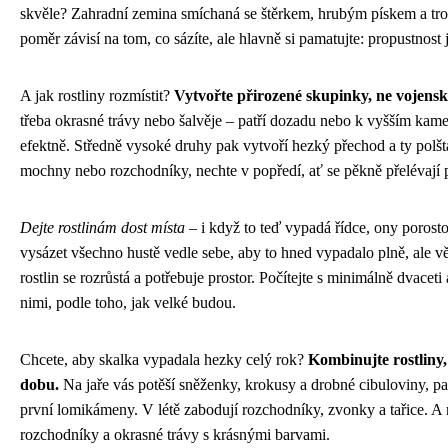
skvěle? Zahradní zemina smíchaná se štěrkem, hrubým pískem a tr
poměr závisí na tom, co sázíte, ale hlavně si pamatujte: propustnost je
A jak rostliny rozmístit?
Vytvořte přirozené skupinky, ne vojensk
třeba okrasné trávy nebo šalvěje – patří dozadu nebo k vyšším kam
efektně. Středně vysoké druhy pak vytvoří hezký přechod a ty polštá
mochny nebo rozchodníky, nechte v popředí, ať se pěkně přelévají 
Dejte rostlinám dost místa
– i když to teď vypadá řídce, ony porosto
vysázet všechno hustě vedle sebe, aby to hned vypadalo plně, ale v
rostlin se rozrůstá a potřebuje prostor. Počítejte s minimálně dvaceti 
nimi, podle toho, jak velké budou.
Chcete, aby skalka vypadala hezky celý rok?
Kombinujte rostliny,
dobu.
Na jaře vás potěší sněženky, krokusy a drobné cibuloviny, pa
první lomikámeny. V létě zabodují rozchodníky, zvonky a tařice. 
rozchodníky a okrasné trávy s krásnými barvami.