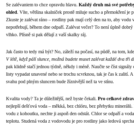
Se zalévaniem to chce opravdu hlavu.
Každý druh má své potřeby 
ohled
. Víte, většina skalniček prostě miluje sucho a přemokření je 
Zkuste je zalévat ráno – rostliny pak mají celý den na to, aby vodu 
nepotřebují, během dne odpaří. Zalévat večer? To není úplně dobrý
vlhko. Plísně si pak dělají z vaší skalky ráj.
Jak často to tedy má být? No, záleží na počasí, na půdě, na tom, kd
V létě, když pálí slunce, možná budete muset zalévat každé dva tři 
pak klidně stačí jednou týdně, někdy i méně. Naučte se číst signály
listy vypadat unavené nebo se trochu scvrknou, tak je čas k zalití. A
svahu pod plným sluncem bude žíznivější než ta ve stínu.
Kvalita vody? Ta je důležitější, než byste čekali.
Pro celkové zdraví
nejlepší dešťová voda – měkká, bez chlóru, bez přebytku minerálů.
vodu z kohoutku, nechte ji aspoň den odstát. Chlor se odpaří a vod
teplotu. Studená voda z vodovodu je pro rostliny jako ledová sprcha