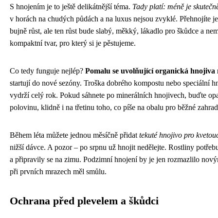
S hnojením je to ještě delikátnější téma.
Tady platí: méně je skutečn
v horách na chudých půdách a na luxus nejsou zvyklé. Přehnojíte je
bujně růst, ale ten růst bude slabý, měkký, lákadlo pro škůdce a nemo
kompaktní tvar, pro který si je pěstujeme.
Co tedy funguje nejlép?
Pomalu se uvolňující organická hnojiva 
startují do nové sezóny. Troška dobrého kompostu nebo speciální h
vydrží celý rok. Pokud sáhnete po minerálních hnojivech, buďte opat
polovinu, klidně i na třetinu toho, co píše na obalu pro běžné zahradn
Během léta můžete jednou měsíčně přidat
tekuté hnojivo pro kvetouc
nižší dávce. A pozor – po srpnu už hnojit nedělejte. Rostliny potřebu
a připravily se na zimu. Podzimní hnojení by je jen rozmazlilo nov
při prvních mrazech měl smůlu.
Ochrana před plevelem a škůdci