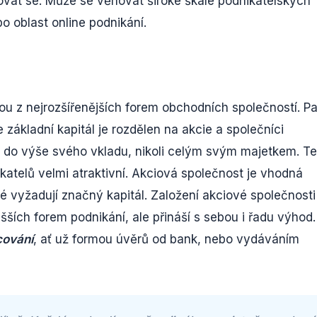
at se. Může se věnovat široké škále podnikatelských
o oblast online podnikání.
ou z nejrozšířenějších forem obchodních společností. Pa
 základní kapitál je rozdělen na akcie a společníci
e do výše svého vkladu, nikoli celým svým majetkem. T
atelů velmi atraktivní. Akciová společnost je vhodná
ré vyžadují značný kapitál. Založení akciové společnosti
šších forem podnikání, ale přináší s sebou i řadu výhod.
cování
, ať už formou úvěrů od bank, nebo vydáváním