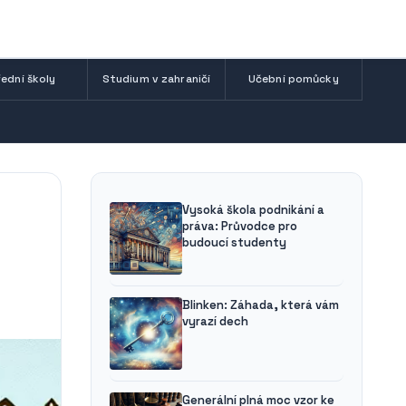
ední školy
Studium v zahraničí
Učební pomůcky
Vysoká škola podnikání a
práva: Průvodce pro
budoucí studenty
Blinken: Záhada, která vám
vyrazí dech
Generální plná moc vzor ke