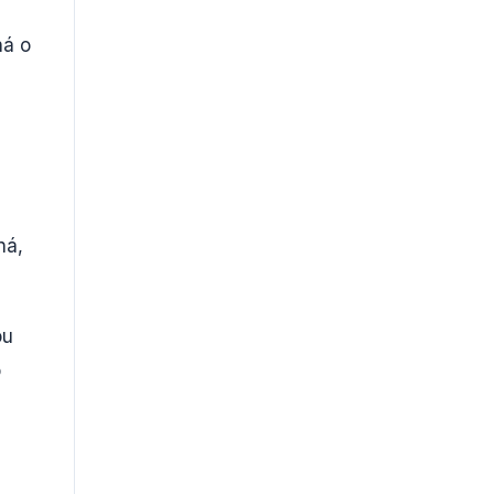
ná o
ná,
ou
o