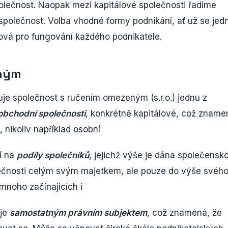
olečnost. Naopak mezi kapitálové společnosti řadíme
olečnost. Volba vhodné formy podnikání, ať už se jed
čová pro fungování každého podnikatele.
eným
je společnost s ručením omezeným (s.r.o.) jednu z
obchodní společnosti
, konkrétně kapitálové, což zname
l, nikoliv například osobní
lí na
podíly společníků
, jejichž výše je dána společensk
lečnosti celým svým majetkem, ale pouze do výše svéh
mnoho začínajících i
 je
samostatným právním subjektem
, což znamená, že