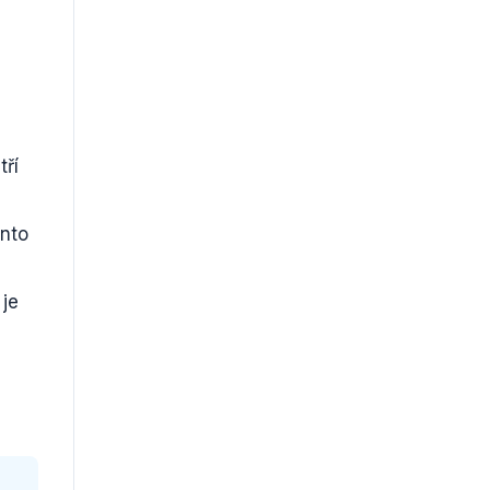
tří
ento
 je