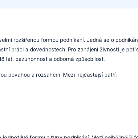
velmi rozšířenou formou podnikání. Jedná se o podnikán
astní práci a dovednostech. Pro zahájení živnosti je pot
 18 let, bezúhonnost a odborná způsobilost.
 svou povahou a rozsahem. Mezi nejčastější patří:
me
jednotlivé formy a typy podnikání
. Mezi nejběžnější 