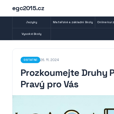
egc2015.cz
Jazyky
Mateřské a základní školy
Online kurz
Vysoké školy
26. 11. 2024
OSTATNÍ
Prozkoumejte Druhy P
Pravý pro Vás