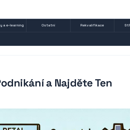
y a e-learning
Ostatní
Rekvalifikace
Stř
odnikání a Najděte Ten