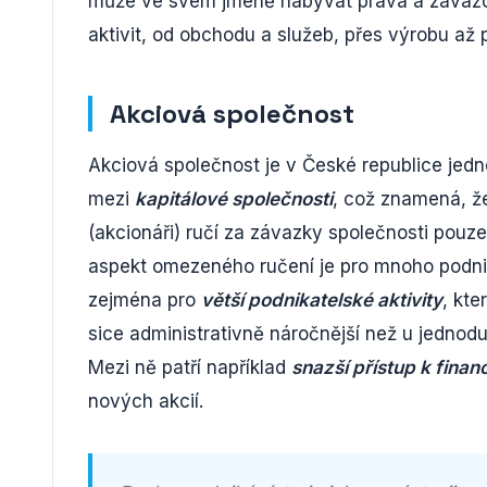
může ve svém jméně nabývat práva a zavazov
aktivit, od obchodu a služeb, přes výrobu až p
Akciová společnost
Akciová společnost je v České republice jedn
mezi
kapitálové společnosti
, což znamená, že
(akcionáři) ručí za závazky společnosti pouz
aspekt omezeného ručení je pro mnoho podnik
zejména pro
větší podnikatelské aktivity
, kte
sice administrativně náročnější než u jednodu
Mezi ně patří například
snazší přístup k finan
nových akcií.