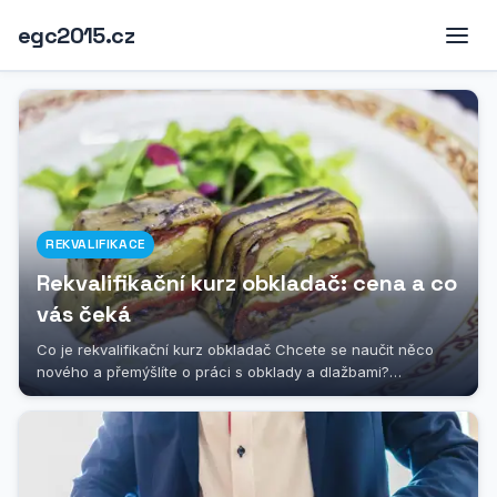
egc2015.cz
REKVALIFIKACE
Rekvalifikační kurz obkladač: cena a co
vás čeká
Co je rekvalifikační kurz obkladač Chcete se naučit něco
nového a přemýšlíte o práci s obklady a dlažbami?
Rekvalifikační kurz pro...