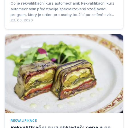
Co je rekvalifikační kurz automechanik Rekvalifikační kurz
automechanik představuje specializovaný vzdělávací
program, který je určen pro osoby toužící po změně své
profesní kariéry směrem k automobilovému průmyslu.
23. 05. 2026
Tento typ vzdělávání nabízí komplexní přípravu pro
všechny, kteří chtějí získat potřebné...
REKVALIFIKACE
Rekvalifikační kurz obkladač: cena a co