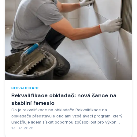
REKVALIFIKACE
Rekvalifikace obkladač: nová šance na
stabilní řemeslo
Co je rekvalifikace na obkladače Rekvalifikace na
obkladače představuje oficiální vzdělávací program, který
umožňuje lidem získat odbornou způsobilost pro výkon
profese obkladače, aniž by předtím museli absolvovat
13. 07. 2026
tradiční učební obor v rámci středoškolského vzdělávání.