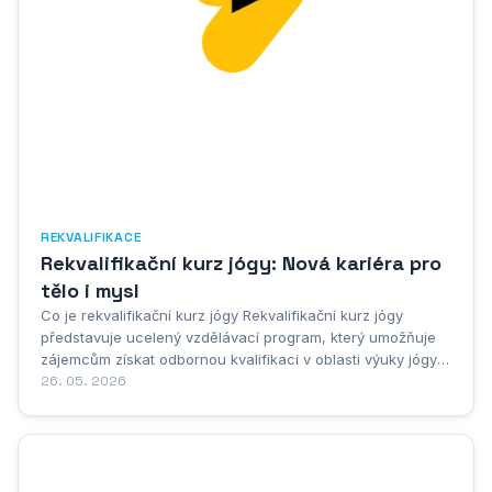
REKVALIFIKACE
Rekvalifikační kurz jógy: Nová kariéra pro
tělo i mysl
Co je rekvalifikační kurz jógy Rekvalifikační kurz jógy
představuje ucelený vzdělávací program, který umožňuje
zájemcům získat odbornou kvalifikaci v oblasti výuky jógy a
následně tuto činnost vykonávat profesionálně. Jedná se o
26. 05. 2026
komplexní vzdělávací cestu, která kombinuje teoretické
znalosti s praktickými...