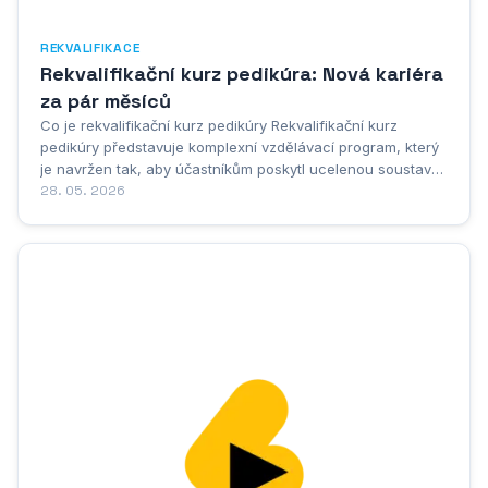
REKVALIFIKACE
Rekvalifikační kurz pedikúra: Nová kariéra
za pár měsíců
Co je rekvalifikační kurz pedikúry Rekvalifikační kurz
pedikúry představuje komplexní vzdělávací program, který
je navržen tak, aby účastníkům poskytl ucelenou soustavu
znalostí a praktických dovedností nezbytných pro
28. 05. 2026
profesionální výkon pedikúry. Tento typ vzdělávání je určen
jak pro osoby, které chtějí změnit...