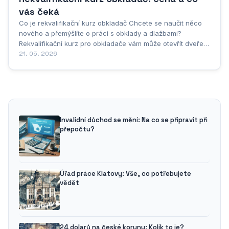
vás čeká
Co je rekvalifikační kurz obkladač Chcete se naučit něco
nového a přemýšlíte o práci s obklady a dlažbami?
Rekvalifikační kurz pro obkladače vám může otevřít dveře
do stabilního zaměstnání ve stavebnictví. Jde o praktické
21. 05. 2026
školení, které vás naučí pokládat obklady a dlažby – a to
opravdu od základů až po...
Invalidní důchod se mění: Na co se připravit při
přepočtu?
Úřad práce Klatovy: Vše, co potřebujete
vědět
24 dolarů na české koruny: Kolik to je?