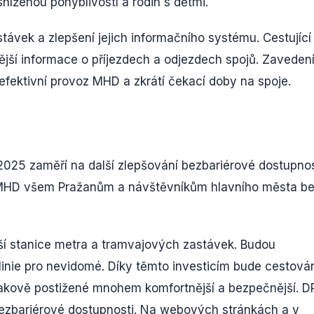
sníženou pohyblivostí a rodin s dětmi.
távek a zlepšení jejich informačního systému. Cestující
nější informace o příjezdech a odjezdech spojů. Zaveden
efektivní provoz MHD a zkrátí čekací doby na spoje.
 2025 zaměří na další zlepšování bezbariérové dostupnos
ní MHD všem Pražanům a návštěvníkům hlavního města b
lší stanice metra a tramvajových zastávek. Budou
 linie pro nevidomé. Díky těmto investicím bude cestová
rakově postižené mnohem komfortnější a bezpečnější. D
 bezbariérové dostupnosti. Na webových stránkách a v