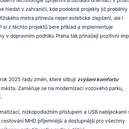
derní technologie zpříjemní a usnadní orientaci v prost
e hledat v zahraničí, kde podobné projekty již proběhly
ského metra přinesla nejen estetické zlepšení, ale i
 si z těchto projektů bere příklad a implementuje
 v dopravním podniku Praha tak přinášejí pozitivní imp
rok 2025 řadu změn, které slibují
zvýšení komfortu
o města. Zaměřuje se na modernizaci vozového parku,
.
imatizací, nízkopodlažním přístupem a USB nabíječkami 
cestování MHD příjemnější a dostupnější pro všechny