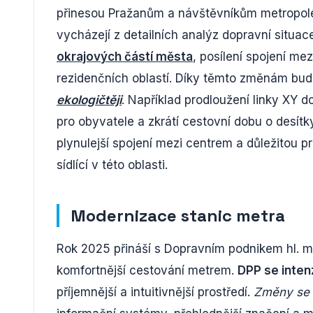
přinesou Pražanům a návštěvníkům metropo
vycházejí z detailních analýz dopravní situac
okrajových částí města
, posílení spojení me
rezidenčních oblastí. Díky těmto změnám b
ekologičtěji
. Například prodloužení linky XY 
pro obyvatele a zkrátí cestovní dobu o desít
plynulejší spojení mezi centrem a důležitou p
sídlící v této oblasti.
Modernizace stanic metra
Rok 2025 přináší s Dopravním podnikem hl. m.
komfortnější cestování metrem.
DPP se inten
příjemnější a intuitivnější prostředí.
Změny se d