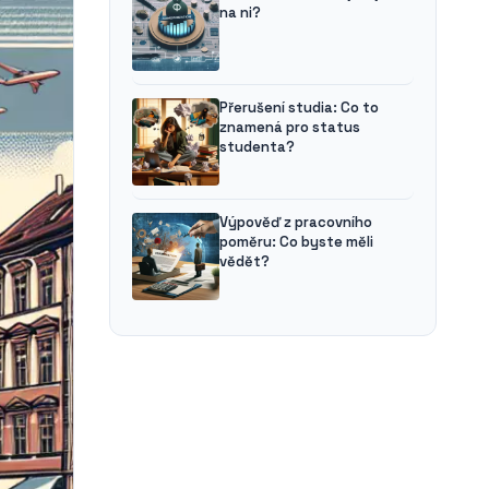
na ni?
Přerušení studia: Co to
znamená pro status
studenta?
Výpověď z pracovního
poměru: Co byste měli
vědět?