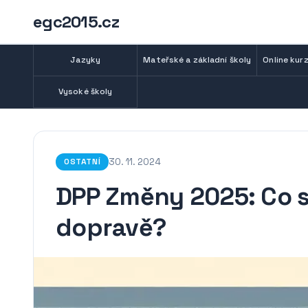
egc2015.cz
Jazyky
Mateřské a základní školy
Online kurz
Vysoké školy
30. 11. 2024
OSTATNÍ
DPP Změny 2025: Co s
dopravě?