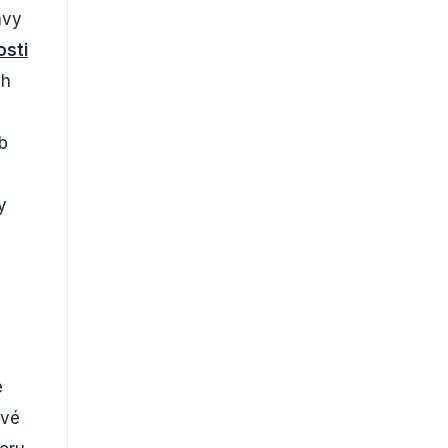
avy
osti
ch
b
y
e
vé