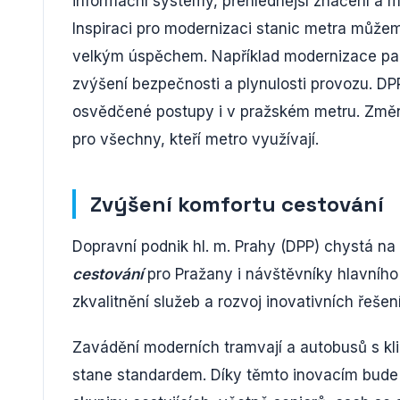
informační systémy, přehlednější značení a mo
Inspiraci pro modernizaci stanic metra můžem
velkým úspěchem. Například modernizace paříž
zvýšení bezpečnosti a plynulosti provozu. DPP
osvědčené postupy i v pražském metru. Změny
pro všechny, kteří metro využívají.
Zvýšení komfortu cestování
Dopravní podnik hl. m. Prahy (DPP) chystá na 
cestování
pro Pražany i návštěvníky hlavníh
zkvalitnění služeb a rozvoj inovativních řešení
Zavádění moderních tramvají a autobusů s kl
stane standardem. Díky těmto inovacím bude 