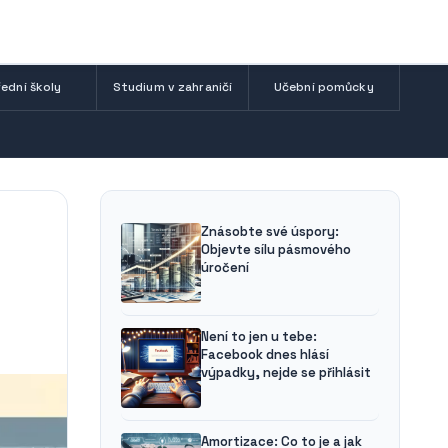
ední školy
Studium v zahraničí
Učební pomůcky
Znásobte své úspory:
Objevte sílu pásmového
úročení
Není to jen u tebe:
Facebook dnes hlásí
výpadky, nejde se přihlásit
Amortizace: Co to je a jak