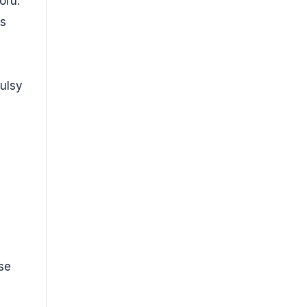
oru.
 s
ulsy
se