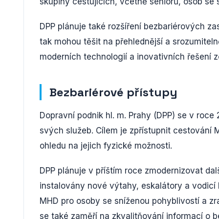
skupiny cestujících, včetně seniorů, osob se 
DPP plánuje také rozšíření bezbariérových zas
tak mohou těšit na přehlednější a srozumitel
moderních technologií a inovativních řešení z
Bezbariérové přístupy
Dopravní podnik hl. m. Prahy (DPP) se v roce
svých služeb. Cílem je zpřístupnit cestová
ohledu na jejich fyzické možnosti.
DPP plánuje v příštím roce zmodernizovat da
instalovány nové výtahy, eskalátory a vodicí
MHD pro osoby se sníženou pohyblivostí a z
se také zaměří na zkvalitňování informací o