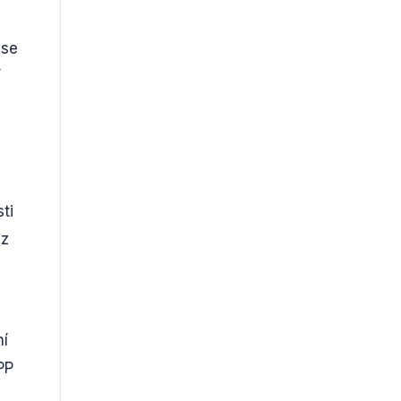
 se
í
ti
ez
ní
PP