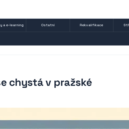
y a e-learning
Ostatní
Rekvalifikace
Stř
e chystá v pražské