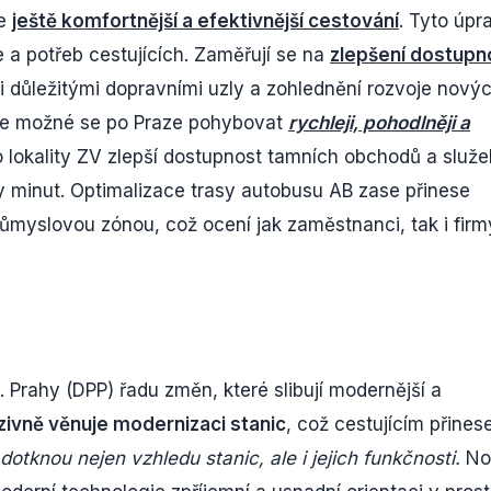
le
ještě komfortnější a efektivnější cestování
. Tyto úpr
e a potřeb cestujících. Zaměřují se na
zlepšení dostupn
zi důležitými dopravními uzly a zohlednění rozvoje nový
ude možné se po Praze pohybovat
rychleji, pohodlněji a
do lokality ZV zlepší dostupnost tamních obchodů a služe
ky minut. Optimalizace trasy autobusu AB zase přinese
růmyslovou zónou, což ocení jak zaměstnanci, tak i firm
 Prahy (DPP) řadu změn, které slibují modernější a
zivně věnuje modernizaci stanic
, což cestujícím přines
otknou nejen vzhledu stanic, ale i jejich funkčnosti.
No