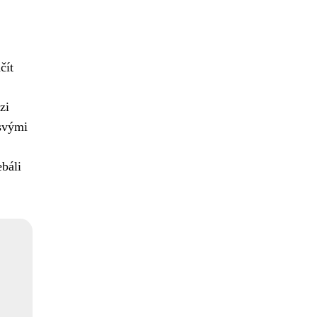
čít
zi
 svými
ebáli