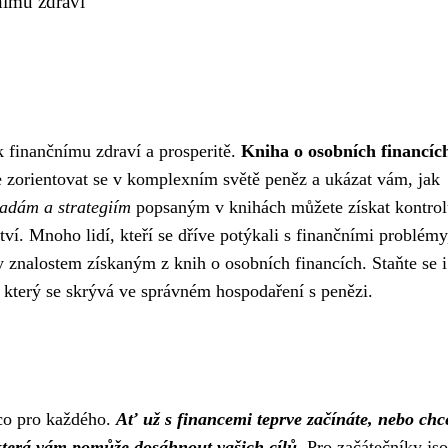
čnímu zdraví
k finančnímu zdraví a prosperitě.
Kniha o osobních financíc
zorientovat se v komplexním světě peněz a ukázat vám, jak
adám a strategiím
popsaným v knihách můžete získat kontrol
tví. Mnoho lidí, kteří se dříve potýkali s finančními problémy
y znalostem získaným z knih o osobních financích. Staňte se i
, který se skrývá ve správném hospodaření s penězi.
ěco pro každého.
Ať už s financemi teprve začínáte, nebo chc
, která vám pomůže dosáhnout vašich cílů.
Pro začátečníky js