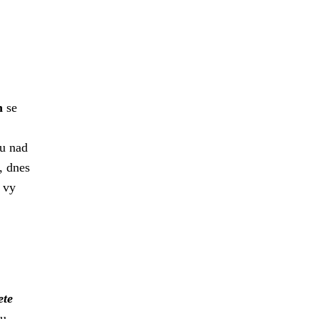
h
se
u nad
, dnes
 vy
ete
ou