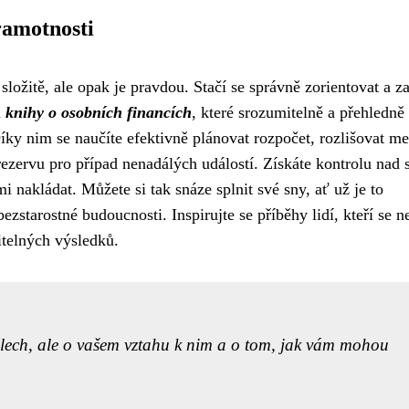
ramotnosti
ložitě, ale opak je pravdou. Stačí se správně zorientovat a za
u
knihy o osobních financích
, které srozumitelně a přehledně
íky nim se naučíte efektivně plánovat rozpočet, rozlišovat me
 rezervu pro případ nenadálých událostí. Získáte kontrolu nad
 nakládat. Můžete si tak snáze splnit své sny, ať už je to
ezstarostné budoucnosti. Inspirujte se příběhy lidí, kteří se n
itelných výsledků.
slech, ale o vašem vztahu k nim a o tom, jak vám mohou