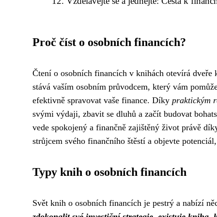
Vzdělávejte se a jednejte: Cesta k finan
Proč číst o osobních financích?
Čtení o osobních financích v knihách otevírá dveře 
stává vaším osobním průvodcem, který vám pomůže 
efektivně spravovat vaše finance. Díky
praktickým r
svými výdaji, zbavit se dluhů a začít budovat bohats
vede spokojený a finančně zajištěný život právě dík
strůjcem svého finančního štěstí a objevte potenciál
Typy knih o osobních financích
Svět knih o osobních financích je pestrý a nabízí n
zdokonalit své investiční strategie, existuje kniha