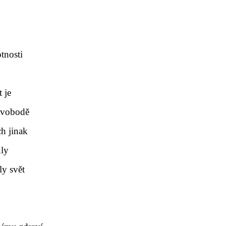
tnosti
 je
 svobodě
ch jinak
uly
ly svět