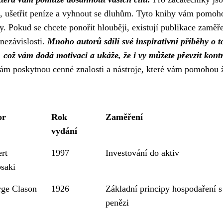
očet, ušetřit peníze a vyhnout se dluhům. Tyto knihy vám pomoh
. Pokud se chcete ponořit hlouběji, existují publikace zaměř
nezávislosti.
Mnoho autorů sdílí své inspirativní příběhy o 
 což vám dodá motivaci a ukáže, že i vy můžete převzít kont
ám poskytnou cenné znalosti a nástroje, které vám pomohou ž
or
Rok
Zaměření
vydání
rt
1997
Investování do aktiv
saki
ge Clason
1926
Základní principy hospodaření s
penězi