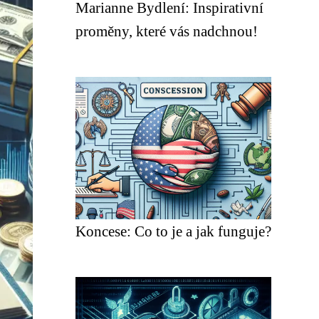
Marianne Bydlení: Inspirativní
proměny, které vás nadchnou!
Koncese: Co to je a jak funguje?