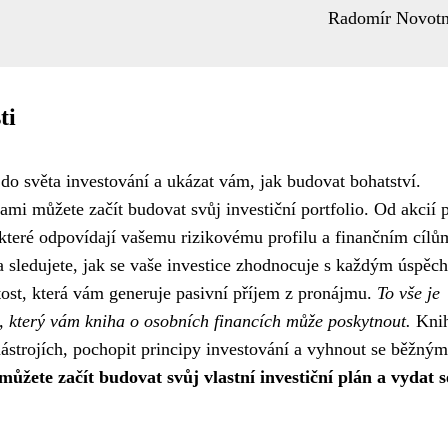
Radomír Novot
ti
do světa investování a ukázat vám, jak budovat bohatství.
kami můžete začít budovat svůj investiční portfolio. Od akcií 
 které odpovídají vašemu rizikovému profilu a finančním cílů
y a sledujete, jak se vaše investice zhodnocuje s každým úspě
itost, která vám generuje pasivní příjem z pronájmu.
To vše je
m, který vám kniha o osobních financích může poskytnout.
Kni
ástrojích, pochopit principy investování a vyhnout se běžným
můžete začít budovat svůj vlastní investiční plán a vydat s