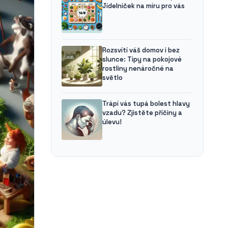
Jídelníček na míru pro vás
Rozsvítí váš domov i bez
slunce: Tipy na pokojové
rostliny nenáročné na
světlo
Trápí vás tupá bolest hlavy
vzadu? Zjistěte příčiny a
úlevu!