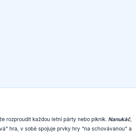
e rozproudit každou letní párty nebo piknik.
Nanukáč
,
á" hra, v sobě spojuje prvky hry "na schovávanou" a