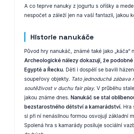
A co teprve nanuky z jogurtu s oříšky a me
nespočet a záleží jen na vaší fantazii, jakou k
Historie nanukáče
Původ hry nanukáč, známé také jako „káča“ ne
Archeologické nálezy dokazují, že podobné
Egyptě a Řecku.
Děti i dospělí se bavili háze
soupeřovy objekty.
Tato jednoduchá zábava ro
soutěživost v duchu fair play.
V průběhu stalet
jakou známe dnes.
Nanukáč se stal oblíbeno
bezstarostného dětství a kamarádství.
Hra s
si při ní nenásilnou formou osvojují základní 
Spolená hra s kamarády posiluje sociální vazb