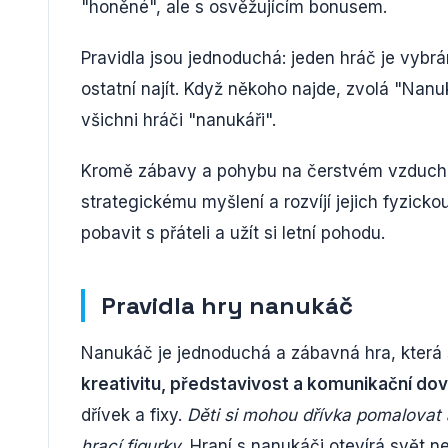
"honěné", ale s osvěžujícím bonusem.
Pravidla jsou jednoduchá: jeden hráč je vybrá
ostatní najít. Když někoho najde, zvolá "Nanu
všichni hráči "nanukáři".
Kromě zábavy a pohybu na čerstvém vzduchu př
strategickému myšlení a rozvíjí jejich fyzickou
pobavit s přáteli a užít si letní pohodu.
Pravidla hry nanukáč
Nanukáč je jednoduchá a zábavná hra, která 
kreativitu, představivost a komunikační do
dřívek a fixy.
Děti si mohou dřívka pomalovat a 
hrací figurky.
Hraní s nanukáči otevírá svět n