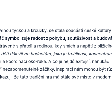
ěnou tyčkou a kroužky, se stala součástí české kultury
č symbolizuje radost z pohybu, soutěživost a budová
rávené s přáteli a rodinou, kdy smích a napětí z blížícíh
děti důležitým hodnotám, jako je trpělivost, koncentrac
 a koordinaci oko-ruka. A co je nejdůležitější, nanukáč
áří nezapomenutelné zážitky. Inspirací nám mohou být r
kazují, že tato tradiční hra má stále své místo v modern