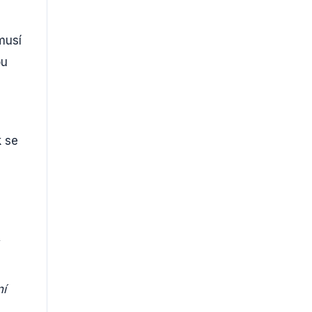
musí
ou
k se
ní