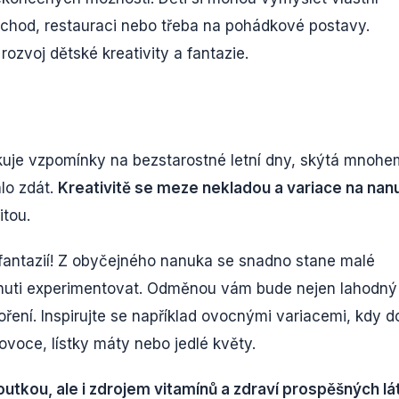
obchod, restauraci nebo třeba na pohádkové postavy.
ozvoj dětské kreativity a fantazie.
kuje vzpomínky na bezstarostné letní dny, skýtá mnohe
lo zdát.
Kreativitě se meze nekladou a variace na nan
itou.
fantazií! Z obyčejného nanuka se snadno stane malé
a chuti experimentovat. Odměnou vám bude nejen lahodný
oření. Inspirujte se například ovocnými variacemi, kdy d
voce, lístky máty nebo jedlé květy.
utkou, ale i zdrojem vitamínů a zdraví prospěšných lá