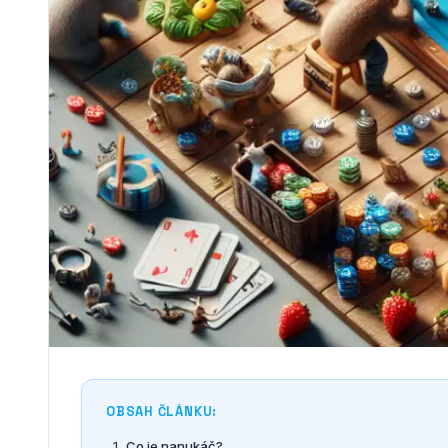
OBSAH ČLÁNKU:
Co je nanukáč?