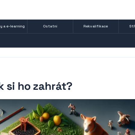
y a e-learning
Ostatní
Rekvalifikace
Stř
k si ho zahrát?