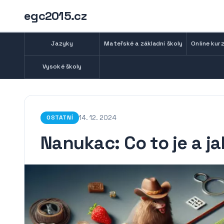
egc2015.cz
Jazyky
Mateřské a základní školy
Online kurz
Vysoké školy
14. 12. 2024
OSTATNÍ
Nanukac: Co to je a ja