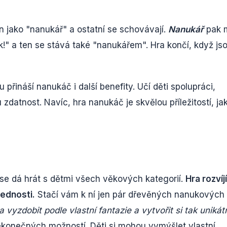
n jako "nanukář" a ostatní se schovávají.
Nanukář
pak 
k!" a ten se stává také "nanukářem". Hra končí, když js
ináší nanukáč i další benefity. Učí děti spolupráci,
 zdatnost. Navíc, hra nanukáč je skvělou příležitostí, ja
se dá hrát s dětmi všech věkových kategorií.
Hra rozvíjí
vednosti.
Stačí vám k ní jen pár dřevěných nanukových
vyzdobit podle vlastní fantazie a vytvořit si tak unikát
ekonečných možností. Děti si mohou vymýšlet vlastní