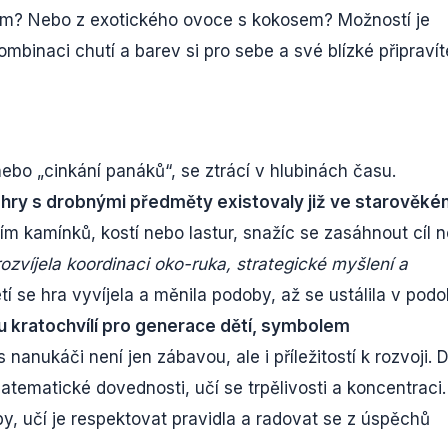
dem? Nebo z exotického ovoce s kokosem? Možností je
ombinaci chutí a barev si pro sebe a své blízké připravít
bo „cinkání panáků“, se ztrácí v hlubinách času.
 hry s drobnými předměty existovaly již ve starověk
ním kamínků, kostí nebo lastur, snažíc se zasáhnout cíl 
zvíjela koordinaci oko-ruka, strategické myšlení a
í se hra vyvíjela a měnila podoby, až se ustálila v podo
u kratochvílí pro generace dětí, symbolem
 nanukáči není jen zábavou, ale i příležitostí k rozvoji. D
matematické dovednosti, učí se trpělivosti a koncentraci.
y, učí je respektovat pravidla a radovat se z úspěchů