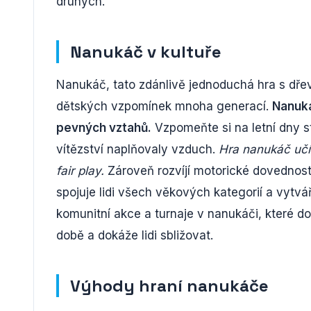
druhých.
Nanukáč v kultuře
Nanukáč, tato zdánlivě jednoduchá hra s dřev
dětských vzpomínek mnoha generací.
Nanuká
pevných vztahů.
Vzpomeňte si na letní dny st
vítězství naplňovaly vzduch.
Hra nanukáč učí 
fair play.
Zároveň rozvíjí motorické dovednosti
spojuje lidi všech věkových kategorií a vytv
komunitní akce a turnaje v nanukáči, které do
době a dokáže lidi sbližovat.
Výhody hraní nanukáče