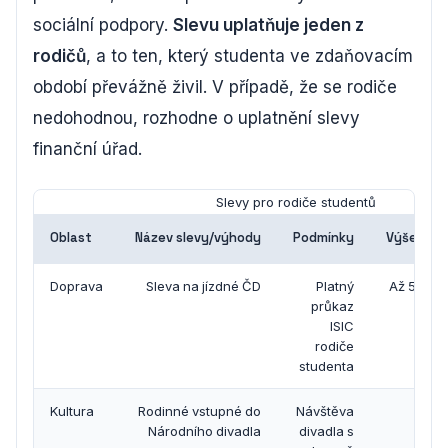
sociální podpory.
Slevu uplatňuje jeden z
rodičů
, a to ten, který studenta ve zdaňovacím
období převážně živil. V případě, že se rodiče
nedohodnou, rozhodne o uplatnění slevy
finanční úřad.
Slevy pro rodiče studentů
Oblast
Název slevy/výhody
Podmínky
Výše slev
Doprava
Sleva na jízdné ČD
Platný
Až 50 % 
průkaz
ISIC
rodiče
studenta
Kultura
Rodinné vstupné do
Návštěva
Národního divadla
divadla s
předs