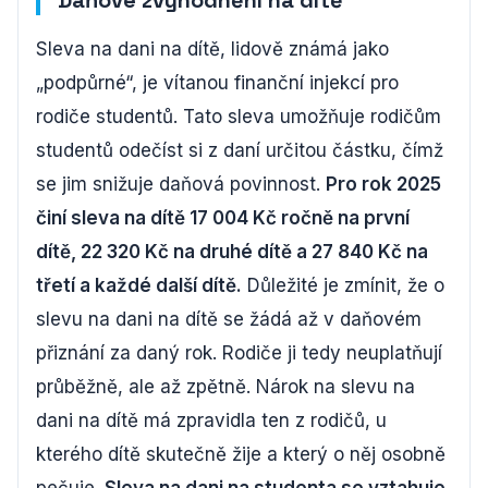
Daňové zvýhodnění na dítě
Sleva na dani na dítě, lidově známá jako
„podpůrné“, je vítanou finanční injekcí pro
rodiče studentů. Tato sleva umožňuje rodičům
studentů odečíst si z daní určitou částku, čímž
se jim snižuje daňová povinnost.
Pro rok 2025
činí sleva na dítě 17 004 Kč ročně na první
dítě, 22 320 Kč na druhé dítě a 27 840 Kč na
třetí a každé další dítě.
Důležité je zmínit, že o
slevu na dani na dítě se žádá až v daňovém
přiznání za daný rok. Rodiče ji tedy neuplatňují
průběžně, ale až zpětně. Nárok na slevu na
dani na dítě má zpravidla ten z rodičů, u
kterého dítě skutečně žije a který o něj osobně