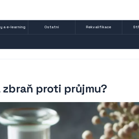
y a e-learning
Ostatní
Rekvalifikace
Stř
 zbraň proti průjmu?