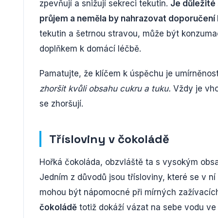
zpevňují a snižují sekreci tekutin.
Je důležité
průjem a neměla by nahrazovat doporučení 
tekutin a šetrnou stravou, může být konzuma
doplňkem k domácí léčbě.
Pamatujte, že klíčem k úspěchu je umírněnos
zhoršit kvůli obsahu cukru a tuku.
Vždy je vho
se zhoršují.
Třísloviny v čokoládě
Hořká čokoláda, obzvláště ta s vysokým obsa
Jedním z důvodů jsou třísloviny, které se v ní 
mohou být nápomocné při mírných zažívacích p
čokoládě
totiž dokáží vázat na sebe vodu ve s