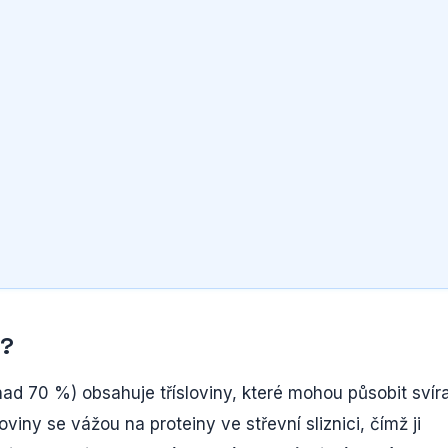
i?
d 70 %) obsahuje třísloviny, které mohou působit svír
viny se vážou na proteiny ve střevní sliznici, čímž ji