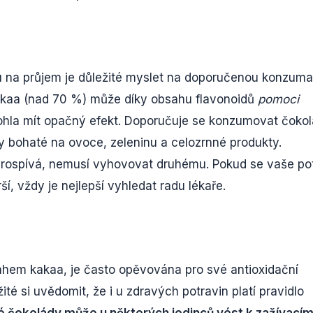
u na průjem je důležité myslet na doporučenou konzumac
aa (nad 70 %) může díky obsahu flavonoidů
pomoci
la mít opačný efekt. Doporučuje se konzumovat čoko
y bohaté na ovoce, zeleninu a celozrnné produkty.
prospívá, nemusí vyhovovat druhému. Pokud se vaše po
í, vždy je nejlepší vyhledat radu lékaře.
ahem kakaa, je často opěvována pro své antioxidační
žité si uvědomit, že i u zdravých potravin platí pravidlo