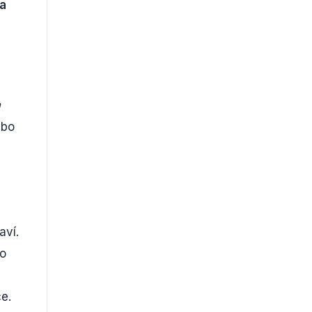
na
m
ebo
aví.
to
e.