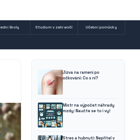
ední školy
Studium v zahraničí
Učební pomůcky
Jizva na rameni po
očkování: Co s ní?
Mistr na výpočet náhrady
mzdy: Naučte se to i vy!
Stres a hubnutí: Nepřítel v