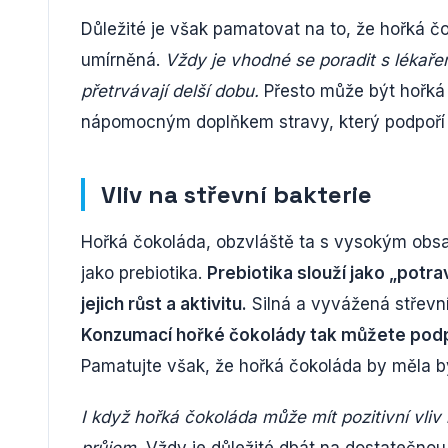
Důležité je však pamatovat na to, že hořká č
umírněná.
Vždy je vhodné se poradit s lékaře
přetrvávají delší dobu.
Přesto může být hořká
nápomocným doplňkem stravy, který podpoří 
Vliv na střevní bakterie
Hořká čokoláda, obzvláště ta s vysokým obsa
jako prebiotika.
Prebiotika slouží jako „potr
jejich růst a aktivitu.
Silná a vyvážená střevní 
Konzumací hořké čokolády tak můžete podpoř
Pamatujte však, že hořká čokoláda by měla 
I když hořká čokoláda může mít pozitivní vliv