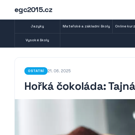
egc2015.cz
Jazyky
Mateřské a základní školy
Online kurz
Vysoké školy
21. 06. 2025
OSTATNÍ
Hořká čokoláda: Tajná