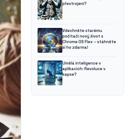
přestrojení?
Vdechněte starému
počítači nový život s
Chrome OS Flex – stáhněte
si ho zdarma!
Umělá inteligence v
aplikacích: Revoluce v
kapse?