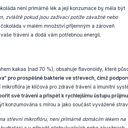
okoláda není primárně lék a její konzumace by měla být
m, zvláště pokud jsou zažívací potíže závažné nebo
 čokoláda v malém množství příjemným a zároveň
vaše trávení a dodá vám potřebnou energii.
hem kakaa (nad 70 %), obsahuje flavonoidy, které půs
ava“ pro prospěšné bakterie ve střevech, čímž podporu
mikroflóra je klíčová pro zdravé trávení a imunitní syst
it své trávení a přispět k rychlejšímu ústupu průjmu
být konzumována s mírou a jako součást vyvážené strav
 na střevní mikroflóru, není primárně domácím lékem na