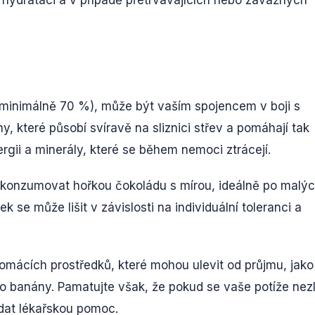
 hydrataci a v případě přetrvávajících nebo závažných
inimálně 70 %), může být vaším spojencem v boji s
y, které působí svíravě na sliznici střev a pomáhají tak
rgii a minerály, které se během nemoci ztrácejí.
 konzumovat hořkou čokoládu s mírou, ideálně po malý
 se může lišit v závislosti na individuální toleranci a
omácích prostředků, které mohou ulevit od průjmu, jako
o banány. Pamatujte však, že pokud se vaše potíže nez
edat lékařskou pomoc.