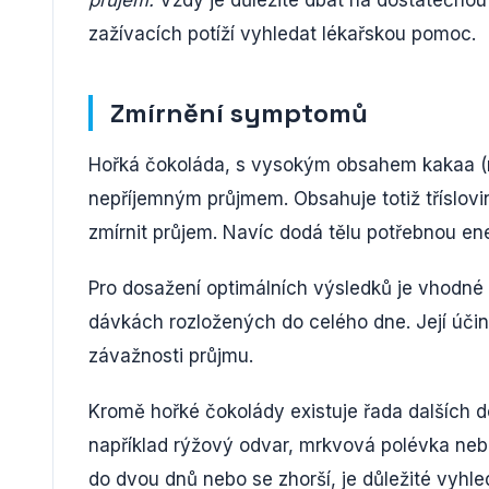
průjem.
Vždy je důležité dbát na dostatečnou
zažívacích potíží vyhledat lékařskou pomoc.
Zmírnění symptomů
Hořká čokoláda, s vysokým obsahem kakaa (m
nepříjemným průjmem. Obsahuje totiž tříslovin
zmírnit průjem. Navíc dodá tělu potřebnou ene
Pro dosažení optimálních výsledků je vhodné
dávkách rozložených do celého dne. Její účinek
závažnosti průjmu.
Kromě hořké čokolády existuje řada dalších d
například rýžový odvar, mrkvová polévka neb
do dvou dnů nebo se zhorší, je důležité vyhl