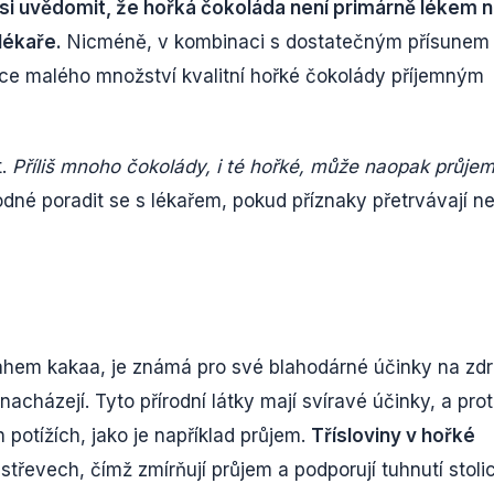
 si uvědomit, že hořká čokoláda není primárně lékem 
lékaře.
Nicméně, v kombinaci s dostatečným přísunem
ce malého množství kvalitní hořké čokolády příjemným
t.
Příliš mnoho čokolády, i té hořké, může naopak průje
dné poradit se s lékařem, pokud příznaky přetrvávají n
hem kakaa, je známá pro své blahodárné účinky na zdr
nacházejí. Tyto přírodní látky mají svíravé účinky, a pro
otížích, jako je například průjem.
Třísloviny v hořké
třevech, čímž zmírňují průjem a podporují tuhnutí stolic