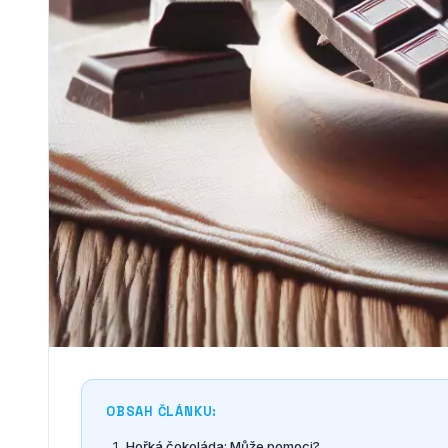
OBSAH ČLÁNKU:
Hořká čokoláda: Může pomoci?