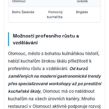
Olomouc
úvazek
Bistro Šalanda
Pomocný
Brigáda
13
kuchař/ka
Možnosti profesního růstu a
vzdělávání
Olomouc, město s bohatou kulinářskou historií,
nabízí kuchařům širokou škálu příležitostí k
profesnímu růstu a vzdělávání.
Od kurzů
zaměřených na moderní gastronomické trendy
přes specializované workshopy až po prestižní
kuchařské školy
, Olomouc má co nabídnout
kuchařům na všech úrovních kariéry. Mnoho
restaurací v Olomouci aktivně podporuje rozvoj