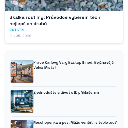
Skalka rostliny: Průvodce výběrem těch
nejlepších druhů
OSTATNÍ
24. 05. 2026
Práce Karlovy Vary Nástup Ihned: Nejžhavější
Volná Místa!
Zjednodušte si život s ID přihlášením
Neschopenka a pes: Můžu venčit i s teplotou?