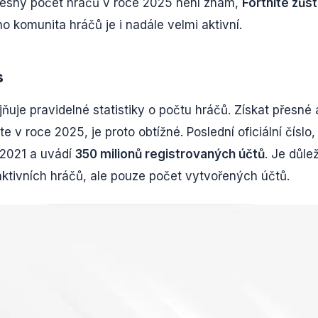
řesný počet hráčů v roce 2025 není znám,
Fortnite zůs
o komunita hráčů je i nadále velmi aktivní.
s
ňuje pravidelné statistiky o počtu hráčů. Získat přesné 
ite v roce 2025, je proto obtížné. Poslední oficiální číslo,
 2021 a uvádí
350 milionů registrovaných účtů
. Je důlež
 aktivních hráčů, ale pouze počet vytvořených účtů.