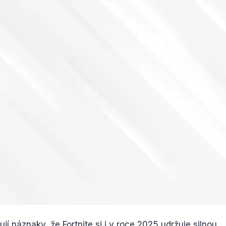
ují náznaky, že Fortnite si i v roce 2025 udržuje silnou