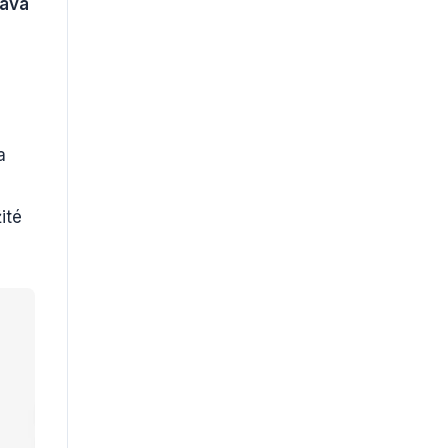
tává
a
ité