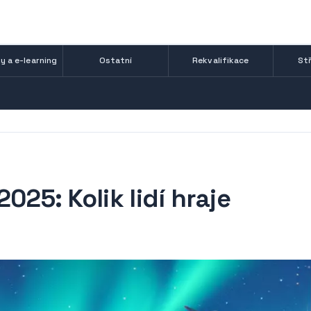
y a e-learning
Ostatní
Rekvalifikace
Stř
025: Kolik lidí hraje