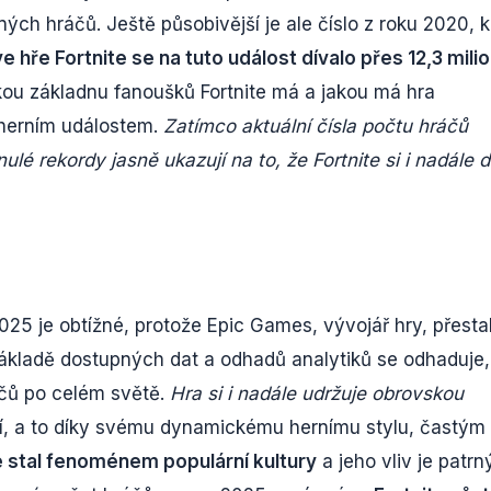
ých hráčů. Ještě působivější je ale číslo z roku 2020, 
 hře Fortnite se na tuto událost dívalo přes 12,3 mili
skou základnu fanoušků Fortnite má a jakou má hra
 herním událostem.
Zatímco aktuální čísla počtu hráčů
lé rekordy jasně ukazují na to, že Fortnite si i nadále d
025 je obtížné, protože Epic Games, vývojář hry, přesta
 základě dostupných dat a odhadů analytiků se odhaduje,
ráčů po celém světě.
Hra si i nadále udržuje obrovskou
cí, a to díky svému dynamickému hernímu stylu, častým
e stal fenoménem populární kultury
a jeho vliv je patrn