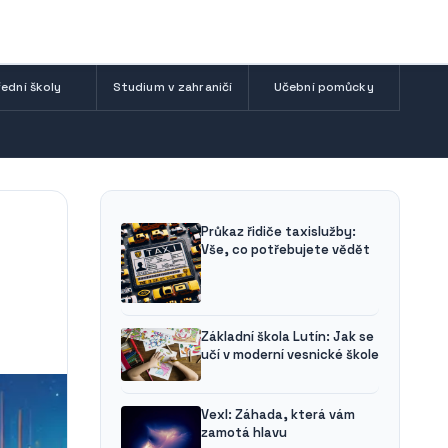
ední školy
Studium v zahraničí
Učební pomůcky
Průkaz řidiče taxislužby:
Vše, co potřebujete vědět
Základní škola Lutín: Jak se
učí v moderní vesnické škole
Vexl: Záhada, která vám
zamotá hlavu