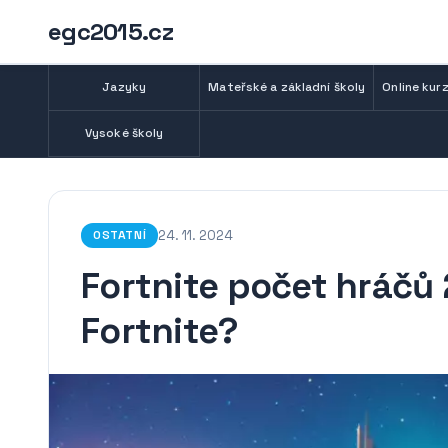
egc2015.cz
Jazyky
Mateřské a základní školy
Online kurz
Vysoké školy
24. 11. 2024
OSTATNÍ
Fortnite počet hráčů 2
Fortnite?