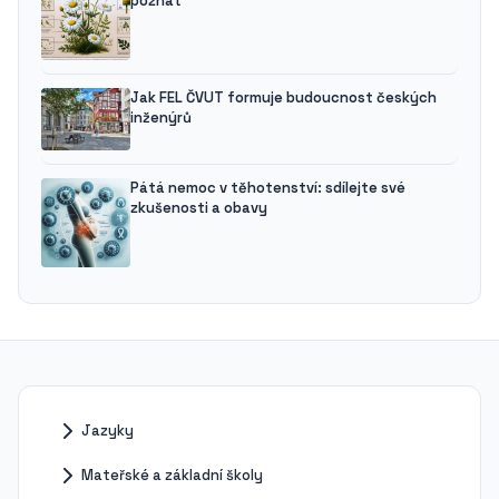
poznat
Jak FEL ČVUT formuje budoucnost českých
inženýrů
Pátá nemoc v těhotenství: sdílejte své
zkušenosti a obavy
Jazyky
Mateřské a základní školy