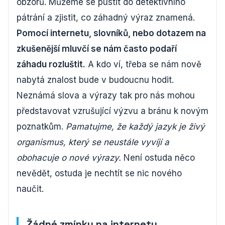
obzorů. Můžeme se pustit do detektivního
pátrání a zjistit, co záhadný výraz znamená.
Pomocí internetu, slovníků, nebo dotazem na
zkušenější mluvčí se nám často podaří
záhadu rozluštit.
A kdo ví, třeba se nám nově
nabytá znalost bude v budoucnu hodit.
Neznámá slova a výrazy tak pro nás mohou
představovat vzrušující výzvu a bránu k novým
poznatkům.
Pamatujme, že každý jazyk je živý
organismus, který se neustále vyvíjí a
obohacuje o nové výrazy.
Není ostuda něco
nevědět, ostuda je nechtít se nic nového
naučit.
Žádné zmínky na internetu