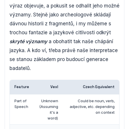
výraz objevuje, a pokusit se odhalit jeho možné
významy. Stejně jako archeologové skládají
dávnou historii z fragmentů, i my můžeme s
trochou fantazie a jazykové citlivosti odkrýt
skryté významy
a obohatit tak naše chápání
jazyka. A kdo ví, třeba právě naše interpretace
se stanou základem pro budoucí generace
badatelů.
Feature
Vexl
Czech Equivalent
Part of
Unknown
Could be noun, verb,
Speech
(Assuming
adjective, etc. depending
it's a
on context
word)