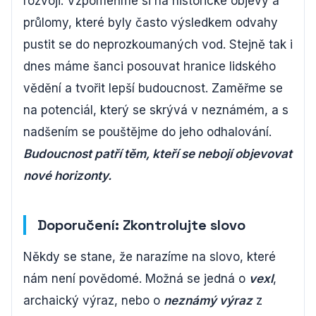
rozvoji. Vzpomeňme si na historické objevy a
průlomy, které byly často výsledkem odvahy
pustit se do neprozkoumaných vod. Stejně tak i
dnes máme šanci posouvat hranice lidského
vědění a tvořit lepší budoucnost. Zaměřme se
na potenciál, který se skrývá v neznámém, a s
nadšením se pouštějme do jeho odhalování.
Budoucnost patří těm, kteří se nebojí objevovat
nové horizonty.
Doporučení: Zkontrolujte slovo
Někdy se stane, že narazíme na slovo, které
nám není povědomé. Možná se jedná o
vexl
,
archaický výraz, nebo o
neznámý výraz
z