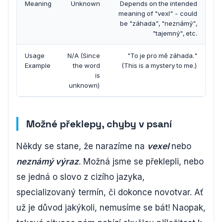
Meaning
Unknown
Depends on the intended
meaning of "vexl" - could
be "záhada", "neznámý",
"tajemný", etc.
Usage
N/A (Since
"To je pro mě záhada."
Example
the word
(This is a mystery to me.)
is
unknown)
Možné překlepy, chyby v psaní
Někdy se stane, že narazíme na
vexel
nebo
neznámý výraz
. Možná jsme se překlepli, nebo
se jedná o slovo z cizího jazyka,
specializovaný termín, či dokonce novotvar. Ať
už je důvod jakýkoli, nemusíme se bát! Naopak,