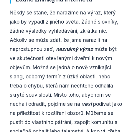
Někdy se stane, že narazíme na výraz, který
jako by vypadl z jiného světa. Žádné slovníky,
žádné výsledky vyhledávání, zkrátka nic.
Ačkoliv se může zdát, že jsme narazili na
neprostupnou zeď,
neznámý výraz
může být
ve skutečnosti otevřenými dveřmi k novým
objevům. Možná se jedná o nově vznikající
slang, odborný termín z úzké oblasti, nebo
třeba o chybu, která nám nechtěně odhalila
skryté souvislosti. Místo toho, abychom se
nechali odradit, pojďme se na
vexl
podívat jako
na příležitost k rozšíření obzorů. Můžeme se
pustit do vlastního pátrání, zapojit komunitu a
společně odhalit jeho tajemství. A kdo ví, třeba