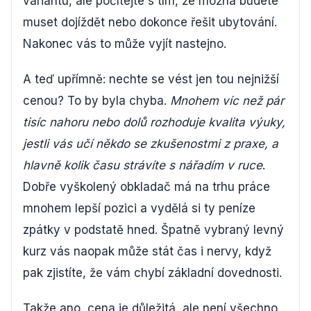
variantu, ale počítejte s tím, že možná budete
muset dojíždět nebo dokonce řešit ubytování.
Nakonec vás to může vyjít nastejno.
A teď upřímně: nechte se vést jen tou nejnižší
cenou? To by byla chyba.
Mnohem víc než pár
tisíc nahoru nebo dolů rozhoduje kvalita výuky,
jestli vás učí někdo se zkušenostmi z praxe, a
hlavně kolik času strávíte s nářadím v ruce
.
Dobře vyškolený obkladač má na trhu práce
mnohem lepší pozici a vydělá si ty peníze
zpátky v podstatě hned. Špatně vybraný levný
kurz vás naopak může stát čas i nervy, když
pak zjistíte, že vám chybí základní dovednosti.
Takže ano, cena je důležitá, ale není všechno.