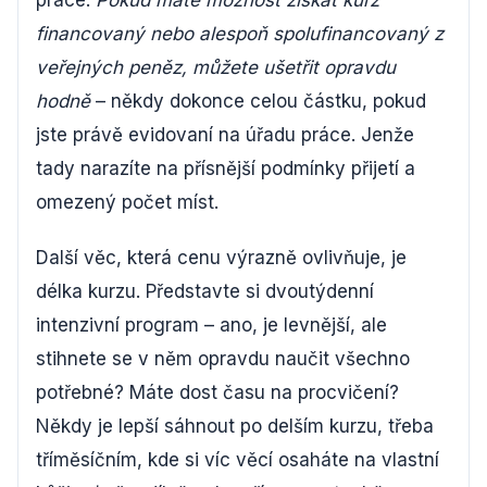
práce.
Pokud máte možnost získat kurz
financovaný nebo alespoň spolufinancovaný z
veřejných peněz, můžete ušetřit opravdu
hodně
– někdy dokonce celou částku, pokud
jste právě evidovaní na úřadu práce. Jenže
tady narazíte na přísnější podmínky přijetí a
omezený počet míst.
Další věc, která cenu výrazně ovlivňuje, je
délka kurzu. Představte si dvoutýdenní
intenzivní program – ano, je levnější, ale
stihnete se v něm opravdu naučit všechno
potřebné? Máte dost času na procvičení?
Někdy je lepší sáhnout po delším kurzu, třeba
tříměsíčním, kde si víc věcí osaháte na vlastní