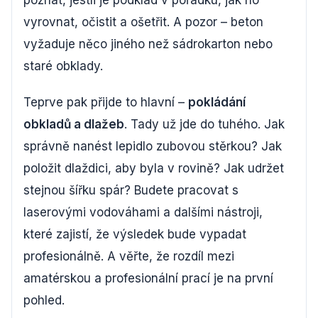
poznat, jestli je podklad v pořádku, jak ho
vyrovnat, očistit a ošetřit. A pozor – beton
vyžaduje něco jiného než sádrokarton nebo
staré obklady.
Teprve pak přijde to hlavní –
pokládání
obkladů a dlažeb
. Tady už jde do tuhého. Jak
správně nanést lepidlo zubovou stěrkou? Jak
položit dlaždici, aby byla v rovině? Jak udržet
stejnou šířku spár? Budete pracovat s
laserovými vodováhami a dalšími nástroji,
které zajistí, že výsledek bude vypadat
profesionálně. A věřte, že rozdíl mezi
amatérskou a profesionální prací je na první
pohled.