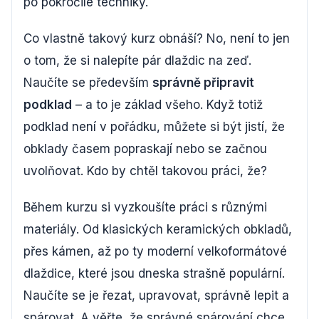
po pokročilé techniky.
Co vlastně takový kurz obnáší? No, není to jen
o tom, že si nalepíte pár dlaždic na zeď.
Naučíte se především
správně připravit
podklad
– a to je základ všeho. Když totiž
podklad není v pořádku, můžete si být jistí, že
obklady časem popraskají nebo se začnou
uvolňovat. Kdo by chtěl takovou práci, že?
Během kurzu si vyzkoušíte práci s různými
materiály. Od klasických keramických obkladů,
přes kámen, až po ty moderní velkoformátové
dlaždice, které jsou dneska strašně populární.
Naučíte se je řezat, upravovat, správně lepit a
spárovat. A věřte, že správné spárování chce