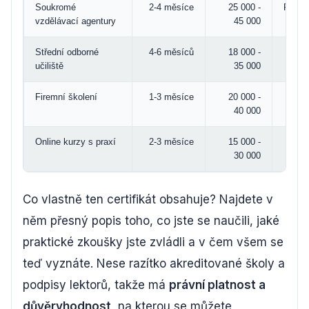
Soukromé
2-4 měsíce
25 000 -
Preze
vzdělávací agentury
45 000
Střední odborné
4-6 měsíců
18 000 -
učiliště
35 000
Firemní školení
1-3 měsíce
20 000 -
40 000
Online kurzy s praxí
2-3 měsíce
15 000 -
30 000
Co vlastně ten certifikát obsahuje? Najdete v
něm přesný popis toho, co jste se naučili, jaké
praktické zkoušky jste zvládli a v čem všem se
teď vyznáte. Nese razítko akreditované školy a
podpisy lektorů, takže má
právní platnost a
důvěryhodnost
, na kterou se můžete