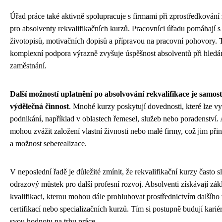
Úřad práce také aktivně spolupracuje s firmami při zprostředkování
pro absolventy rekvalifikačních kurzů. Pracovníci úřadu pomáhají s
životopisů, motivačních dopisů a přípravou na pracovní pohovory. 
komplexní podpora výrazně zvyšuje úspěšnost absolventů při hledá
zaměstnání.
Další možností uplatnění po absolvování rekvalifikace je samos
výdělečná činnost
. Mnohé kurzy poskytují dovednosti, které lze vyu
podnikání, například v oblastech řemesel, služeb nebo poradenství. 
mohou zvážit založení vlastní živnosti nebo malé firmy, což jim přin
a možnost seberealizace.
V neposlední řadě je důležité zmínit, že rekvalifikační kurzy často s
odrazový můstek pro další profesní rozvoj. Absolventi získávají zák
kvalifikaci, kterou mohou dále prohlubovat prostřednictvím dalšího
certifikací nebo specializačních kurzů. Tím si postupně budují karié
svou hodnotu na trhu práce.