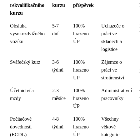
rekvalifikačního
kurzu
příspěvek
kurzu
Obsluha
5-7
100%
Uchazeče o
vysokozdvižného
dní
hrazeno
práci ve
vozíku
ÚP
skladech a
logistice
Svářečský kurz
3-6
100%
Zájemce o
týdnů
hrazeno
práci ve
ÚP
strojírenství
Účetnictví a
2-3
100%
Administrativní
mzdy
měsíce
hrazeno
pracovníky
ÚP
Počítačové
4-8
100%
Všechny
dovednosti
týdnů
hrazeno
věkové
(ECDL)
ÚP
kategorie