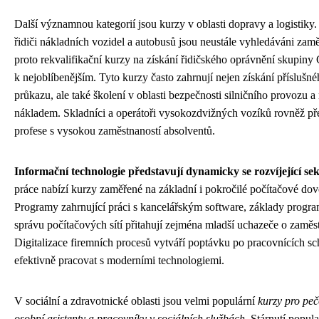
Další významnou kategorií jsou kurzy v oblasti dopravy a logistiky.
řidiči nákladních vozidel a autobusů jsou neustále vyhledáváni zamě
proto rekvalifikační kurzy na získání řidičského oprávnění skupiny 
k nejoblíbenějším. Tyto kurzy často zahrnují nejen získání příslušn
průkazu, ale také školení v oblasti bezpečnosti silničního provozu a
nákladem. Skladníci a operátoři vysokozdvižných vozíků rovněž př
profese s vysokou zaměstnaností absolventů.
Informační technologie představují dynamicky se rozvíjející se
práce nabízí kurzy zaměřené na základní i pokročilé počítačové dov
Programy zahrnující práci s kancelářským software, základy progr
správu počítačových sítí přitahují zejména mladší uchazeče o zaměs
Digitalizace firemních procesů vytváří poptávku po pracovnících s
efektivně pracovat s moderními technologiemi.
V sociální a zdravotnické oblasti jsou velmi populární
kurzy pro peč
osobní asistenty a pracovníky v sociálních službách
. Stárnutí popula