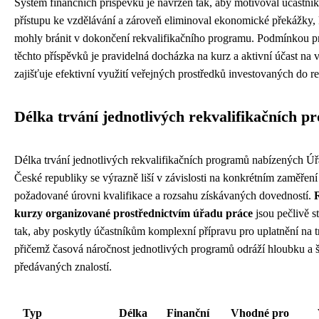
Systém finančních příspěvků je navržen tak, aby motivoval účastní
přístupu ke vzdělávání a zároveň eliminoval ekonomické překážky, 
mohly bránit v dokončení rekvalifikačního programu. Podmínkou p
těchto příspěvků je pravidelná docházka na kurz a aktivní účast na 
zajišťuje efektivní využití veřejných prostředků investovaných do re
Délka trvání jednotlivých rekvalifikačních 
Délka trvání jednotlivých rekvalifikačních programů nabízených Ú
České republiky se výrazně liší v závislosti na konkrétním zaměření
požadované úrovni kvalifikace a rozsahu získávaných dovedností.
R
kurzy organizované prostřednictvím úřadu práce
jsou pečlivě s
tak, aby poskytly účastníkům komplexní přípravu pro uplatnění na t
přičemž časová náročnost jednotlivých programů odráží hloubku a š
předávaných znalostí.
Typ
Délka
Finanční
Vhodné pro