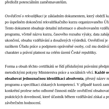
předložit potenciálním zaměstnavatelům.
Osvědčení o rekvalifikaci
je základním dokumentem, který obdrží k
po úspešném dokončení rekvalifikačního kurzu organizovaného Úř
Tento dokument obsahuje detailní informace o absolvovaném vzdě
programu, včetně názvu kurzu, časového rozsahu výuky, data zaháj
ukončení, obsahu vzdělávání a dosažených výsledků. Osvědčení je
razítkem Úřadu práce a podpisem oprávněné osoby, což mu dodává 
charakter a právní platnost na celém území České republiky.
Forma a obsah těchto certifikátů se řídí příslušnými právními předpi
metodickými pokyny Ministerstva práce a sociálních věcí.
Každé o
obsahovat jednoznačnou identifikaci absolventa
, přesný název r
programu a specifikaci získaných kompetencí. V případě kurzů za
konkrétní profese nebo odborné činnosti může osvědčení obsahovat
praktických dovedností, které účastník během vzdělávání získal a pr
závěrečném hodnocení.