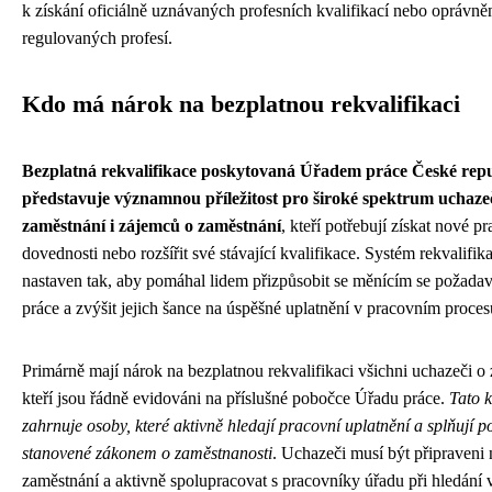
k získání oficiálně uznávaných profesních kvalifikací nebo oprávn
regulovaných profesí.
Kdo má nárok na bezplatnou rekvalifikaci
Bezplatná rekvalifikace poskytovaná Úřadem práce České rep
představuje významnou příležitost pro široké spektrum uchaze
zaměstnání i zájemců o zaměstnání
, kteří potřebují získat nové p
dovednosti nebo rozšířit své stávající kvalifikace. Systém rekvalifik
nastaven tak, aby pomáhal lidem přizpůsobit se měnícím se požada
práce a zvýšit jejich šance na úspěšné uplatnění v pracovním proces
Primárně mají nárok na bezplatnou rekvalifikaci všichni uchazeči o
kteří jsou řádně evidováni na příslušné pobočce Úřadu práce.
Tato k
zahrnuje osoby, které aktivně hledají pracovní uplatnění a splňují 
stanovené zákonem o zaměstnanosti
. Uchazeči musí být připraveni 
zaměstnání a aktivně spolupracovat s pracovníky úřadu při hledání