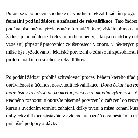
Pokud se s poradcem shodnete na vhodném rekvalifikačním progr
formální podání žádosti o zařazení do rekvalifikace
. Tato žádost
podána písemně na předepsaném formuláři, který získáte přímo na 
žádosti je nutné doložit relevantní dokumenty, jako jsou doklady o
vzdělání, případně pracovních zkušenostech v oboru. V některých 
může být vyžadováno i lékařské potvrzení o zdravotní způsobilosti
profese, na kterou se chcete rekvalifikovat.
Po podání žádosti probíhá schvalovací proces, během kterého úřad 
oprávněnost a účelnost poskytnutí rekvalifikace.
Doba čekání na ro
může lišit v závislosti na konkrétní pobočce a aktuální vytíženosti
. V
kladného rozhodnutí obdržíte písemné potvrzení o zařazení do rekva
kurzu s uvedením termínu zahájení, délky trvání a místa konání ku
doby rekvalifikace zůstáváte v evidenci uchazečů o zaměstnání a m
příslušné podpory a dávky.