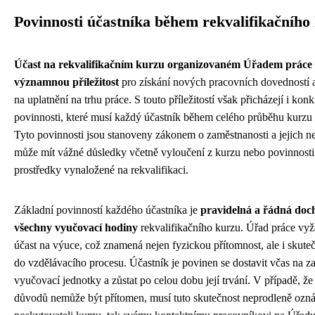
Povinnosti účastníka během rekvalifikačního
Účast na rekvalifikačním kurzu organizovaném Úřadem práce 
významnou příležitost
pro získání nových pracovních dovedností a
na uplatnění na trhu práce. S touto příležitostí však přicházejí i konk
povinnosti, které musí každý účastník během celého průběhu kurzu
Tyto povinnosti jsou stanoveny zákonem o zaměstnanosti a jejich n
může mít vážné důsledky včetně vyloučení z kurzu nebo povinnosti v
prostředky vynaložené na rekvalifikaci.
Základní povinností každého účastníka je
pravidelná a řádná doc
všechny vyučovací hodiny
rekvalifikačního kurzu. Úřad práce vyž
účast na výuce, což znamená nejen fyzickou přítomnost, ale i skute
do vzdělávacího procesu. Účastník je povinen se dostavit včas na z
vyučovací jednotky a zůstat po celou dobu její trvání. V případě, ž
důvodů nemůže být přítomen, musí tuto skutečnost neprodleně ozná