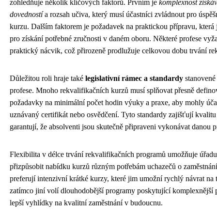
zohledňuje několik klíčových faktorů. Prvním je
komplexnost získá
dovedností
a rozsah učiva, který musí účastníci zvládnout pro úspě
kurzu. Dalším faktorem je požadavek na praktickou přípravu, která 
pro získání potřebné zručnosti v daném oboru. Některé profese vyža
praktický nácvik, což přirozeně prodlužuje celkovou dobu trvání rek
Důležitou roli hraje také
legislativní rámec a standardy
stanovené 
profese. Mnoho rekvalifikačních kurzů musí splňovat přesně defin
požadavky na minimální počet hodin výuky a praxe, aby mohly úča
uznávaný certifikát nebo osvědčení. Tyto standardy zajišťují kvalitu
garantují, že absolventi jsou skutečně připraveni vykonávat danou p
Flexibilita v délce trvání rekvalifikačních programů umožňuje úřadu
přizpůsobit nabídku kurzů různým potřebám uchazečů o zaměstnání.
preferují intenzivní krátké kurzy, které jim umožní rychlý návrat na 
zatímco jiní volí dlouhodobější programy poskytující komplexnější 
lepší vyhlídky na kvalitní zaměstnání v budoucnu.