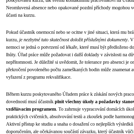
poskytovateli kurzu, tak svému kontaktnímu pracovníkovi na Úřadu
Neomluvená absence nebo opakované pozdní příchody mogohou vé
účasti na kurzu.
Pokud účastník onemocní nebo se ocitne v jiné situaci, která mu brá
kurzu,
je nezbytné tuto skutečnost doložit příslušnými dokumenty
. V
nemoci se jedná o potvrzení od lékaře, které musí být předloženo d
lhůty. Úřad práce může požadovat i další doklady v závislosti na d
nepřítomnosti. Je důležité si uvědomit, že tolerance pro absenci je 
překročení povoleného počtu zameškaných hodin může znamenat a
vyřazení z programu rekvalifikace.
Během kurzu poskytovaného Úřadem práce k získání nových praco
dovedností musí účastník
plnit všechny úkoly a požadavky stano
vzdělávacím programem
. To zahrnuje vypracování domácích úkol
praktických cvičeních, absolvování testů a zkoušek podle harmono
Aktivní přístup ke studiu a snaha o dosažení co nejlepších výsledků
doporučením, ale očekávanou součástí závazku, který účastník vůč