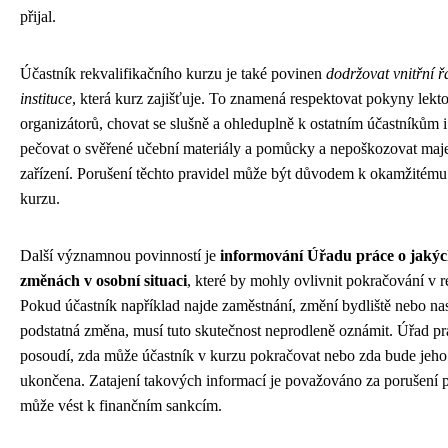
přijal.
Účastník rekvalifikačního kurzu je také povinen
dodržovat vnitřní ř
instituce
, která kurz zajišťuje. To znamená respektovat pokyny lekto
organizátorů, chovat se slušně a ohleduplně k ostatním účastníkům 
pečovat o svěřené učební materiály a pomůcky a nepoškozovat maje
zařízení. Porušení těchto pravidel může být důvodem k okamžitému
kurzu.
Další významnou povinností je
informování Úřadu práce o jakýc
změnách v osobní situaci
, které by mohly ovlivnit pokračování v re
Pokud účastník například najde zaměstnání, změní bydliště nebo nas
podstatná změna, musí tuto skutečnost neprodleně oznámit. Úřad pr
posoudí, zda může účastník v kurzu pokračovat nebo zda bude jeho
ukončena. Zatajení takových informací je považováno za porušení p
může vést k finančním sankcím.