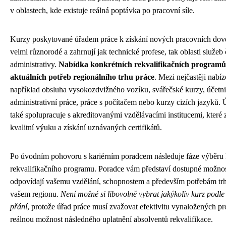
v oblastech, kde existuje reálná poptávka po pracovní síle.
Kurzy poskytované úřadem práce k získání nových pracovních dove
velmi různorodé a zahrnují jak technické profese, tak oblasti služeb 
administrativy.
Nabídka konkrétních rekvalifikačních programů s
aktuálních potřeb regionálního trhu práce
. Mezi nejčastěji nabíz
například obsluha vysokozdvižného vozíku, svářečské kurzy, účetni
administrativní práce, práce s počítačem nebo kurzy cizích jazyků. 
také spolupracuje s akreditovanými vzdělávacími institucemi, které z
kvalitní výuku a získání uznávaných certifikátů.
Po úvodním pohovoru s kariérním poradcem následuje fáze výběru
rekvalifikačního programu. Poradce vám představí dostupné možnost
odpovídají vašemu vzdělání, schopnostem a především potřebám tr
vašem regionu.
Není možné si libovolně vybrat jakýkoliv kurz podle
přání
, protože úřad práce musí zvažovat efektivitu vynaložených pr
reálnou možnost následného uplatnění absolventů rekvalifikace.