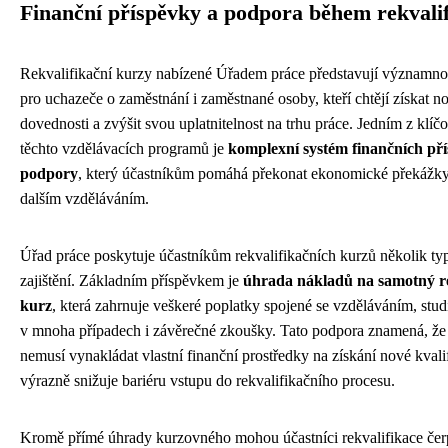
Finanční příspěvky a podpora během rekvali
Rekvalifikační kurzy nabízené Úřadem práce představují významnou
pro uchazeče o zaměstnání i zaměstnané osoby, kteří chtějí získat n
dovednosti a zvýšit svou uplatnitelnost na trhu práce. Jedním z klí
těchto vzdělávacích programů je
komplexní systém finančních př
podpory
, který účastníkům pomáhá překonat ekonomické překážky
dalším vzděláváním.
Úřad práce poskytuje účastníkům rekvalifikačních kurzů několik ty
zajištění. Základním příspěvkem je
úhrada nákladů na samotný re
kurz
, která zahrnuje veškeré poplatky spojené se vzděláváním, studi
v mnoha případech i závěrečné zkoušky. Tato podpora znamená, že 
nemusí vynakládat vlastní finanční prostředky na získání nové kvali
výrazně snižuje bariéru vstupu do rekvalifikačního procesu.
Kromě přímé úhrady kurzovného mohou účastníci rekvalifikace čerpa