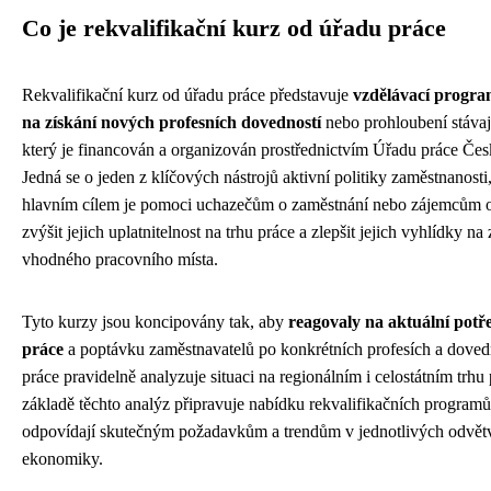
Co je rekvalifikační kurz od úřadu práce
Rekvalifikační kurz od úřadu práce představuje
vzdělávací progr
na získání nových profesních dovedností
nebo prohloubení stávají
který je financován a organizován prostřednictvím Úřadu práce Čes
Jedná se o jeden z klíčových nástrojů aktivní politiky zaměstnanosti
hlavním cílem je pomoci uchazečům o zaměstnání nebo zájemcům 
zvýšit jejich uplatnitelnost na trhu práce a zlepšit jejich vyhlídky na 
vhodného pracovního místa.
Tyto kurzy jsou koncipovány tak, aby
reagovaly na aktuální potř
práce
a poptávku zaměstnavatelů po konkrétních profesích a doved
práce pravidelně analyzuje situaci na regionálním i celostátním trhu 
základě těchto analýz připravuje nabídku rekvalifikačních programů
odpovídají skutečným požadavkům a trendům v jednotlivých odvět
ekonomiky.