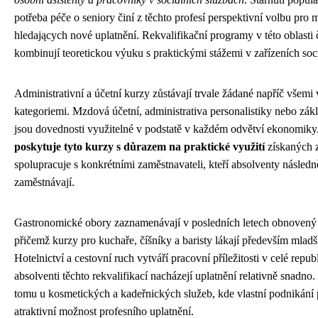
potřeba péče o seniory činí z těchto profesí perspektivní volbu pro 
hledających nové uplatnění. Rekvalifikační programy v této oblasti 
kombinují teoretickou výuku s praktickými stážemi v zařízeních soci
Administrativní a účetní kurzy zůstávají trvale žádané napříč všem
kategoriemi. Mzdová účetní, administrativa personalistiky nebo zákl
jsou dovednosti využitelné v podstatě v každém odvětví ekonomiky
poskytuje tyto kurzy s důrazem na praktické využití
získaných z
spolupracuje s konkrétními zaměstnavateli, kteří absolventy následn
zaměstnávají.
Gastronomické obory zaznamenávají v posledních letech obnovený
přičemž kurzy pro kuchaře, číšníky a baristy lákají především mladš
Hotelnictví a cestovní ruch vytváří pracovní příležitosti v celé repub
absolventi těchto rekvalifikací nacházejí uplatnění relativně snadno
tomu u kosmetických a kadeřnických služeb, kde vlastní podnikání 
atraktivní možnost profesního uplatnění.