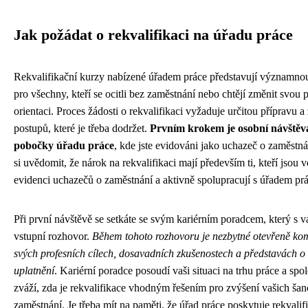
Jak požádat o rekvalifikaci na úřadu práce
Rekvalifikační kurzy nabízené úřadem práce představují významnou 
pro všechny, kteří se ocitli bez zaměstnání nebo chtějí změnit svou 
orientaci. Proces žádosti o rekvalifikaci vyžaduje určitou přípravu a
postupů, které je třeba dodržet.
Prvním krokem je osobní návštěva
pobočky úřadu práce
, kde jste evidováni jako uchazeč o zaměstnán
si uvědomit, že nárok na rekvalifikaci mají především ti, kteří jsou 
evidenci uchazečů o zaměstnání a aktivně spolupracují s úřadem prá
Při první návštěvě se setkáte se svým kariérním poradcem, který s 
vstupní rozhovor.
Během tohoto rozhovoru je nezbytné otevřeně ko
svých profesních cílech, dosavadních zkušenostech a představách 
uplatnění
. Kariérní poradce posoudí vaši situaci na trhu práce a spo
zváží, zda je rekvalifikace vhodným řešením pro zvýšení vašich šanc
zaměstnání. Je třeba mít na paměti, že úřad práce poskytuje rekvali