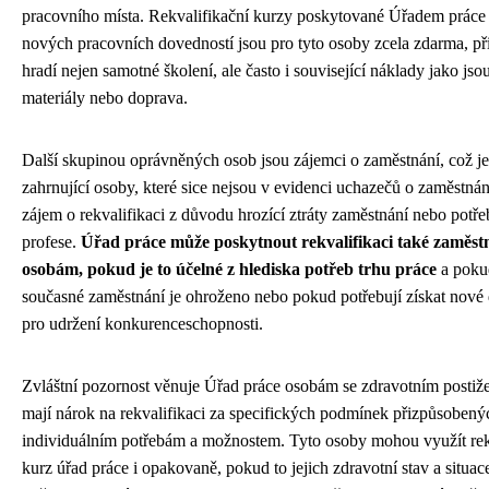
pracovního místa. Rekvalifikační kurzy poskytované Úřadem práce 
nových pracovních dovedností jsou pro tyto osoby zcela zdarma, p
hradí nejen samotné školení, ale často i související náklady jako jso
materiály nebo doprava.
Další skupinou oprávněných osob jsou zájemci o zaměstnání, což je
zahrnující osoby, které sice nejsou v evidenci uchazečů o zaměstnání
zájem o rekvalifikaci z důvodu hrozící ztráty zaměstnání nebo pot
profese.
Úřad práce může poskytnout rekvalifikaci také zaměs
osobám, pokud je to účelné z hlediska potřeb trhu práce
a pokud
současné zaměstnání je ohroženo nebo pokud potřebují získat nové
pro udržení konkurenceschopnosti.
Zvláštní pozornost věnuje Úřad práce osobám se zdravotním postiže
mají nárok na rekvalifikaci za specifických podmínek přizpůsobenýc
individuálním potřebám a možnostem. Tyto osoby mohou využít rek
kurz úřad práce i opakovaně, pokud to jejich zdravotní stav a situac