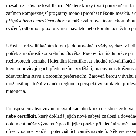
rozsahu získávané kvalifikace. Některé kurzy trvají pouze několik 
zatímco komplexnější programy mohou probíhat několik měsíců.
Fo
přizpůsobena charakteru oboru
a může zahrnovat teoretickou přípra
cvičení, odbornou praxi u zaměstnavatele nebo kombinaci těchto př
Účast na rekvalifikačním kurzu je dobrovolná a vždy vychází z indi
potřeb a možností konkrétního člověka. Pracovníci úřadu práce při
rozhovorech pomáhají klientům identifikovat vhodné rekvalifikační
které odpovídají jejich předchozímu vzdělání, pracovním zkušenost
zdravotnímu stavu a osobním preferencím. Zároveň berou v úvahu 
možnosti uplatnění v daném regionu a perspektivy konkrétní profes
budoucna.
Po úspěšném absolvování rekvalifikačního kurzu účastníci získávaj
nebo certifikát
, který dokládá jejich nově nabyté znalosti a dovedn
dokument může významně posílit jejich pozici při hledání zaměstnán
důvěryhodnost v očích potenciálních zaměstnavatelů. Některé rekva