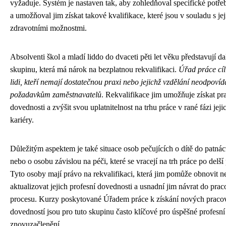
vyžaduje. Systém je nastaven tak, aby zohledňoval specifické potře
a umožňoval jim získat takové kvalifikace, které jsou v souladu s jej
zdravotními možnostmi.
Absolventi škol a mladí liddo do dvaceti pěti let věku představují dal
skupinu, která má nárok na bezplatnou rekvalifikaci.
Úřad práce cíl
lidi, kteří nemají dostatečnou praxi nebo jejichž vzdělání neodpoví
požadavkům zaměstnavatelů
. Rekvalifikace jim umožňuje získat pr
dovednosti a zvýšit svou uplatnitelnost na trhu práce v rané fázi jeji
kariéry.
Důležitým aspektem je také situace osob pečujících o dítě do patnáct
nebo o osobu závislou na péči, které se vracejí na trh práce po delší
Tyto osoby mají právo na rekvalifikaci, která jim pomůže obnovit n
aktualizovat jejich profesní dovednosti a usnadní jim návrat do pra
procesu. Kurzy poskytované Úřadem práce k získání nových praco
dovedností jsou pro tuto skupinu často klíčové pro úspěšné profesní
znovuzačlenění.