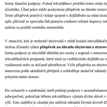
formy finanční podpory.
Pokud rekvalifikace probíhá mimo místo by
účastníka
, Úřad práce může poskytnout příspěvek na úhradu cestov
Tento příspěvek pokrývá výdaje spojené s dojížděním na místo kon
zpět, přičemž se zpravidla řídí platným ceníkem veřejné dopravy n
sazbou za použití osobního automobilu.
V situacích, kdy je nezbytné ubytování v místě konání rekvalifikač
mohou účastníci získat
příspěvek na úhradu ubytování a stravov
forma podpory je obzvláště důležitá pro osoby z regionů s omezen
rekvalifikačních programů, které musí za vzděláváním dojíždět na vě
vzdálenosti nebo se dočasně přestěhovat. Výše příspěvku na ubytová
stanovena podle aktuálních předpisů a zohledňuje skutečné náklady
pobytem mimo domov.
Pro uchazeče o zaměstnání, kteří pobírají podporu v nezaměstnanos
zabezpečení, pokračuje během rekvalifikace
výplata těchto dávek 
výši
. Toto zajištění je zásadní pro udržení základní životní úrovně ú