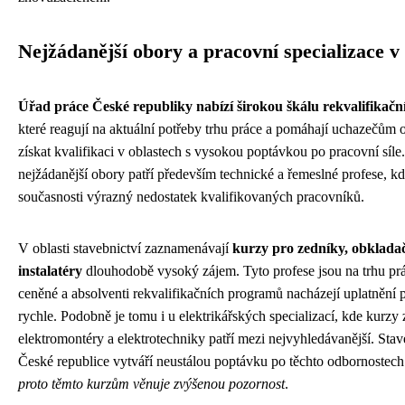
Nejžádanější obory a pracovní specializace v
Úřad práce České republiky nabízí širokou škálu rekvalifikačn
které reagují na aktuální potřeby trhu práce a pomáhají uchazečům 
získat kvalifikaci v oblastech s vysokou poptávkou po pracovní síle
nejžádanější obory patří především technické a řemeslné profese, kd
současnosti výrazný nedostatek kvalifikovaných pracovníků.
V oblasti stavebnictví zaznamenávají
kurzy pro zedníky, obklada
instalatéry
dlouhodobě vysoký zájem. Tyto profese jsou na trhu pr
ceněné a absolventi rekvalifikačních programů nacházejí uplatnění
rychle. Podobně je tomu i u elektrikářských specializací, kde kurzy
elektromontéry a elektrotechniky patří mezi nejvyhledávanější. Sta
České republice vytváří neustálou poptávku po těchto odbornostec
proto těmto kurzům věnuje zvýšenou pozornost
.