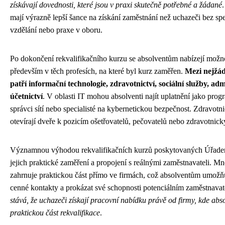
získávají dovednosti, které jsou v praxi skutečně potřebné a žádané
mají výrazně lepší šance na získání zaměstnání než uchazeči bez sp
vzdělání nebo praxe v oboru.
Po dokončení rekvalifikačního kurzu se absolventům nabízejí možno
především v těch profesích, na které byl kurz zaměřen.
Mezi nejžád
patří informační technologie, zdravotnictví, sociální služby, adm
účetnictví
. V oblasti IT mohou absolventi najít uplatnění jako progr
správci sítí nebo specialisté na kybernetickou bezpečnost. Zdravotn
otevírají dveře k pozicím ošetřovatelů, pečovatelů nebo zdravotnick
Významnou výhodou rekvalifikačních kurzů poskytovaných Úřadem
jejich praktické zaměření a propojení s reálnými zaměstnavateli. M
zahrnuje praktickou část přímo ve firmách, což absolventům umožň
cenné kontakty a prokázat své schopnosti potenciálním zaměstnava
stává, že uchazeči získají pracovní nabídku právě od firmy, kde abs
praktickou část rekvalifikace
.