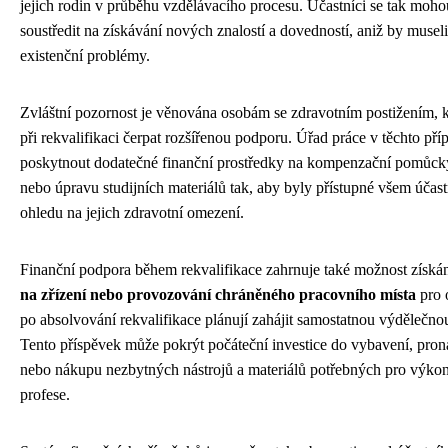
jejich rodin v průběhu vzdělávacího procesu. Účastníci se tak moho
soustředit na získávání nových znalostí a dovedností, aniž by museli 
existenční problémy.
Zvláštní pozornost je věnována osobám se zdravotním postižením, 
při rekvalifikaci čerpat rozšířenou podporu. Úřad práce v těchto př
poskytnout dodatečné finanční prostředky na kompenzační pomůcky,
nebo úpravu studijních materiálů tak, aby byly přístupné všem úča
ohledu na jejich zdravotní omezení.
Finanční podpora během rekvalifikace zahrnuje také možnost získá
na zřízení nebo provozování chráněného pracovního místa
pro 
po absolvování rekvalifikace plánují zahájit samostatnou výdělečnou
Tento příspěvek může pokrýt počáteční investice do vybavení, pron
nebo nákupu nezbytných nástrojů a materiálů potřebných pro výko
profese.