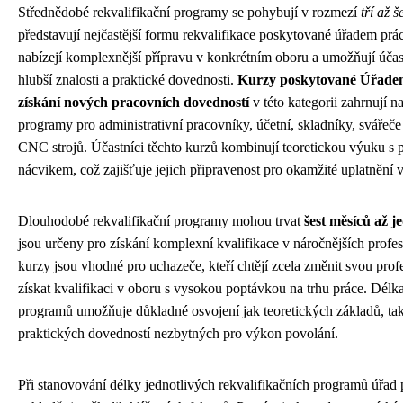
Střednědobé rekvalifikační programy se pohybují v rozmezí
tří až š
představují nejčastější formu rekvalifikace poskytované úřadem prá
nabízejí komplexnější přípravu v konkrétním oboru a umožňují účas
hlubší znalosti a praktické dovednosti.
Kurzy poskytované Úřade
získání nových pracovních dovedností
v této kategorii zahrnují n
programy pro administrativní pracovníky, účetní, skladníky, svářeč
CNC strojů. Účastníci těchto kurzů kombinují teoretickou výuku s 
nácvikem, což zajišťuje jejich připravenost pro okamžité uplatnění v
Dlouhodobé rekvalifikační programy mohou trvat
šest měsíců až j
jsou určeny pro získání komplexní kvalifikace v náročnějších profes
kurzy jsou vhodné pro uchazeče, kteří chtějí zcela změnit svou profe
získat kvalifikaci v oboru s vysokou poptávkou na trhu práce. Délka
programů umožňuje důkladné osvojení jak teoretických základů, ta
praktických dovedností nezbytných pro výkon povolání.
Při stanovování délky jednotlivých rekvalifikačních programů úřad 