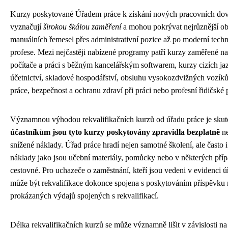
Kurzy poskytované Úřadem práce k získání nových pracovních dov
vyznačují
širokou škálou zaměření
a mohou pokrývat nejrůznější o
manuálních řemesel přes administrativní pozice až po moderní tech
profese. Mezi nejčastěji nabízené programy patří kurzy zaměřené n
počítače a práci s běžným kancelářským softwarem, kurzy cizích ja
účetnictví, skladové hospodářství, obsluhu vysokozdvižných vozíků
práce, bezpečnost a ochranu zdraví při práci nebo profesní řidičské 
Významnou výhodou rekvalifikačních kurzů od úřadu práce je skute
účastníkům jsou tyto kurzy poskytovány zpravidla bezplatně
ne
snížené náklady. Úřad práce hradí nejen samotné školení, ale často i
náklady jako jsou učební materiály, pomůcky nebo v některých příp
cestovné. Pro uchazeče o zaměstnání, kteří jsou vedeni v evidenci ú
může být rekvalifikace dokonce spojena s poskytováním příspěvku
prokázaných výdajů spojených s rekvalifikací.
Délka rekvalifikačních kurzů se může významně lišit v závislosti na