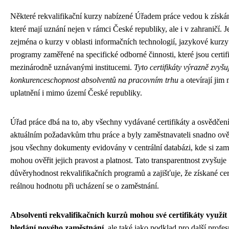
Některé rekvalifikační kurzy nabízené Úřadem práce vedou k získání
které mají uznání nejen v rámci České republiky, ale i v zahraničí. J
zejména o kurzy v oblasti informačních technologií, jazykové kurz
programy zaměřené na specifické odborné činnosti, které jsou certi
mezinárodně uznávanými institucemi.
Tyto certifikáty výrazně zvyšuj
konkurenceschopnost absolventů na pracovním trhu
a otevírají jim
uplatnění i mimo území České republiky.
Úřad práce dbá na to, aby všechny vydávané certifikáty a osvědčen
aktuálním požadavkům trhu práce a byly zaměstnavateli snadno ověř
jsou všechny dokumenty evidovány v centrální databázi, kde si zam
mohou ověřit jejich pravost a platnost. Tato transparentnost zvyšuje
důvěryhodnost rekvalifikačních programů a zajišťuje, že získané cer
reálnou hodnotu při ucházení se o zaměstnání.
Absolventi rekvalifikačních kurzů mohou své certifikáty využít 
hledání nového zaměstnání
, ale také jako podklad pro další profe