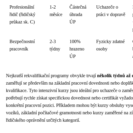
Profesionální
1-2
Částečná
Uchazeče o
řidič (řidičský
měsíce
úhrada
práci v dopravě
průkaz sk. C)
ÚP
Bezpečnostní
2-3
100%
Fyzicky zdatné
pracovník
týdny
hrazeno
osoby
ÚP
Nejkratší rekvalifikační programy obvykle trvají
několik týdnů až 
zaměřují se především na základní pracovní dovednosti nebo doplň
kvalifikace. Tyto intenzivní kurzy jsou ideální pro uchazeče o zaměs
potřebují rychle získat specifickou dovednost nebo certifikát vyžad
konkrétní pracovní pozici. Příkladem mohou být kurzy obsluhy vy
vozíků, základní počítačové gramotnosti nebo kurzy zaměřené na zí
řidičského oprávnění určitých kategorií.