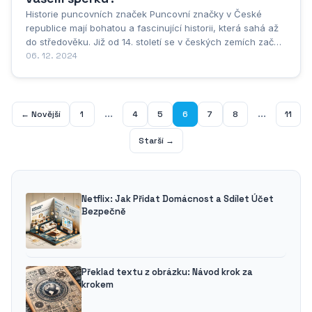
Historie puncovních značek Puncovní značky v České
republice mají bohatou a fascinující historii, která sahá až
do středověku. Již od 14. století se v českých zemích začaly
používat značky k označování drahých kovů a k zajištění
06. 12. 2024
jejich ryzosti. Tyto značky, zvané puncy, se staly symbolem
kvality a důvěryhodnosti...
...
...
← Novější
1
4
5
6
7
8
11
Starší →
Netflix: Jak Přidat Domácnost a Sdílet Účet
Bezpečně
Překlad textu z obrázku: Návod krok za
krokem