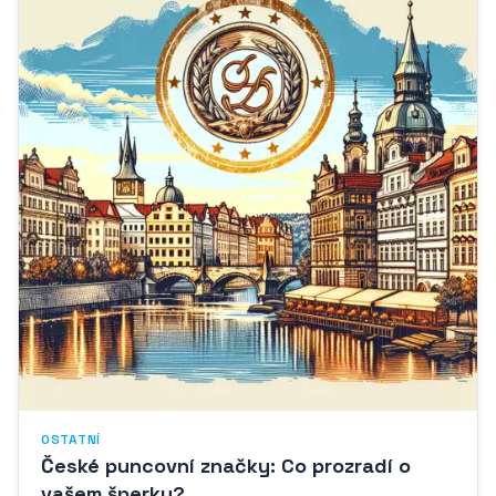
OSTATNÍ
České puncovní značky: Co prozradí o
vašem šperku?