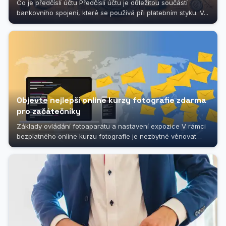
Co je předčíslí účtu Předčíslí účtu je důležitou součástí
bankovního spojení, které se používá při platebním styku. V...
Objevte nejlepší online kurzy fotografie zdarma
pro začátečníky
Základy ovládání fotoaparátu a nastavení expozice V rámci
bezplatného online kurzu fotografie je nezbytné věnovat
pozornost základním...