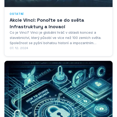
OSTATNÍ
Akcie Vinci: Ponořte se do světa
infrastruktury a inovací
Co je Vinci? Vinci je globální hráč v oblasti koncesí a
stavebnictví, který působí ve více než 100 zemích světa.
Společnost se pyšní bohatou historií a impozantním
portfoliem projektů, které zahrnují silnice, dálnice, letiště,
07. 12. 2024
nemocnice, stadiony a další infrastrukturní stavby.
Investoři, kteří zvažují akcie Vinci,...