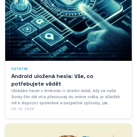
OSTATNÍ
Android uložená hesla: Vše, co
potřebujete vědět
Ukládání hesel v Androidu V dnešní době, kdy se naše
životy čím dál více přesouvají do online světa, je důležité
mít k dispozici spolehlivé a bezpečné způsoby, jak
spravovat svá hesla. Ať už se přihlašujete k bankovní
06. 12. 2024
aplikaci, sociálním sítím nebo online obchodům, systém
Android vám nabízí chytré a...