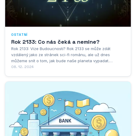
OSTATNÍ
Rok 2133: Co nás čeká a nemine?
Rok 2133: Vize Budoucnosti? Rok 2133 se může zdát
vzdálený jako ze stránek sci-fi románu, ale už dnes
můžeme snít o tom, jak bude naše planeta vypadat.
Představte si svět, kde jsou města zelenější a čistější,
08. 12. 2024
propojená inteligentními sítěmi, které šetří energii a zdroje.
Technologie nám budou sloužit k dosažení...