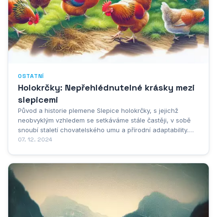
OSTATNÍ
Holokrčky: Nepřehlédnutelné krásky mezi
slepicemi
Původ a historie plemene Slepice holokrčky, s jejichž
neobvyklým vzhledem se setkáváme stále častěji, v sobě
snoubí staletí chovatelského umu a přírodní adaptability.
Jejich původ, zahalený tajemstvím staletí, je opředen
07. 12. 2024
mnoha teoriemi. Některé prameny hovoří o jejich dávných
předcích z Transylvánie, jiné je spojují...