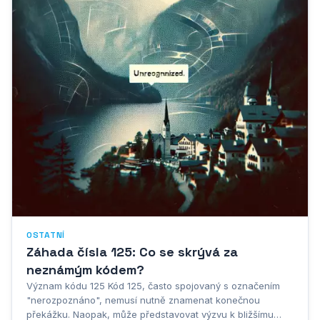
OSTATNÍ
Záhada čísla 125: Co se skrývá za
neznámým kódem?
Význam kódu 125 Kód 125, často spojovaný s označením
"nerozpoznáno", nemusí nutně znamenat konečnou
překážku. Naopak, může představovat výzvu k bližšímu