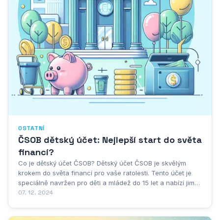
OSTATNÍ
ČSOB dětský účet: Nejlepší start do světa
financí?
Co je dětský účet ČSOB? Dětský účet ČSOB je skvělým
krokem do světa financí pro vaše ratolesti. Tento účet je
speciálně navržen pro děti a mládež do 15 let a nabízí jim
možnost naučit se zodpovědně spravovat své peníze. S
07. 12. 2024
dětským účtem ČSOB si vaše dítě osvojí základní finanční
návyky hravou a...