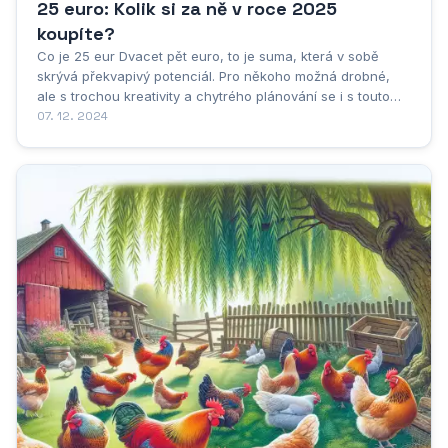
25 euro: Kolik si za ně v roce 2025
koupíte?
Co je 25 eur Dvacet pět euro, to je suma, která v sobě
skrývá překvapivý potenciál. Pro někoho možná drobné,
ale s trochou kreativity a chytrého plánování se i s touto
částkou dají dělat divy. Dvacet pět euro, to je vstupenka do
07. 12. 2024
světa zážitků a možností. Co třeba lahodná večeře ve dvou
v útulné restauraci, která...