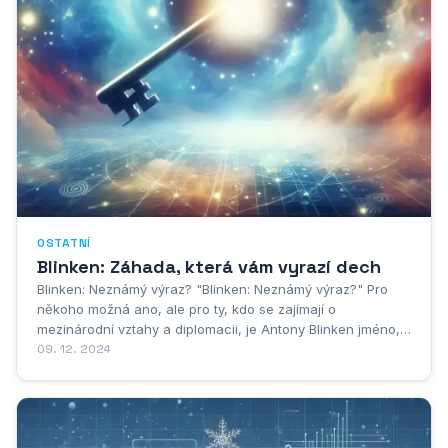
OSTATNÍ
Blinken: Záhada, která vám vyrazí dech
Blinken: Neznámý výraz? "Blinken: Neznámý výraz?" Pro
někoho možná ano, ale pro ty, kdo se zajímají o
mezinárodní vztahy a diplomacii, je Antony Blinken jméno,
které rezonuje. Jako ministr zahraničí Spojených států
09. 12. 2024
amerických hraje klíčovou roli na globální scéně. Jeho
úkolem je proplouvat složitými vodami...