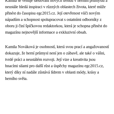
Kamila se věnuje sledování nových trendů v herním průmyslu a
neustále hledá inspiraci v různých oblastech života, které může
přinést do časopisu egc2015.cz. Její otevřenost vůči novým
nápadům a schopnost spolupracovat s ostatními odborníky z
oboru ji činí špičkovou redaktorkou, která je schopna přinést do
magazínu nejnovější informace a exkluzivní obsah.
Kamila Nováková je osobností, která svou prací a angažovaností
dokazuje, že herní průmysl není jen o zábavě, ale také o vášni,
tvrdé práci a neustálém rozvoji. Její vize a kreativita jsou
hnacími silami pro další růst a úspěchy magazínu egc2015.cz,
který díky ní nadále zůstává lídrem v oblasti módy, krásy a
herního světa.