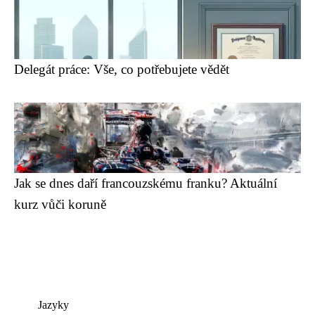
Delegát práce: Vše, co potřebujete vědět
Jak se dnes daří francouzskému franku? Aktuální
kurz vůči koruně
Jazyky