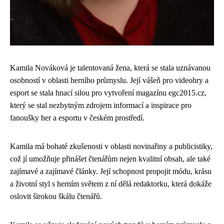
Kamila Nováková je talentovaná žena, která se stala uznávanou
osobností v oblasti herního průmyslu. Její vášeň pro videohry a
esport se stala hnací silou pro vytvoření magazínu egc2015.cz,
který se stal nezbytným zdrojem informací a inspirace pro
fanoušky her a esportu v českém prostředí.
Kamila má bohaté zkušenosti v oblasti novinařiny a publicistiky,
což jí umožňuje přinášet čtenářům nejen kvalitní obsah, ale také
zajímavé a zajímavé články. Její schopnost propojit módu, krásu
a životní styl s herním světem z ní dělá redaktorku, která dokáže
oslovit širokou škálu čtenářů.