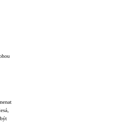
mohou
amenat
lesá,
 být