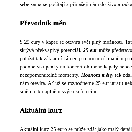
sebe sama se počítají a přinášejí nám do života rado
Převodník měn
S 25 eury v kapse se otevírá svět plný možností. Ta
skrývá překvapivý potenciál.
25 eur
může představov
položit tak základní kámen pro budoucí finanční pro
podobě vstupenky na koncert oblíbené kapely nebo ve
nezapomenutelné momenty.
Hodnota měny
tak zdal
nám otevírá. Ať už se rozhodneme 25 eur utratit nebo
směrem k naplnění svých snů a cílů.
Aktuální kurz
Aktuální kurz 25 euro se může zdát jako malý detai