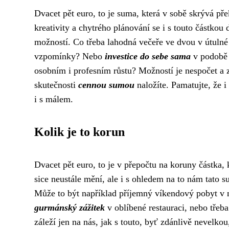
Dvacet pět euro, to je suma, která v sobě skrývá př
kreativity a chytrého plánování se i s touto částkou 
možností. Co třeba lahodná večeře ve dvou v útulné
vzpomínky? Nebo
investice do sebe sama
v podobě 
osobním i profesním růstu? Možností je nespočet a zá
skutečnosti
cennou sumou
naložíte. Pamatujte, že 
i s málem.
Kolik je to korun
Dvacet pět euro, to je v přepočtu na koruny částka
sice neustále mění, ale i s ohledem na to nám tato 
Může to být například příjemný víkendový pobyt v
gurmánský zážitek
v oblíbené restauraci, nebo třeb
záleží jen na nás, jak s touto, byť zdánlivě nevelko