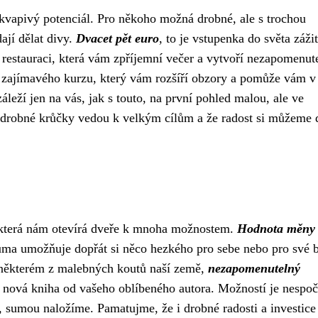
ekvapivý potenciál. Pro někoho možná drobné, ale s trochou
dají dělat divy.
Dvacet pět euro
, to je vstupenka do světa záži
 restauraci, která vám zpříjemní večer a vytvoří nezapomenut
zajímavého kurzu, který vám rozšíří obzory a pomůže vám v
leží jen na vás, jak s touto, na první pohled malou, ale ve
i drobné krůčky vedou k velkým cílům a že radost si můžeme 
, která nám otevírá dveře k mnoha možnostem.
Hodnota měny
suma umožňuje dopřát si něco hezkého pro sebe nebo pro své b
 některém z malebných koutů naší země,
nezapomenutelný
a nová kniha od vašeho oblíbeného autora. Možností je nespoč
u, sumou naložíme. Pamatujme, že i drobné radosti a investice