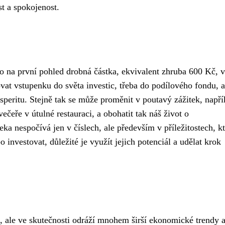
st a spokojenost.
to na první pohled drobná částka, ekvivalent zhruba 600 Kč, 
at vstupenku do světa investic, třeba do podílového fondu, a
speritu. Stejně tak se může proměnit v poutavý zážitek, napří
čeře v útulné restauraci, a obohatit tak náš život o
eka nespočívá jen v číslech, ale především v příležitostech, k
 investovat, důležité je využít jejich potenciál a udělat krok
l, ale ve skutečnosti odráží mnohem širší ekonomické trendy 