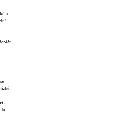
tků a
elné
dopřát
se
lízké.
et a
 do