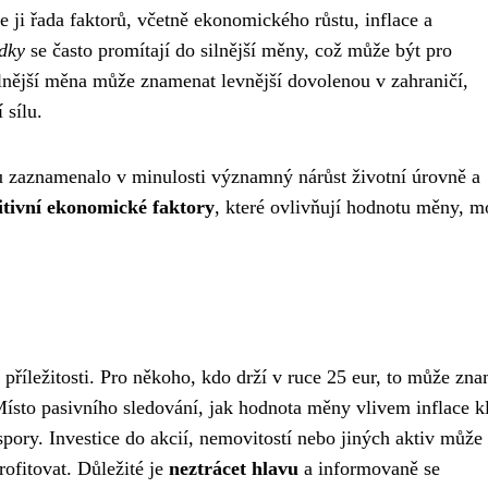
 ji řada faktorů, včetně ekonomického růstu, inflace a
ídky
se často promítají do silnější měny, což může být pro
ilnější měna může znamenat levnější dovolenou v zahraničí,
 sílu.
u zaznamenalo v minulosti významný nárůst životní úrovně a
itivní ekonomické faktory
, které ovlivňují hodnotu měny, 
 i příležitosti. Pro někoho, kdo drží v ruce 25 eur, to může zn
ísto pasivního sledování, jak hodnota měny vlivem inflace k
spory. Investice do akcií, nemovitostí nebo jiných aktiv může
 profitovat. Důležité je
neztrácet hlavu
a informovaně se