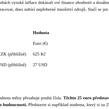
 dobách vysoké inflace dokázali své finance
zhodnotit
a dosáhn
í pracovat, dnes nabízí nepřeberné množství zdrojů. Stačí se jen
Hodnota
Euro (€)
ZK (přibližně)
625 Kč
SD (přibližně)
27 USD
hodnota měny přesahuje pouhá čísla.
Těchto 25 euro představ
do budoucnosti.
Představte si například studenta, který si za 2