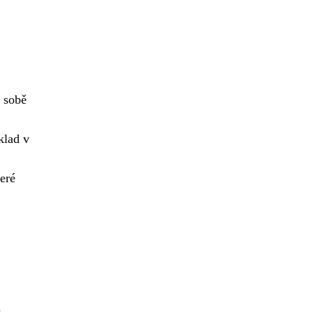
v sobě
klad v
teré
a