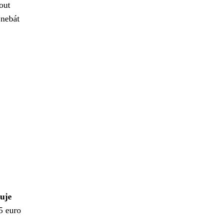
out
 nebát
uje
5 euro