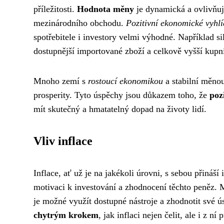
příležitosti.
Hodnota měny
je dynamická a ovlivňuje
mezinárodního obchodu.
Pozitivní ekonomické vyhl
spotřebitele i investory velmi výhodné. Například s
dostupnější importované zboží a celkově vyšší kupní
Mnoho zemí s
rostoucí ekonomikou
a stabilní měno
prosperity. Tyto úspěchy jsou důkazem toho, že
poz
mít skutečný a hmatatelný dopad na životy lidí.
Vliv inflace
Inflace, ať už je na jakékoli úrovni, s sebou přináší
motivaci k investování a zhodnocení těchto peněz. M
je možné využít dostupné nástroje a zhodnotit své ú
chytrým krokem
, jak inflaci nejen čelit, ale i z ní