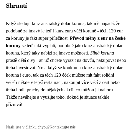
Shrnutí
Když sleduju kurz australský dolar koruna, tak mě napadá, že
podobně zajímavý je teď i kurz eura vůči koruně - těch 120 eur
za koruny je fakt super příležitost.
Převod měny z eur na české
koruny
se teď fakt vyplatí, podobně jako
kurz australský dolar
koruna
, který taky nabízí zajímavé možnosti.
Silná koruna
prostě dělá divy - ať už chcete vyrazit na dovču, nakupovat nebo
třeba investovat. No a když se kouknu na kurz australský dolar
koruna i euro, tak za těch 120 éček můžete mít fakt solidní
večeři někde v lepší restauraci, nakoupit více věcí z cest nebo
třeba hodit prachy do nějakých akcií, co můžou jít nahoru.
Takže neváhejte a využijte toho, dokud je situace takhle
příznivá!
Našli jste v článku chybu?
Kontaktujte nás