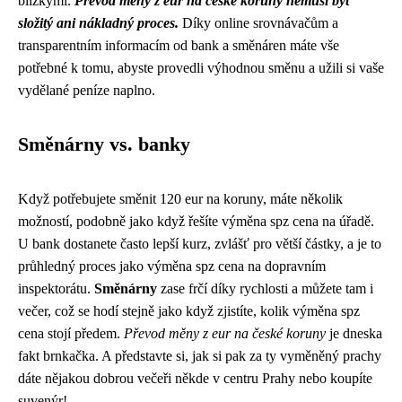
blízkými.
Převod měny z eur na české koruny nemusí být
složitý ani nákladný proces.
Díky online srovnávačům a
transparentním informacím od bank a směnáren máte vše
potřebné k tomu, abyste provedli výhodnou směnu a užili si vaše
vydělané peníze naplno.
Směnárny vs. banky
Když potřebujete směnit 120 eur na koruny, máte několik
možností, podobně jako když řešíte
výměna spz cena
na úřadě.
U bank dostanete často lepší kurz, zvlášť pro větší částky, a je to
průhledný proces jako výměna spz cena na dopravním
inspektorátu.
Směnárny
zase frčí díky rychlosti a můžete tam i
večer, což se hodí stejně jako když zjistíte, kolik výměna spz
cena stojí předem.
Převod měny z eur na české koruny
je dneska
fakt brnkačka. A představte si, jak si pak za ty vyměněný prachy
dáte nějakou dobrou večeři někde v centru Prahy nebo koupíte
suvenýr!