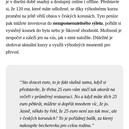
je v dnešní době snadný a dostupný online i offline. Představte
si, že 120 eur, které máte odložené, se díky výhodnému kurzu
promění na ještě větší obnos v českých korunách. Tyto peníze
pak můžete investovat do
nezapomenutelného výletu
, pořídit si
vysněný kousek do bytu nebo je šikovně zhodnotit. Možností je
nespočet a záleží jen na vás, jak s nimi naložíte. Důležité je
sledovat aktuální kurzy a využít výhodných momentů pro
převod.
Sto dvacet euro, to je fakt slušná suma, když si
představíte, že třeba
25 euro
vám stačí tak akorát na
večeři v průměrný restauraci. No a když máte těch 25
euro pětkrát, můžete si dopřát mnohem víc, že jo.
Jasně, někdo by řekl, že 25 euro není zas tak moc, ale
v českých korunách? To je pořádnej balík, za kterej
nakoupíte becherovku pro celou rodinu.