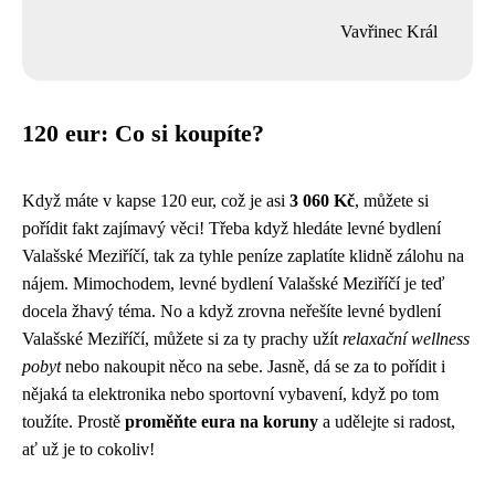
Vavřinec Král
120 eur: Co si koupíte?
Když máte v kapse 120 eur, což je asi
3 060 Kč
, můžete si
pořídit fakt zajímavý věci! Třeba když hledáte levné bydlení
Valašské Meziříčí, tak za tyhle peníze zaplatíte klidně zálohu na
nájem. Mimochodem,
levné bydlení Valašské Meziříčí
je teď
docela žhavý téma. No a když zrovna neřešíte levné bydlení
Valašské Meziříčí, můžete si za ty prachy užít
relaxační wellness
pobyt
nebo nakoupit něco na sebe. Jasně, dá se za to pořídit i
nějaká ta elektronika nebo sportovní vybavení, když po tom
toužíte. Prostě
proměňte eura na koruny
a udělejte si radost,
ať už je to cokoliv!