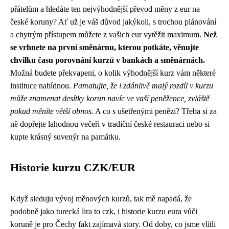
přátelům a hledáte ten nejvýhodnější převod měny z eur na
české koruny? Ať už je váš důvod jakýkoli, s trochou plánování
a chytrým přístupem můžete z vašich eur vytěžit maximum.
Než
se vrhnete na první směnárnu, kterou potkáte, věnujte
chvilku času porovnání kurzů v bankách a směnárnách.
Možná budete překvapeni, o kolik výhodnější kurz vám některé
instituce nabídnou.
Pamatujte, že i zdánlivě malý rozdíl v kurzu
může znamenat desítky korun navíc ve vaší peněžence, zvláště
pokud měníte větší obnos.
A co s ušetřenými penězi? Třeba si za
ně dopřejte lahodnou večeři v tradiční české restauraci nebo si
kupte krásný suvenýr na památku.
Historie kurzu CZK/EUR
Když sleduju vývoj měnových kurzů, tak mě napadá, že
podobně jako turecká lira to czk, i historie kurzu eura vůči
koruně je pro Čechy fakt zajímavá story. Od doby, co jsme vlítli