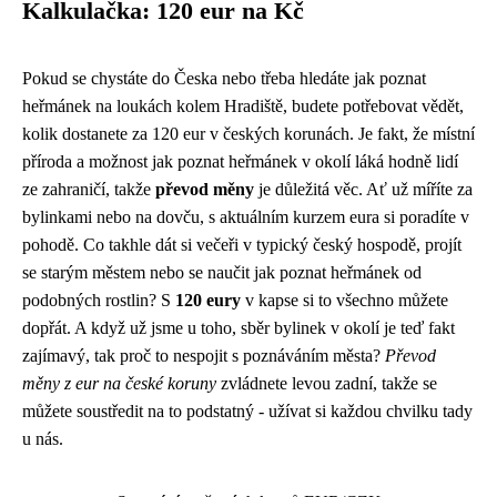
Kalkulačka: 120 eur na Kč
Pokud se chystáte do Česka nebo třeba hledáte
jak poznat
heřmánek
na loukách kolem Hradiště, budete potřebovat vědět,
kolik dostanete za 120 eur v českých korunách. Je fakt, že místní
příroda a možnost jak poznat heřmánek v okolí láká hodně lidí
ze zahraničí, takže
převod měny
je důležitá věc. Ať už míříte za
bylinkami nebo na dovču, s aktuálním kurzem eura si poradíte v
pohodě. Co takhle dát si večeři v typický český hospodě, projít
se starým městem nebo se naučit jak poznat heřmánek od
podobných rostlin? S
120 eury
v kapse si to všechno můžete
dopřát. A když už jsme u toho, sběr bylinek v okolí je teď fakt
zajímavý, tak proč to nespojit s poznáváním města?
Převod
měny z eur na české koruny
zvládnete levou zadní, takže se
můžete soustředit na to podstatný - užívat si každou chvilku tady
u nás.