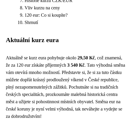
Historie kurzu CZK/EUR
Vliv kurzu na ceny
120 eur: Co si koupíte?
Shrnutí
Aktuální kurz eura
Aktuálně se kurz eura pohybuje okolo
29,50 Kč
, což znamená,
že za 120 eur získáte příjemných
3 540 Kč
. Tato výhodná směna
vám otevírá mnoho možností. Představte si, že si za tuto částku
můžete dopřát krásný prodloužený víkend v České republice,
plný nezapomenutelných zážitků. Pochutnáte si na tradičních
českých specialitách, prozkoumáte malebná historická centra
měst a užijete si pohostinnost místních obyvatel. Směna eur na
české koruny je nyní velmi výhodná, tak neváhejte a vydejte se
za dobrodružstvím!