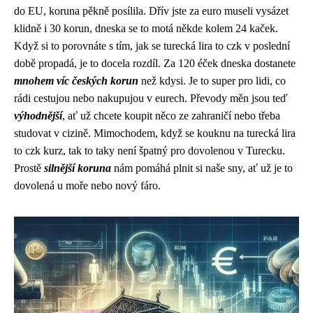
do EU, koruna pěkně posílila. Dřív jste za euro museli vysázet
klidně i 30 korun, dneska se to motá někde kolem 24 kaček.
Když si to porovnáte s tím, jak se
turecká lira to czk
v poslední
době propadá, je to docela rozdíl. Za 120 éček dneska dostanete
mnohem víc českých korun
než kdysi. Je to super pro lidi, co
rádi cestujou nebo nakupujou v eurech. Převody měn jsou teď
výhodnější
, ať už chcete koupit něco ze zahraničí nebo třeba
studovat v cizině. Mimochodem, když se kouknu na turecká lira
to czk kurz, tak to taky není špatný pro dovolenou v Turecku.
Prostě
silnější koruna
nám pomáhá plnit si naše sny, ať už je to
dovolená u moře nebo nový fáro.