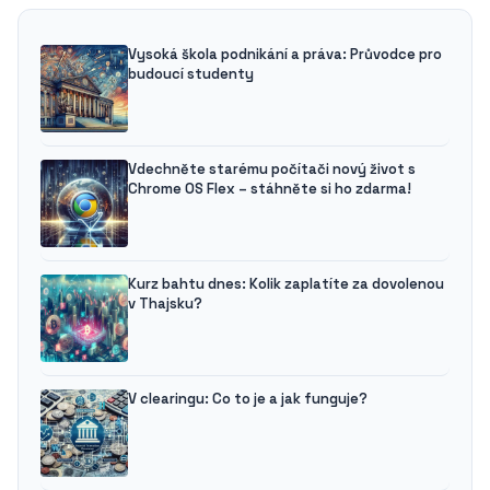
Vysoká škola podnikání a práva: Průvodce pro
budoucí studenty
Vdechněte starému počítači nový život s
Chrome OS Flex – stáhněte si ho zdarma!
Kurz bahtu dnes: Kolik zaplatíte za dovolenou
v Thajsku?
V clearingu: Co to je a jak funguje?