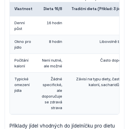
Vlastnost
Dieta 16/8
Tradiční dieta (Příklad: 3 jídla 
Denní
16 hodin
0 
půst
Okno pro
8 hodin
Libovolně běhe
jídlo
Počítání
Není nutné,
Často doporuč
kalorií
ale možné
Typické
Žádné
Závisí na typu diety, často o
omezení
specifické,
kalorií, sacharidů neb
jídla
ale
doporučuje
se zdravá
strava
Příklady jídel vhodných do jídelníčku pro dietu