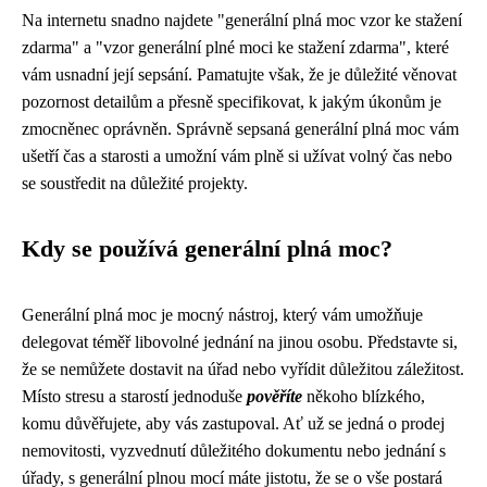
Na internetu snadno najdete "generální plná moc vzor ke stažení
zdarma" a "vzor generální plné moci ke stažení zdarma", které
vám usnadní její sepsání. Pamatujte však, že je důležité věnovat
pozornost detailům a přesně specifikovat, k jakým úkonům je
zmocněnec oprávněn. Správně sepsaná generální plná moc vám
ušetří čas a starosti a umožní vám plně si užívat volný čas nebo
se soustředit na důležité projekty.
Kdy se používá generální plná moc?
Generální plná moc je mocný nástroj, který vám umožňuje
delegovat téměř libovolné jednání na jinou osobu. Představte si,
že se nemůžete dostavit na úřad nebo vyřídit důležitou záležitost.
Místo stresu a starostí jednoduše
pověříte
někoho blízkého,
komu důvěřujete, aby vás zastupoval. Ať už se jedná o prodej
nemovitosti, vyzvednutí důležitého dokumentu nebo jednání s
úřady, s generální plnou mocí máte jistotu, že se o vše postará