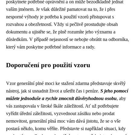
poskytnete potřebné oprávnění a on může bezodkladně jednat
vaším jménem. Je však důležité pamatovat na to, že i přes
nesporné výhody je potřeba k použití vzorů přistupovat s
rozvahou a obezřetností. Vždy si pečlivě prostudujte obsah
dokumentu a ujistěte se, že plně rozumíte jeho významu a
důsledkům. V případě nejasností se nebojte obrátit na odborníka,
který vám poskytne potřebné informace a rady.
Doporučení pro použití vzoru
Vzor generální plné moci ke stažení zdarma představuje skvělý
nástroj, jak si usnadnit život a ušetřit čas i peníze.
S jeho pomocí
můžete jednoduše a rychle zmocnit důvěryhodnou osobu
, aby
vás zastupovala v široké škále záležitostí. Ať už potřebujete
vyřídit úřední záležitosti, vyzvednout zásilku nebo prodat
nemovitost, generální plná moc vám dává jistotu, že se o vše
postará někdo, komu věříte. Představte si například situaci, kdy