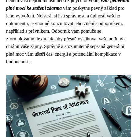
během vaší nepřítomnosti nebo z jiných důvodů,
vzor generální
plné moci ke stažení zdarma
vám poskytne pevný základ pro
jeho vytvoření. Nejste-li si jistí správností a úplností vašeho
dokumentu, je vhodné konzultovat jeho znění s odborníkem,
například s právníkem. Odborník vám pomůže se
zformulováním textu tak, aby přesně vystihoval vaše potřeby a
chránil vaše zájmy. Správně a srozumitelně sepsaná generální
plná moc vám ušetří čas, energii a potenciální komplikace v
budoucnosti.