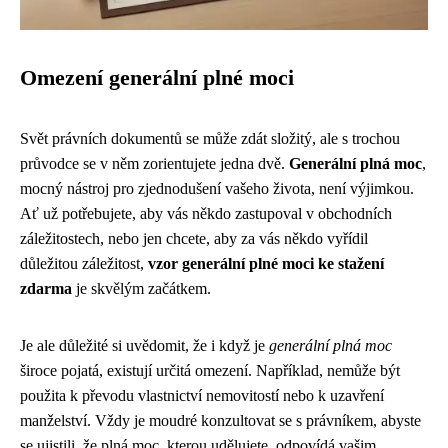
Omezení generální plné moci
Svět právních dokumentů se může zdát složitý, ale s trochou
průvodce se v něm zorientujete jedna dvě.
Generální plná moc
,
mocný nástroj pro zjednodušení vašeho života, není výjimkou.
Ať už potřebujete, aby vás někdo zastupoval v obchodních
záležitostech, nebo jen chcete, aby za vás někdo vyřídil
důležitou záležitost,
vzor generální plné moci ke stažení
zdarma
je skvělým začátkem.
Je ale důležité si uvědomit, že i když je
generální plná moc
široce pojatá, existují určitá omezení. Například, nemůže být
použita k převodu vlastnictví nemovitostí nebo k uzavření
manželství. Vždy je moudré konzultovat se s právníkem, abyste
se ujistili, že plná moc, kterou udělujete, odpovídá vašim