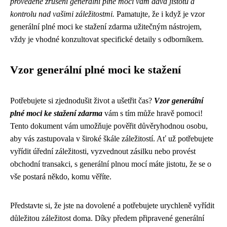
provedené zrušení generální plné moci vám dává jistotu a
kontrolu nad vašimi záležitostmi.
Pamatujte, že i když je vzor
generální plné moci ke stažení zdarma užitečným nástrojem,
vždy je vhodné konzultovat specifické detaily s odborníkem.
Vzor generální plné moci ke stažení
Potřebujete si zjednodušit život a ušetřit čas?
Vzor generální
plné moci ke stažení zdarma
vám s tím může hravě pomoci!
Tento dokument vám umožňuje pověřit důvěryhodnou osobu,
aby vás zastupovala v široké škále záležitostí. Ať už potřebujete
vyřídit úřední záležitosti, vyzvednout zásilku nebo provést
obchodní transakci, s generální plnou mocí máte jistotu, že se o
vše postará někdo, komu věříte.
Představte si, že jste na dovolené a potřebujete urychleně vyřídit
důležitou záležitost doma. Díky předem připravené generální