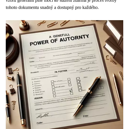
vzorů generální plné moci ke stažení zdarma je proces tvorby
tohoto dokumentu snadný a dostupný pro každého.