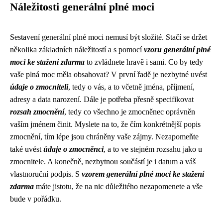
Náležitosti generální plné moci
Sestavení generální plné moci nemusí být složité. Stačí se držet
několika základních náležitostí a s pomocí
vzoru generální plné
moci ke stažení zdarma
to zvládnete hravě i sami. Co by tedy
vaše plná moc měla obsahovat? V první řadě je nezbytné uvést
údaje o zmocniteli
, tedy o vás, a to včetně jména, příjmení,
adresy a data narození. Dále je potřeba přesně specifikovat
rozsah zmocnění
, tedy co všechno je zmocněnec oprávněn
vaším jménem činit. Myslete na to, že čím konkrétnější popis
zmocnění, tím lépe jsou chráněny vaše zájmy. Nezapomeňte
také uvést
údaje o zmocněnci
, a to ve stejném rozsahu jako u
zmocnitele. A konečně, nezbytnou součástí je i datum a váš
vlastnoruční podpis. S
vzorem generální plné moci ke stažení
zdarma
máte jistotu, že na nic důležitého nezapomenete a vše
bude v pořádku.