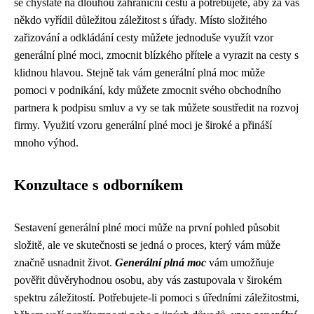
se chystáte na dlouhou zahraniční cestu a potřebujete, aby za vás
někdo vyřídil důležitou záležitost s úřady. Místo složitého
zařizování a odkládání cesty můžete jednoduše využít vzor
generální plné moci, zmocnit blízkého přítele a vyrazit na cesty s
klidnou hlavou. Stejně tak vám generální plná moc může
pomoci v podnikání, kdy můžete zmocnit svého obchodního
partnera k podpisu smluv a vy se tak můžete soustředit na rozvoj
firmy. Využití vzoru generální plné moci je široké a přináší
mnoho výhod.
Konzultace s odborníkem
Sestavení generální plné moci může na první pohled působit
složitě, ale ve skutečnosti se jedná o proces, který vám může
značně usnadnit život.
Generální plná moc
vám umožňuje
pověřit důvěryhodnou osobu, aby vás zastupovala v širokém
spektru záležitostí. Potřebujete-li pomoci s úředními záležitostmi,