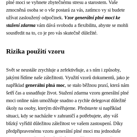
plné moci se vyhnete zbytečnému stresu a starostem. Vaše
zmocněná osoba se o vše postará za vás, zatímco vy si budete
užívat zasloužený odpočinek.
Vzor generální plné moci ke
stažení zdarma
vám dává svobodu a flexibilitu, abyste se mohli
soustředit na to, co je pro vás skutečně důležité.
Rizika použití vzoru
Svět se neustále zrychluje a zefektivňuje, a s ním i způsoby,
jakými řídíme naše záležitosti. Využití vzorů dokumentů, jako je
například
generální plná moc
, se stalo běžnou praxí, která nám
šetří čas a usnadňuje život. Stažení zdarma vzoru generální plné
moci online nám umožňuje snadno a rychle delegovat důležité
úkoly na osoby, kterým důvěřujeme. Představte si například
situaci, kdy se nacházíte v zahraničí a potřebujete, aby váš
blízký vyřídil důležitou záležitost ve vašem zastoupení. Díky
předpřipravenému vzoru generální plné moci mu jednoduše