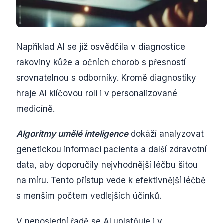
Například AI se již osvědčila v diagnostice
rakoviny kůže a očních chorob s přesností
srovnatelnou s odborníky. Kromě diagnostiky
hraje AI klíčovou roli i v personalizované
medicíně.
Algoritmy umělé inteligence
dokáží analyzovat
genetickou informaci pacienta a další zdravotní
data, aby doporučily nejvhodnější léčbu šitou
na míru. Tento přístup vede k efektivnější léčbě
s menším počtem vedlejších účinků.
V neposlední řadě se AI uplatňuje i v