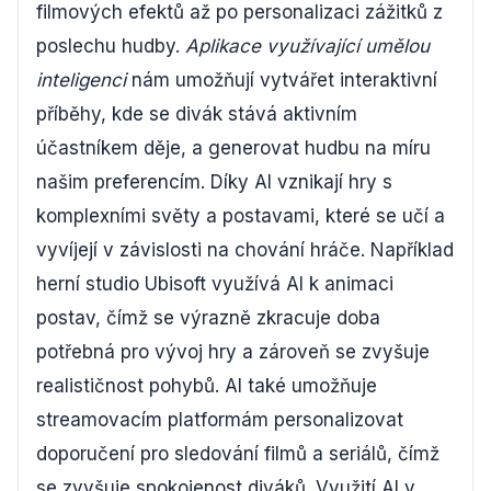
filmových efektů až po personalizaci zážitků z
poslechu hudby.
Aplikace využívající umělou
inteligenci
nám umožňují vytvářet interaktivní
příběhy, kde se divák stává aktivním
účastníkem děje, a generovat hudbu na míru
našim preferencím. Díky AI vznikají hry s
komplexními světy a postavami, které se učí a
vyvíjejí v závislosti na chování hráče. Například
herní studio Ubisoft využívá AI k animaci
postav, čímž se výrazně zkracuje doba
potřebná pro vývoj hry a zároveň se zvyšuje
realističnost pohybů. AI také umožňuje
streamovacím platformám personalizovat
doporučení pro sledování filmů a seriálů, čímž
se zvyšuje spokojenost diváků. Využití AI v