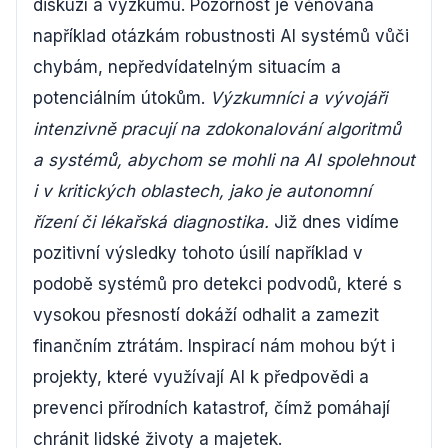
diskuzí a výzkumu. Pozornost je věnována
například otázkám robustnosti AI systémů vůči
chybám, nepředvídatelným situacím a
potenciálním útokům.
Výzkumníci a vývojáři
intenzivně pracují na zdokonalování algoritmů
a systémů, abychom se mohli na AI spolehnout
i v kritických oblastech, jako je autonomní
řízení či lékařská diagnostika.
Již dnes vidíme
pozitivní výsledky tohoto úsilí například v
podobě systémů pro detekci podvodů, které s
vysokou přesností dokáží odhalit a zamezit
finančním ztrátám. Inspirací nám mohou být i
projekty, které využívají AI k předpovědi a
prevenci přírodních katastrof, čímž pomáhají
chránit lidské životy a majetek.