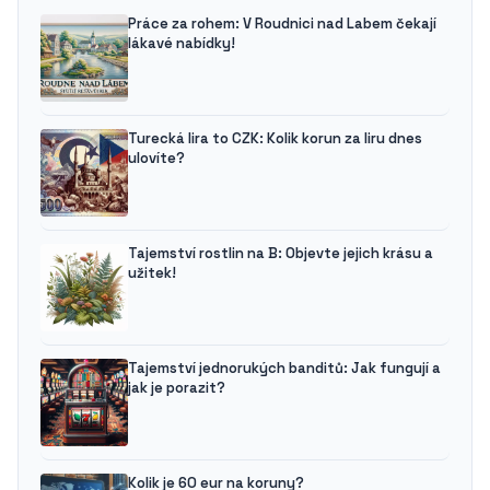
Práce za rohem: V Roudnici nad Labem čekají
lákavé nabídky!
Turecká lira to CZK: Kolik korun za liru dnes
ulovíte?
Tajemství rostlin na B: Objevte jejich krásu a
užitek!
Tajemství jednorukých banditů: Jak fungují a
jak je porazit?
Kolik je 60 eur na koruny?