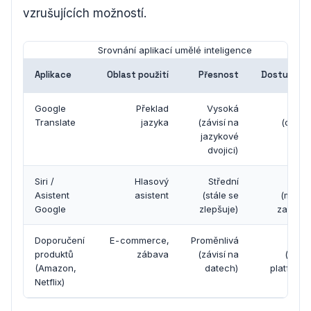
vzrušujících možností.
Srovnání aplikací umělé inteligence
Aplikace
Oblast použití
Přesnost
Dostupnos
Google
Překlad
Vysoká
Širok
Translate
jazyka
(závisí na
(online
jazykové
dvojici)
Siri /
Hlasový
Střední
Širok
Asistent
asistent
(stále se
(mobiln
Google
zlepšuje)
zařízení
Doporučení
E-commerce,
Proměnlivá
Širok
produktů
zábava
(závisí na
(onlin
(Amazon,
datech)
platformy
Netflix)