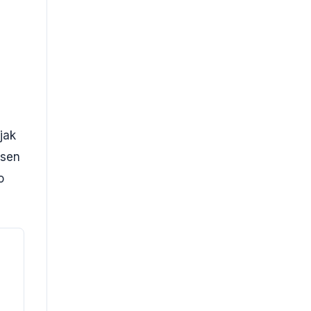
I
jak
 sen
o