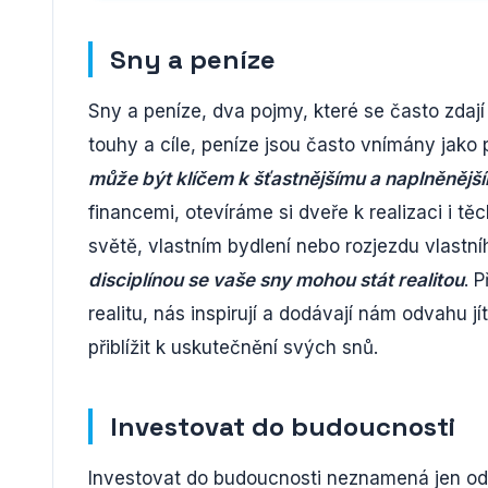
Sny a peníze
Sny a peníze, dva pojmy, které se často zdaj
touhy a cíle, peníze jsou často vnímány jako 
může být klíčem k šťastnějšímu a naplněnější
financemi, otevíráme si dveře k realizaci i tě
světě, vlastním bydlení nebo rozjezdu vlastn
disciplínou se vaše sny mohou stát realitou
. 
realitu, nás inspirují a dodávají nám odvahu j
přiblížit k uskutečnění svých snů.
Investovat do budoucnosti
Investovat do budoucnosti neznamená jen odk