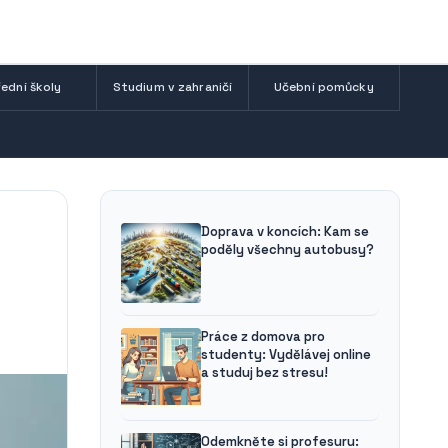
ední školy
Studium v zahraničí
Učební pomůcky
Doprava v koncích: Kam se
poděly všechny autobusy?
Práce z domova pro
studenty: Vydělávej online
a studuj bez stresu!
Odemkněte si profesuru: