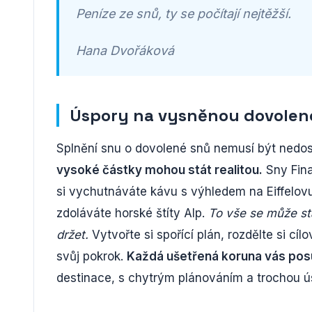
Peníze ze snů, ty se počítají nejtěžší.
Hana Dvořáková
Úspory na vysněnou dovolen
Splnění snu o dovolené snů nemusí být nedos
vysoké částky mohou stát realitou.
Sny Fina
si vychutnáváte kávu s výhledem na Eiffelovu
zdoláváte horské štíty Alp.
To vše se může stá
držet.
Vytvořte si spořící plán, rozdělte si cí
svůj pokrok.
Každá ušetřená koruna vás posu
destinace, s chytrým plánováním a trochou úsi