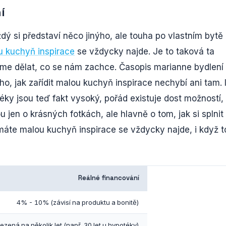
í
ždý si představí něco jinýho, ale touha po vlastním bytě
u kuchyň inspirace
se vždycky najde. Je to taková ta
žeme dělat, co se nám zachce. Časopis marianne bydlení
o, jak zařídit malou kuchyň inspirace nechybí ani tam. 
ky jsou teď fakt vysoký, pořád existuje dost možností, 
 jen o krásných fotkách, ale hlavně o tom, jak si splnit
 máte malou kuchyň inspirace se vždycky najde, i když t
Reálné financování
4% - 10% (závisí na produktu a bonitě)
zená na několik let (např. 30 let u hypotéky)