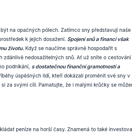
í být na opačných pólech. Zatímco sny představují naše
prostředek k jejich dosažení.
Spojení snů a financí však
mu životu.
Když se naučíme správně hospodařit s
ch zdánlivě nedosažitelných snů. Ať už sníte o cestování
ího podnikání,
s dostatečnou finanční gramotností a
Příběhy úspěšných lidí, kteří dokázali proměnit své sny v
ít si za svými cíli. Pamatujte, že i malými krůčky se můž
ládat peníze na horší časy. Znamená to také investova