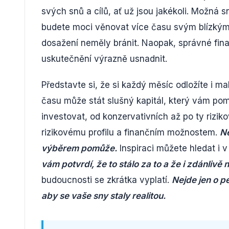
svých snů a cílů, ať už jsou jakékoli. Možná s
budete moci věnovat více času svým blízkým. 
dosažení neměly bránit. Naopak, správné fina
uskutečnění výrazně usnadnit.
Představte si, že si každý měsíc odložíte i m
času může stát slušný kapitál, který vám pom
investovat, od konzervativních až po ty riziko
rizikovému profilu a finančním možnostem.
Ne
výběrem pomůže.
Inspiraci můžete hledat i v p
vám potvrdí, že to stálo za to a že i zdánlivě
budoucnosti se zkrátka vyplatí.
Nejde jen o pe
aby se vaše sny staly realitou.