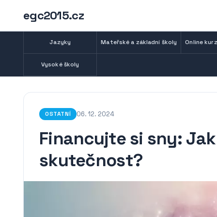
egc2015.cz
Jazyky
Mateřské a základní školy
Online kurz
Vysoké školy
06. 12. 2024
OSTATNÍ
Financujte si sny: Ja
skutečnost?