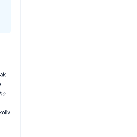
jak
o
 ho
e
koliv