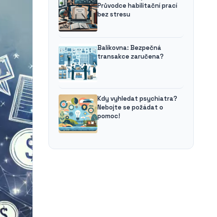
Průvodce habilitační prací
bez stresu
Balíkovna: Bezpečná
transakce zaručena?
Kdy vyhledat psychiatra?
Nebojte se požádat o
pomoc!