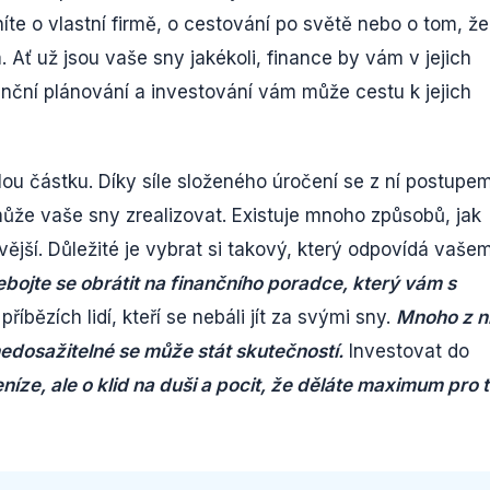
níte o vlastní firmě, o cestování po světě nebo o tom, že
Ať už jsou vaše sny jakékoli, finance by vám v jejich
nční plánování a investování vám může cestu k jejich
alou částku. Díky síle složeného úročení se z ní postupe
ůže vaše sny zrealizovat. Existuje mnoho způsobů, jak
vější. Důležité je vybrat si takový, který odpovídá vaše
bojte se obrátit na finančního poradce, který vám s
říbězích lidí, kteří se nebáli jít za svými sny.
Mnoho z n
 nedosažitelné se může stát skutečností.
Investovat do
níze, ale o klid na duši a pocit, že děláte maximum pro t