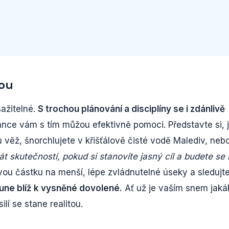
ou
ažitelné.
S trochou plánování a disciplíny se i zdánlivě
nce vám s tím můžou efektivně pomoci. Představte si, 
 věž, šnorchlujete v křišťálově čisté vodě Malediv, neb
t skutečností, pokud si stanovíte jasný cíl a budete se
lovou částku na menší, lépe zvládnutelné úseky a sledujt
ne blíž k vysněné dovolené.
Ať už je vaším snem jaká
lí se stane realitou.