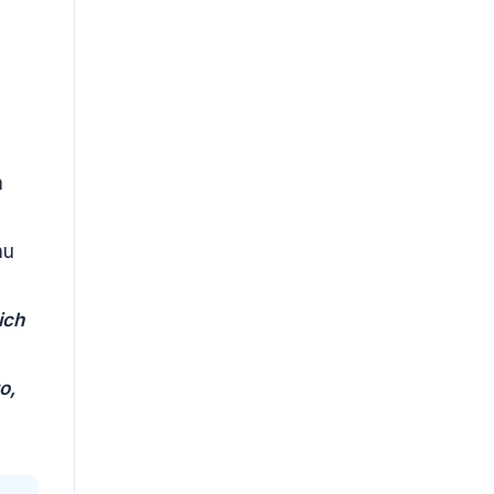
m
mu
ich
o,