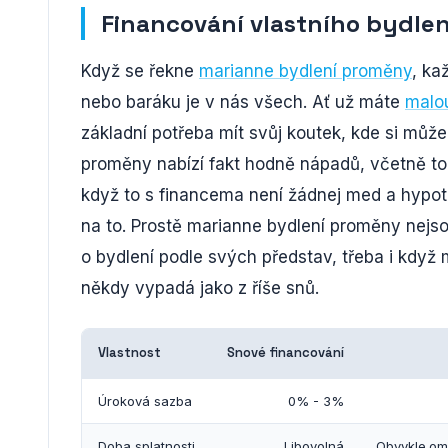
Financování vlastního bydlen
Když se řekne
marianne bydlení proměny
, ka
nebo baráku je v nás všech. Ať už máte
malo
základní potřeba mít svůj koutek, kde si mů
proměny nabízí fakt hodně nápadů, včetně toh
když to s financema není žádnej med a hypoté
na to. Prostě marianne bydlení proměny nejsou
o bydlení podle svých představ, třeba i když
někdy vypadá jako z říše snů.
Vlastnost
Snové financování
Úroková sazba
0% - 3%
Doba splatnosti
Libovolná
Obvykle ome