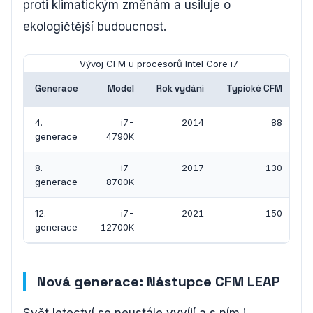
proti klimatickým změnám a usiluje o
ekologičtější budoucnost.
Vývoj CFM u procesorů Intel Core i7
Generace
Model
Rok vydání
Typické CFM
4.
i7-
2014
88
generace
4790K
8.
i7-
2017
130
generace
8700K
12.
i7-
2021
150
generace
12700K
Nová generace: Nástupce CFM LEAP