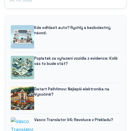
24. 05. 2026
Kde odhlásit auto? Rychlý a bezbolestný
návod.
Poplatek za vyřazení vozidla z evidence: Kolik
vás to bude stát?
Datart Pelhřimov: Nejlepší elektronika na
Vysočině?
Vasco Translator V4: Revoluce v Překladu?