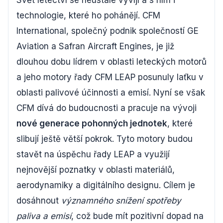
Svět letectví se neustále vyvíjí a s ním i
technologie, které ho pohánějí. CFM
International, společný podnik společností GE
Aviation a Safran Aircraft Engines, je již
dlouhou dobu lídrem v oblasti leteckých motorů
a jeho motory řady CFM LEAP posunuly laťku v
oblasti palivové účinnosti a emisí. Nyní se však
CFM dívá do budoucnosti a pracuje na vývoji
nové generace pohonných jednotek
, které
slibují ještě větší pokrok. Tyto motory budou
stavět na úspěchu řady LEAP a využijí
nejnovější poznatky v oblasti materiálů,
aerodynamiky a digitálního designu. Cílem je
dosáhnout
významného snížení spotřeby
paliva a emisí
, což bude mít pozitivní dopad na