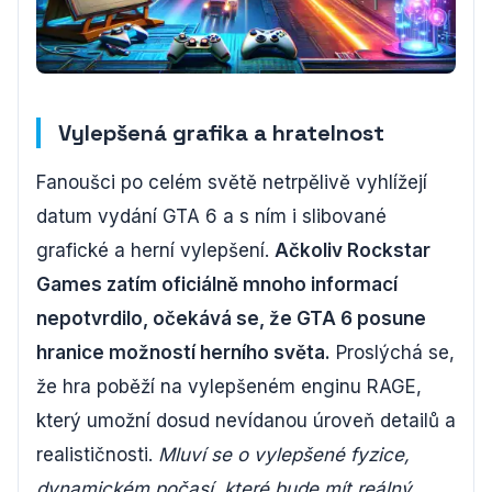
Vylepšená grafika a hratelnost
Fanoušci po celém světě netrpělivě vyhlížejí
datum vydání GTA 6 a s ním i slibované
grafické a herní vylepšení.
Ačkoliv Rockstar
Games zatím oficiálně mnoho informací
nepotvrdilo, očekává se, že GTA 6 posune
hranice možností herního světa.
Proslýchá se,
že hra poběží na vylepšeném enginu RAGE,
který umožní dosud nevídanou úroveň detailů a
realističnosti.
Mluví se o vylepšené fyzice,
dynamickém počasí, které bude mít reálný