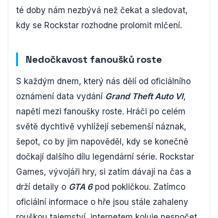
té doby nám nezbývá než čekat a sledovat,
kdy se Rockstar rozhodne prolomit mlčení.
Nedočkavost fanoušků roste
S každým dnem, který nás dělí od oficiálního
oznámení data vydání
Grand Theft Auto VI
,
napětí mezi fanoušky roste. Hráči po celém
světě dychtivě vyhlížejí sebemenší náznak,
šepot, co by jim napověděl, kdy se konečně
dočkají dalšího dílu legendární série. Rockstar
Games, vývojáři hry, si zatím dávají na čas a
drží detaily o
GTA 6
pod pokličkou. Zatímco
oficiální informace o hře jsou stále zahaleny
rouškou tajemství, internetem koluje nespočet