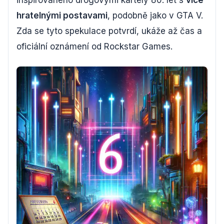
inspirovaného drogovými kartely 80. let s
více
hratelnými postavami
, podobně jako v GTA V.
Zda se tyto spekulace potvrdí, ukáže až čas a
oficiální oznámení od Rockstar Games.