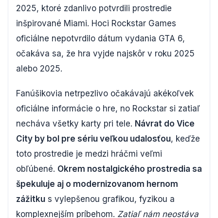
2025, ktoré zdanlivo potvrdili prostredie
inšpirované Miami. Hoci Rockstar Games
oficiálne nepotvrdilo dátum vydania GTA 6,
očakáva sa, že hra vyjde najskôr v roku 2025
alebo 2025.
Fanúšikovia netrpezlivo očakávajú akékoľvek
oficiálne informácie o hre, no Rockstar si zatiaľ
necháva všetky karty pri tele.
Návrat do Vice
City by bol pre sériu veľkou udalosťou
, keďže
toto prostredie je medzi hráčmi veľmi
obľúbené.
Okrem nostalgického prostredia sa
špekuluje aj o modernizovanom hernom
zážitku
s vylepšenou grafikou, fyzikou a
komplexnejším príbehom.
Zatiaľ nám neostáva