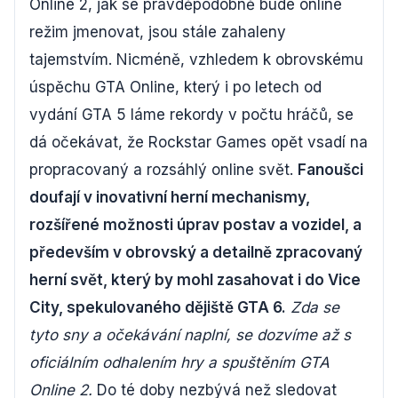
Online 2, jak se pravděpodobně bude online
režim jmenovat, jsou stále zahaleny
tajemstvím. Nicméně, vzhledem k obrovskému
úspěchu GTA Online, který i po letech od
vydání GTA 5 láme rekordy v počtu hráčů, se
dá očekávat, že Rockstar Games opět vsadí na
propracovaný a rozsáhlý online svět.
Fanoušci
doufají v inovativní herní mechanismy,
rozšířené možnosti úprav postav a vozidel, a
především v obrovský a detailně zpracovaný
herní svět, který by mohl zasahovat i do Vice
City, spekulovaného dějiště GTA 6.
Zda se
tyto sny a očekávání naplní, se dozvíme až s
oficiálním odhalením hry a spuštěním GTA
Online 2.
Do té doby nezbývá než sledovat