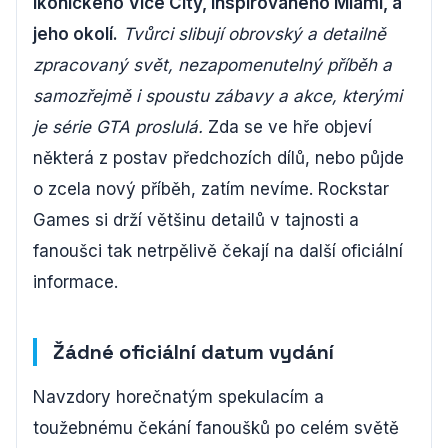
ikonického Vice City, inspirovaného Miami, a
jeho okolí.
Tvůrci slibují obrovský a detailně
zpracovaný svět, nezapomenutelný příběh a
samozřejmě i spoustu zábavy a akce, kterými
je série GTA proslulá.
Zda se ve hře objeví
některá z postav předchozích dílů, nebo půjde
o zcela nový příběh, zatím nevíme. Rockstar
Games si drží většinu detailů v tajnosti a
fanoušci tak netrpělivě čekají na další oficiální
informace.
Žádné oficiální datum vydání
Navzdory horečnatým spekulacím a
toužebnému čekání fanoušků po celém světě