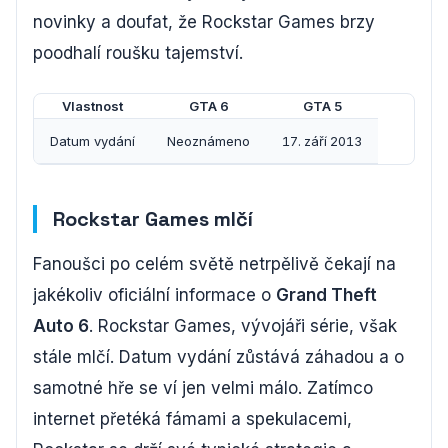
novinky a doufat, že Rockstar Games brzy
poodhalí roušku tajemství.
Vlastnost
GTA 6
GTA 5
Datum vydání
Neoznámeno
17. září 2013
Rockstar Games mlčí
Fanoušci po celém světě netrpělivě čekají na
jakékoliv oficiální informace o
Grand Theft
Auto 6
. Rockstar Games, vývojáři série, však
stále mlčí. Datum vydání zůstává záhadou a o
samotné hře se ví jen velmi málo. Zatímco
internet přetéká fámami a spekulacemi,