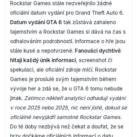
Rockstar Games stále nezveřejnilo žádné
oficiální datum vydání pro Grand Theft Auto 6.
Datum vydání GTA 6
tak zůstává zahaleno
tajemstvím a Rockstar Games si dává na čas s
odhalováním podrobností. Informace o hře jsou
stále kusé a nepotvrzené.
Fanoušci dychtivě
hltají každý únik informací
, screenshot či
spekulaci, ale oficiální zdroje mlčí. Rockstar
Games je proslulé svým tajemstvím během
vývoje her a zdá se, že u GTA 6 tomu nebude
jinak.
Zatímco někteří analytici odhadují vydání
v roce 2025 nebo 2025, nic není jisté, dokud se
oficiálně nevyjádří samotné Rockstar Games.
Do té doby nezbývá než čekat a doufat, že se
brzy dočkáme oficiálních informací o datu