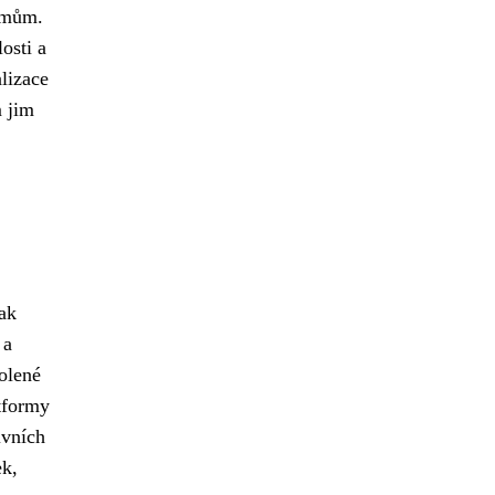
ájmům.
osti a
lizace
m jim
ak
 a
olené
atformy
ivních
ek,