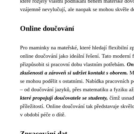
které rozjely vlastní podnikání během mateřské dovol
vzájemně nevylučují, ale naopak se mohou skvěle d
Online doučování
Pro maminky na mateřské, které hledají flexibilní zp
online doučování jako ideální řešení. Tato modern
přizpůsobit si pracovní dobu vlastním potřebám.
Onl
zkušenosti a zároveň si udržet kontakt s oborem.
Mn
se mohou podělit s ostatními. Nabídka pracovních p
– od doučování jazyků, přes matematiku a fyziku až
které propojují doučovatele se studenty,
čímž usnad
příležitostí. Online doučování tak představuje skvělo
v období péče o dítě.
Zpracování dat