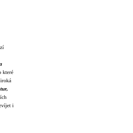
zí
a
 které
široká
tur,
ích
víjet i