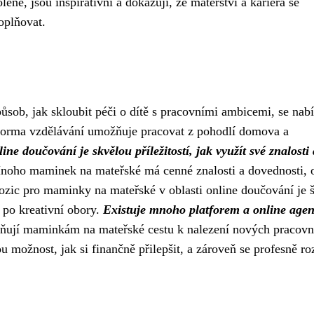
ené, jsou inspirativní a dokazují, že mateřství a kariéra se
oplňovat.
ůsob, jak skloubit péči o dítě s pracovními ambicemi, se nabí
í forma vzdělávání umožňuje pracovat z pohodlí domova a
ine doučování je skvělou příležitostí, jak využít své znalosti 
oho maminek na mateřské má cenné znalosti a dovednosti, o
ozic pro maminky na mateřské v oblasti online doučování je 
 po kreativní obory.
Existuje mnoho platforem a online agen
ňují maminkám na mateřské cestu k nalezení nových pracovn
u možnost, jak si finančně přilepšit, a zároveň se profesně roz