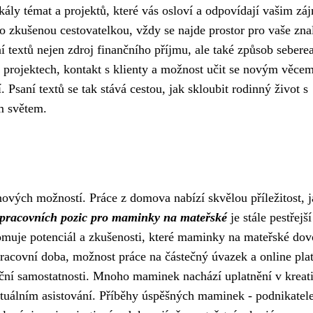
kály témat a projektů, které vás osloví a odpovídají vašim z
 zkušenou cestovatelkou, vždy se najde prostor pro vaše znal
textů nejen zdroj finančního příjmu, ale také způsob seberea
h projektech, kontakt s klienty a možnost učit se novým věce
 Psaní textů se tak stává cestou, jak skloubit rodinný život s
m světem.
ových možností. Práce z domova nabízí skvělou příležitost, j
pracovních pozic pro maminky na mateřské
je stále pestřejší
omuje potenciál a zkušenosti, které maminky na mateřské dov
í pracovní doba, možnost práce na částečný úvazek a online pl
nanční samostatnosti. Mnoho maminek nachází uplatnění v kreat
irtuálním asistování. Příběhy úspěšných maminek - podnikatel