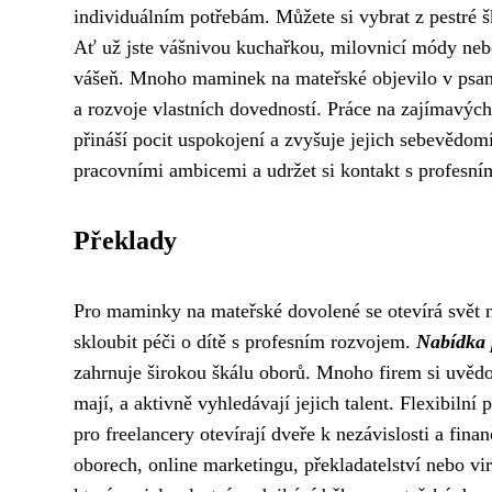
individuálním potřebám. Můžete si vybrat z pestré š
Ať už jste vášnivou kuchařkou, milovnicí módy nebo
vášeň. Mnoho maminek na mateřské objevilo v psaní 
a rozvoje vlastních dovedností. Práce na zajímavýc
přináší pocit uspokojení a zvyšuje jejich sebevědomí.
pracovními ambicemi a udržet si kontakt s profesní
Překlady
Pro maminky na mateřské dovolené se otevírá svět n
skloubit péči o dítě s profesním rozvojem.
Nabídka 
zahrnuje širokou škálu oborů. Mnoho firem si uvěd
mají, a aktivně vyhledávají jejich talent. Flexibiln
pro freelancery otevírají dveře k nezávislosti a fi
oborech, online marketingu, překladatelství nebo v