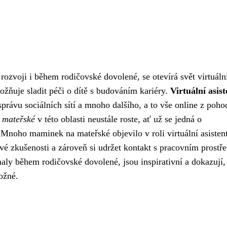
ozvoji i během rodičovské dovolené, se otevírá svět virtuáln
ožňuje sladit péči o dítě s budováním kariéry.
Virtuální asis
správu sociálních sítí a mnoho dalšího, a to vše online z poho
 mateřské
v této oblasti neustále roste, ať už se jedná o
Mnoho maminek na mateřské objevilo v roli virtuální asisten
ové zkušenosti a zároveň si udržet kontakt s pracovním prostř
naly během rodičovské dovolené, jsou inspirativní a dokazují,
ožné.