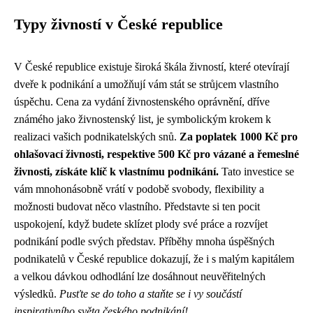
Typy živností v České republice
V České republice existuje široká škála živností, které otevírají
dveře k podnikání a umožňují vám stát se strůjcem vlastního
úspěchu. Cena za vydání živnostenského oprávnění, dříve
známého jako živnostenský list, je symbolickým krokem k
realizaci vašich podnikatelských snů.
Za poplatek 1000 Kč pro
ohlašovací živnosti, respektive 500 Kč pro vázané a řemeslné
živnosti, získáte klíč k vlastnímu podnikání.
Tato investice se
vám mnohonásobně vrátí v podobě svobody, flexibility a
možnosti budovat něco vlastního. Představte si ten pocit
uspokojení, když budete sklízet plody své práce a rozvíjet
podnikání podle svých představ. Příběhy mnoha úspěšných
podnikatelů v České republice dokazují, že i s malým kapitálem
a velkou dávkou odhodlání lze dosáhnout neuvěřitelných
výsledků.
Pusťte se do toho a staňte se i vy součástí
inspirativního světa českého podnikání!