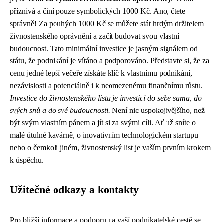
příznivá a činí pouze symbolických 1000 Kč. Ano, čtete
správně! Za pouhých 1000 Kč se můžete stát hrdým držitelem
živnostenského oprávnění a začít budovat svou vlastní
budoucnost. Tato minimální investice je jasným signálem od
státu, že podnikání je vítáno a podporováno. Představte si, že za
cenu jedné lepší večeře získáte klíč k vlastnímu podnikání,
nezávislosti a potenciálně i k neomezenému finančnímu růstu.
Investice do živnostenského listu je investicí do sebe sama, do
svých snů a do své budoucnosti.
Není nic uspokojivějšího, než
být svým vlastním pánem a jít si za svými cíli. Ať už sníte o
malé útulné kavárně, o inovativním technologickém startupu
nebo o čemkoli jiném, živnostenský list je vaším prvním krokem
k úspěchu.
Užitečné odkazy a kontakty
Pro bližší informace a podporu na vaší podnikatelské cestě se