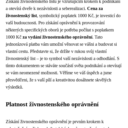
Získání živnostenského listu je vzrušujícím krokem k podnikání
a otevírá dveře k nezávislosti a seberealizaci.
Cena za
živnostenský list
, symbolický poplatek 1000 Kč, je investicí do
vaší budoucnosti. Pro získání oprávnění k provozování
některých specifických oborů je potřeba počítat s poplatkem
1000 Kč
za vydání živnostenského oprávnění
. Tato
jednorázová platba vám umožní věnovat se vášni a budovat si
vlastní cestu. Představte si, že držíte v rukou svůj vlastní
živnostenský list – je to symbol vaší nezávislosti a odhodlání. S
tímto dokumentem se stáváte součástí světa podnikání a otevírají
se vám neomezené možnosti. Věříme ve váš úspěch a jsme
přesvědčeni, že s vaší pílí a kreativitou dosáhnete skvělých
výsledků.
Platnost živnostenského oprávnění
Získání živnostenského oprávnění je prvním krokem k