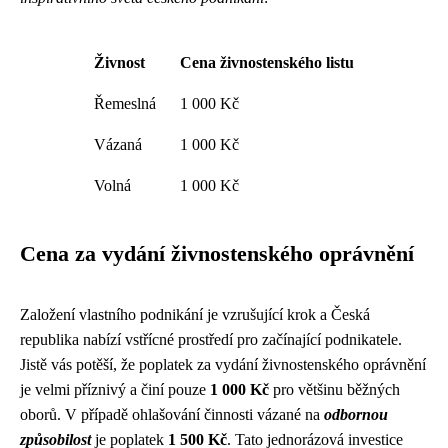
Živnost
Cena živnostenského listu
Řemeslná
1 000 Kč
Vázaná
1 000 Kč
Volná
1 000 Kč
Cena za vydání živnostenského oprávnění
Založení vlastního podnikání je vzrušující krok a Česká
republika nabízí vstřícné prostředí pro začínající podnikatele.
Jistě vás potěší, že poplatek za vydání živnostenského oprávnění
je velmi příznivý a činí pouze
1 000 Kč
pro většinu běžných
oborů. V případě ohlašování činnosti vázané na
odbornou
způsobilost
je poplatek
1 500 Kč
. Tato jednorázová investice