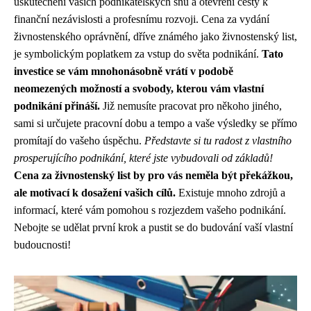
uskutečnění vašich podnikatelských snů a otevření cesty k
finanční nezávislosti a profesnímu rozvoji. Cena za vydání
živnostenského oprávnění, dříve známého jako živnostenský list,
je symbolickým poplatkem za vstup do světa podnikání.
Tato
investice se vám mnohonásobně vrátí v podobě
neomezených možností a svobody, kterou vám vlastní
podnikání přináší.
Již nemusíte pracovat pro někoho jiného,
sami si určujete pracovní dobu a tempo a vaše výsledky se přímo
promítají do vašeho úspěchu.
Představte si tu radost z vlastního
prosperujícího podnikání, které jste vybudovali od základů!
Cena za živnostenský list by pro vás neměla být překážkou,
ale motivací k dosažení vašich cílů.
Existuje mnoho zdrojů a
informací, které vám pomohou s rozjezdem vašeho podnikání.
Nebojte se udělat první krok a pustit se do budování vaší vlastní
budoucnosti!