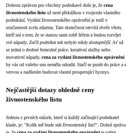
Dobrou zprávou pro všechny podnikavé duše je, že
cena
živnostenského listu
už není překážkou v rozjezdu vlastního
podnikání. Vydání živnostenského oprávnění je totiž v
současnosti zcela zdarma. Tato skutečnost otevírá dveře všem,
kteří sní o tom, že se stanou sami sobě šéfem a budou rozvíjet
své nápady.
Začít podnikat tak nebylo nikdy dostupnější.
Ať už
se jedná o drobné řemeslné práce, kreativní služby nebo
inovativní nápady,
cena za vydání živnostenského oprávnění
by vás od vašeho snu neměla odradit. Stačí se pustit do práce a s
vervou a nadšením budovat vlastní prosperující byznys.
Nejčastější dotazy ohledně ceny
živnostenského listu
Jednou z prvních otázek, které si každý začínající podnikatel
klade, je: "Kolik mě bude stát živnostenský list?". Dobrá zpráva
je, že
cena za vydání živnostenského oprávnění
je velmi