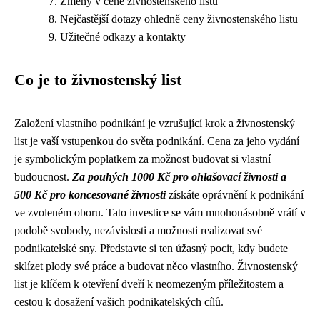
Změny v ceně živnostenského listu
Nejčastější dotazy ohledně ceny živnostenského listu
Užitečné odkazy a kontakty
Co je to živnostenský list
Založení vlastního podnikání je vzrušující krok a živnostenský
list je vaší vstupenkou do světa podnikání. Cena za jeho vydání
je symbolickým poplatkem za možnost budovat si vlastní
budoucnost.
Za pouhých 1000 Kč pro ohlašovací živnosti a
500 Kč pro koncesované živnosti
získáte oprávnění k podnikání
ve zvoleném oboru. Tato investice se vám mnohonásobně vrátí v
podobě svobody, nezávislosti a možnosti realizovat své
podnikatelské sny. Představte si ten úžasný pocit, kdy budete
sklízet plody své práce a budovat něco vlastního. Živnostenský
list je klíčem k otevření dveří k neomezeným příležitostem a
cestou k dosažení vašich podnikatelských cílů.