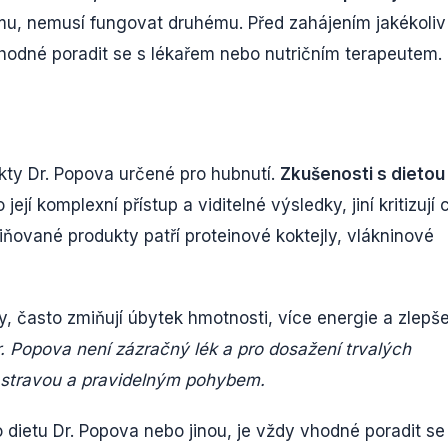
u, nemusí fungovat druhému. Před zahájením jakékoliv
hodné poradit se s lékařem nebo nutričním terapeutem.
kty Dr. Popova určené pro hubnutí.
Zkušenosti s dietou 
ro její komplexní přístup a viditelné výsledky, jiní kritizují
miňované produkty patří proteinové koktejly, vlákninové
ky, často zmiňují úbytek hmotnosti, více energie a zlepš
Dr. Popova není zázračný lék a pro dosažení trvalých
u stravou a pravidelným pohybem.
o dietu Dr. Popova nebo jinou, je vždy vhodné poradit se