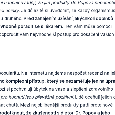
ní naopak uvádějí, že jim produkty Dr. Popova nepomoh
cí účinky.
Je důležité si uvědomit, že každý organismus
t u druhého.
Před zahájením užívání jakýchkoli doplňků
 vhodné poradit se s lékařem.
Ten vám může pomoci
a doporučit vám nejvhodnější postup pro dosažení vašich 
 popularitu. Na internetu najdeme nespočet recenzí na j
eho komplexní přístup, který se nezaměřuje jen na úpr
zí si pochvalují úbytek na váze a zlepšení zdravotního
ro hubnutí jsou převážně pozitivní.
Lidé oceňují jejich 
at chutě. Mezi nejoblíbenější produkty patří proteinové
podotknout, že zkušenosti s dietou Dr. Popov a jeho