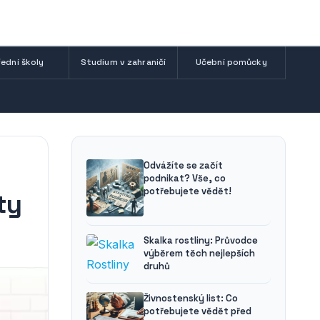
ední školy
Studium v zahraničí
Učební pomůcky
Odvážíte se začít
podnikat? Vše, co
potřebujete vědět!
ty
Skalka rostliny: Průvodce
výběrem těch nejlepších
druhů
Živnostenský list: Co
potřebujete vědět před