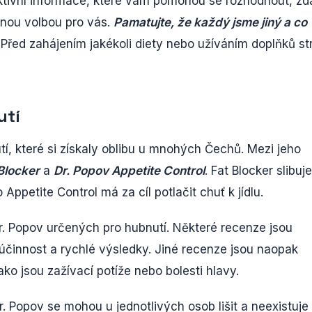
tivní informace, které vám pomohou se rozhodnout, zd
vnou volbou pro vás.
Pamatujte, že každý jsme jiný a co
Před zahájením jakékoli diety nebo užíváním doplňků st
utí
í, které si získaly oblibu u mnohých Čechů. Mezi jeho
Blocker
a
Dr. Popov Appetite Control
. Fat Blocker slibuje
Appetite Control má za cíl potlačit chuť k jídlu.
Dr. Popov určených pro hubnutí. Některé recenze jsou
h účinnost a rychlé výsledky. Jiné recenze jsou naopak
ako jsou zažívací potíže nebo bolesti hlavy.
r. Popov se mohou u jednotlivých osob lišit a neexistuje