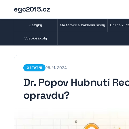
egc2015.cz
Jazyky
Mateřské a základní školy
Online kurz
Vysoké školy
25. 11. 2024
OSTATNÍ
Dr. Popov Hubnutí Re
opravdu?