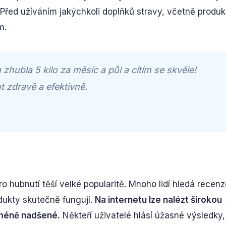
Před užíváním jakýchkoli doplňků stravy, včetně produk
m.
hubla 5 kilo za měsíc a půl a cítím se skvěle!
t zdravě a efektivně.
o hubnutí těší velké popularitě. Mnoho lidí hledá recenz
rodukty skutečně fungují.
Na internetu lze nalézt širokou
y méně nadšené.
Někteří uživatelé hlásí úžasné výsledky,