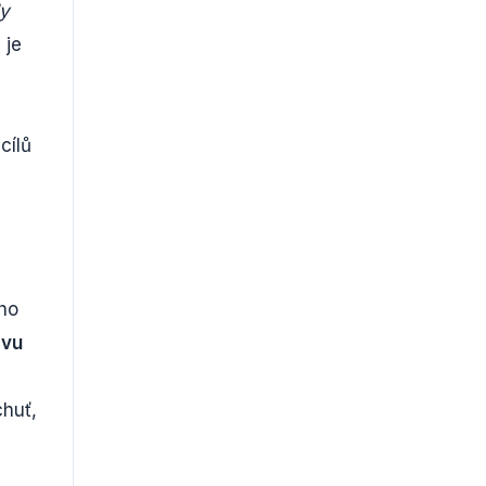
ly
 je
cílů
eho
avu
chuť,