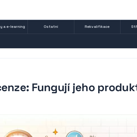
y a e-learning
Ostatní
Rekvalifikace
Stř
cenze: Fungují jeho produk