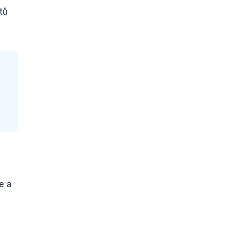
tů
e a