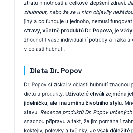
ztrátu hmotnosti a celkové zlepšení zdraví.
Ji
zhubnout, nebo že se u nich objevily nežádou
jiný a co funguje u jednoho, nemusí fungova
stravy, včetně produktů Dr. Popova, je vždy
zhodnotit vaše individuální potřeby a rizika 
v oblasti hubnutí.
Dieta Dr. Popov
Dr. Popov si získal v oblasti hubnutí značnou
dietu a produkty.
Uživatelé chválí zejména j
jídelníčku, ale i na změnu životního stylu.
Mno
stavu.
Recenze produktů Dr. Popov určených p
snadnou přípravu a fakt, že jim pomáhají zahn
koktejly, polévky a tyčinky.
Je však důležité 