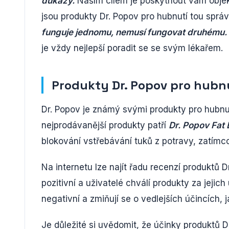
důkazy.
Naším cílem je poskytnout vám objek
jsou produkty Dr. Popov pro hubnutí tou sprá
funguje jednomu, nemusí fungovat druhému.
je vždy nejlepší poradit se se svým lékařem.
Produkty Dr. Popov pro hubn
Dr. Popov je známý svými produkty pro hubnut
nejprodávanější produkty patří
Dr. Popov Fat 
blokování vstřebávání tuků z potravy, zatímco 
Na internetu lze najít řadu recenzí produktů 
pozitivní a uživatelé chválí produkty za jejic
negativní a zmiňují se o vedlejších účincích, j
Je důležité si uvědomit, že účinky produktů D