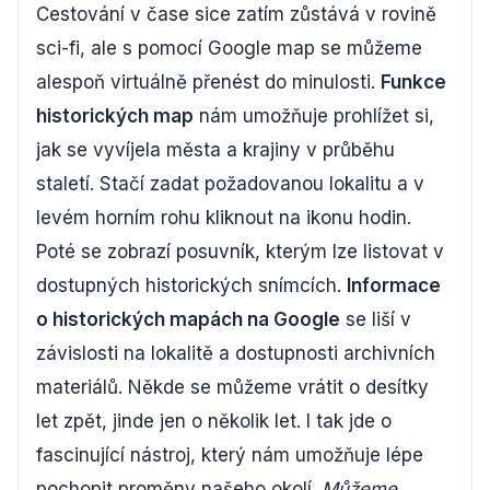
Cestování v čase sice zatím zůstává v rovině
sci-fi, ale s pomocí Google map se můžeme
alespoň virtuálně přenést do minulosti.
Funkce
historických map
nám umožňuje prohlížet si,
jak se vyvíjela města a krajiny v průběhu
staletí. Stačí zadat požadovanou lokalitu a v
levém horním rohu kliknout na ikonu hodin.
Poté se zobrazí posuvník, kterým lze listovat v
dostupných historických snímcích.
Informace
o historických mapách na Google
se liší v
závislosti na lokalitě a dostupnosti archivních
materiálů. Někde se můžeme vrátit o desítky
let zpět, jinde jen o několik let. I tak jde o
fascinující nástroj, který nám umožňuje lépe
pochopit proměny našeho okolí.
Můžeme