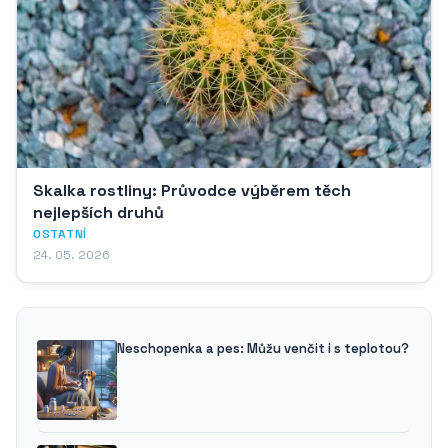
Skalka rostliny: Průvodce výběrem těch
nejlepších druhů
OSTATNÍ
24. 05. 2026
Neschopenka a pes: Můžu venčit i s teplotou?