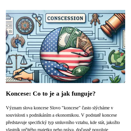
Koncese: Co to je a jak funguje?
Význam slova koncese Slovo "koncese" často slýcháme v
souvislosti s podnikáním a ekonomikou. V podstatě koncese
představuje specifický typ smluvního vztahu, kde stát, jakožto
vlastník určitého majetku nebo práva, dočasně povoluje