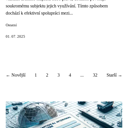
soukromému subjektu jejich využívání. Tímto způsobem
dochází k efektivní spolupráci mezi...
Ostatní
01. 07. 2025
← Novější
1
2
3
4
...
32
Starší →