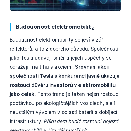
Budoucnost elektromobility
Budoucnost elektromobility se jeví v záři
reflektorů, a to z dobrého důvodu. Společnosti
jako Tesla udávají směr a jejich úspěchy se
odrážejí i na trhu s akciemi.
Srovnání akcií
společnosti Tesla s konkurencí jasně ukazuje
rostoucí důvěru investorů v elektromobilitu
jako celek.
Tento trend je tažen nejen rostoucí
poptávkou po ekologičtějších vozidlech, ale i
neustálým vývojem v oblasti baterií a dobíjecí
infrastruktury.
Příkladem budiž rostoucí dojezd
elektromobilů a čím dál hustší síť