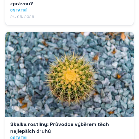
zprávou?
OSTATNÍ
24. 05. 2026
Skalka rostliny: Průvodce výběrem těch
nejlepších druhů
OSTATNÍ