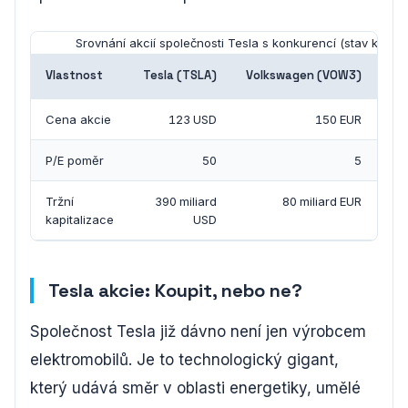
Srovnání akcií společnosti Tesla s konkurencí (stav k 1. 1.
Vlastnost
Tesla (TSLA)
Volkswagen (VOW3)
To
Cena akcie
123 USD
150 EUR
P/E poměr
50
5
Tržní
390 miliard
80 miliard EUR
kapitalizace
USD
Tesla akcie: Koupit, nebo ne?
Společnost Tesla již dávno není jen výrobcem
elektromobilů. Je to technologický gigant,
který udává směr v oblasti energetiky, umělé