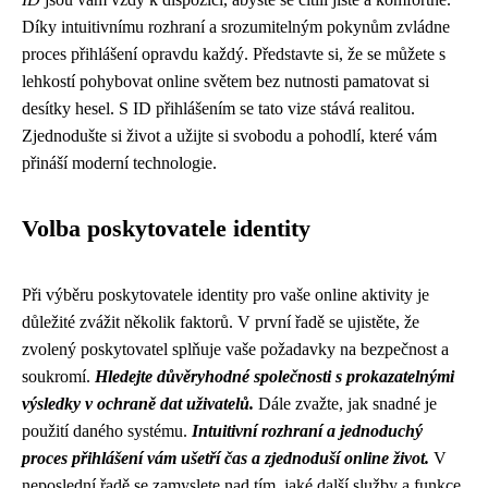
Díky intuitivnímu rozhraní a srozumitelným pokynům zvládne
proces přihlášení opravdu každý. Představte si, že se můžete s
lehkostí pohybovat online světem bez nutnosti pamatovat si
desítky hesel. S ID přihlášením se tato vize stává realitou.
Zjednodušte si život a užijte si svobodu a pohodlí, které vám
přináší moderní technologie.
Volba poskytovatele identity
Při výběru poskytovatele identity pro vaše online aktivity je
důležité zvážit několik faktorů. V první řadě se ujistěte, že
zvolený poskytovatel splňuje vaše požadavky na bezpečnost a
soukromí.
Hledejte důvěryhodné společnosti s prokazatelnými
výsledky v ochraně dat uživatelů.
Dále zvažte, jak snadné je
použití daného systému.
Intuitivní rozhraní a jednoduchý
proces přihlášení vám ušetří čas a zjednoduší online život.
V
neposlední řadě se zamyslete nad tím, jaké další služby a funkce