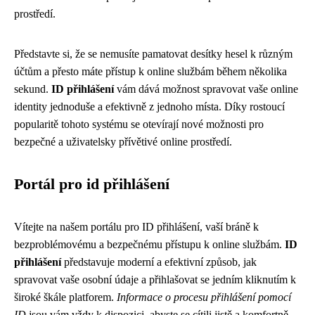
prostředí.
Představte si, že se nemusíte pamatovat desítky hesel k různým
účtům a přesto máte přístup k online službám během několika
sekund.
ID přihlášení
vám dává možnost spravovat vaše online
identity jednoduše a efektivně z jednoho místa. Díky rostoucí
popularitě tohoto systému se otevírají nové možnosti pro
bezpečné a uživatelsky přívětivé online prostředí.
Portál pro id přihlášení
Vítejte na našem portálu pro ID přihlášení, vaší bráně k
bezproblémovému a bezpečnému přístupu k online službám.
ID
přihlášení
představuje moderní a efektivní způsob, jak
spravovat vaše osobní údaje a přihlašovat se jedním kliknutím k
široké škále platforem.
Informace o procesu přihlášení pomocí
ID
jsou vám vždy k dispozici, abyste se cítili jistě a komfortně.