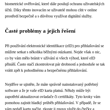
biometrické ověřování, které dále posilují ochranu uživatelských
účtů. Díky těmto inovacím se uživatelé mohou cítit v online
prostředí bezpečně a s důvěrou využívat digitální služby.
Časté problémy a jejich řešení
Při používání elektronické identifikace (eID) pro přihlašování se
můžete setkat s několika běžnými otázkami. Nejde však o nic,
co by vám mělo bránit v užívání si všech výhod, které eID
přináší. Často stačí zkontrolovat pár drobností a jednoduše se tak
vrátit zpět k pohodlnému a bezpečnému přihlašování.
Nejdříve se ujistěte, že máte správně nainstalovaný potřebný
software a že je vaše eID karta platná. Někdy může být
zapotřebí aktualizovat ovladače či certifikáty. Tyto kroky vám
pomohou zajistit hladký průběh přihlašování. V případě, že se
vám nedaří kartu načíst, zkuste ji znovu vložit do čtečky a