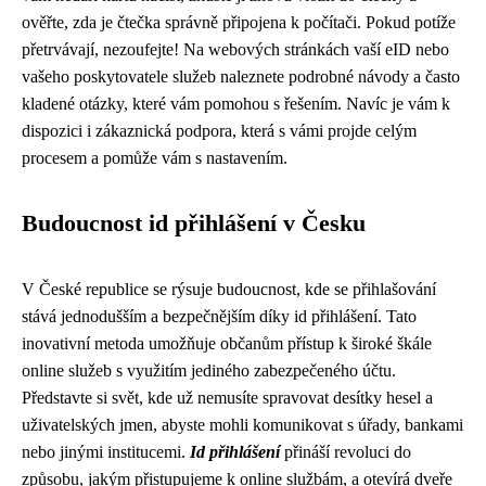
ověřte, zda je čtečka správně připojena k počítači. Pokud potíže
přetrvávají, nezoufejte! Na webových stránkách vaší eID nebo
vašeho poskytovatele služeb naleznete podrobné návody a často
kladené otázky, které vám pomohou s řešením. Navíc je vám k
dispozici i zákaznická podpora, která s vámi projde celým
procesem a pomůže vám s nastavením.
Budoucnost id přihlášení v Česku
V České republice se rýsuje budoucnost, kde se přihlašování
stává jednodušším a bezpečnějším díky id přihlášení. Tato
inovativní metoda umožňuje občanům přístup k široké škále
online služeb s využitím jediného zabezpečeného účtu.
Představte si svět, kde už nemusíte spravovat desítky hesel a
uživatelských jmen, abyste mohli komunikovat s úřady, bankami
nebo jinými institucemi.
Id přihlášení
přináší revoluci do
způsobu, jakým přistupujeme k online službám, a otevírá dveře