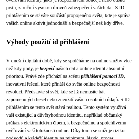
prstu, zaručují vysokou úroveň zabezpečení vašich dat. S ID
přihlášením se stáváte součástí propojeného světa, kde je správa
vašich online aktivit jednodušší a bezpečnější než kdy dříve.
Výhody použití id přihlášení
V dnešní digitální době, kdy se spoléháme na online služby více
než kdy jindy, je
bezpečí
našich dat a online identit absolutní
prioritou. Právě zde přichází na scénu
přihlášení pomocí ID
,
inovativní řešení, které přináší do světa online bezpečnosti
revoluci. Představte si svět, kde se již nemusíte bát
zapomenutých hesel nebo zneužití vašich osobních údajů. S ID
přihlášením se tento svět stává realitou. Tento systém využívá
vaši existující a důvěryhodnou identitu, například občanský
průkaz s elektronickým čipem, k bezpečnému a spolehlivému
ověřování vaší totožnosti online. Díky tomu se snižuje riziko
podvodů a krádeží identity na minimum. Navíc, proces