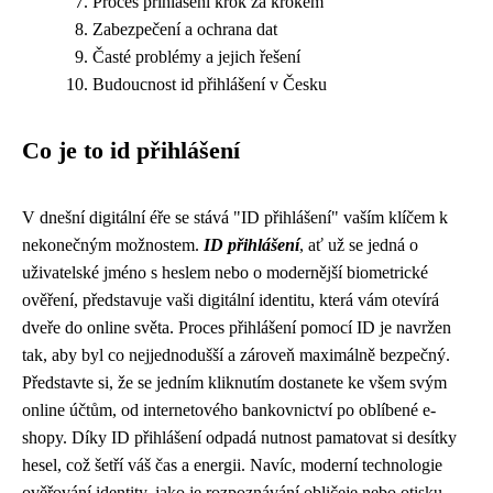
Proces přihlášení krok za krokem
Zabezpečení a ochrana dat
Časté problémy a jejich řešení
Budoucnost id přihlášení v Česku
Co je to id přihlášení
V dnešní digitální éře se stává "ID přihlášení" vaším klíčem k
nekonečným možnostem.
ID přihlášení
, ať už se jedná o
uživatelské jméno s heslem nebo o modernější biometrické
ověření, představuje vaši digitální identitu, která vám otevírá
dveře do online světa. Proces přihlášení pomocí ID je navržen
tak, aby byl co nejjednodušší a zároveň maximálně bezpečný.
Představte si, že se jedním kliknutím dostanete ke všem svým
online účtům, od internetového bankovnictví po oblíbené e-
shopy. Díky ID přihlášení odpadá nutnost pamatovat si desítky
hesel, což šetří váš čas a energii. Navíc, moderní technologie
ověřování identity, jako je rozpoznávání obličeje nebo otisku