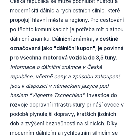
Česká republika se může pochlubit hustou a
moderní sítí dálnic a rychlostních silnic, které
propojují hlavní města a regiony. Pro cestování
po těchto komunikacích je potřeba mít platnou
dálniční známku.
Dálniční známka, v češtině
označovaná jako "dálniční kupon", je povinná
pro všechna motorová vozidla do 3,5 tuny
.
Informace o dálniční známce v České
republice, včetně ceny a způsobu zakoupení,
jsou k dispozici v německém jazyce pod
heslem "Vignette Tschechien"
. Investice do
rozvoje dopravní infrastruktury přináší ovoce v
podobě plynulejší dopravy, kratších jízdních
dob a zvýšení bezpečnosti na silnicích. Díky
moderním dálnicím a rychlostním silnicím se