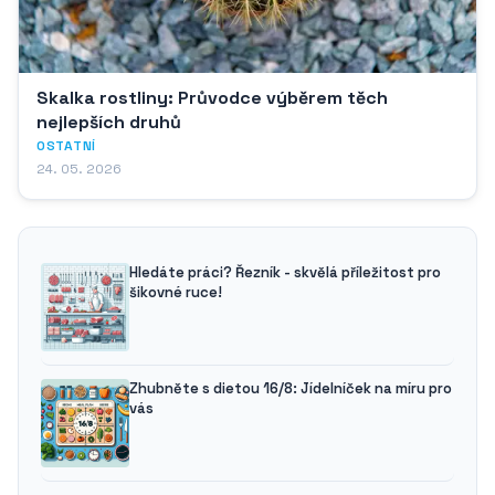
Skalka rostliny: Průvodce výběrem těch
nejlepších druhů
OSTATNÍ
24. 05. 2026
Hledáte práci? Řezník - skvělá příležitost pro
šikovné ruce!
Zhubněte s dietou 16/8: Jídelníček na míru pro
vás