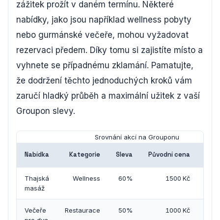
zážitek prožít v daném termínu. Některé
nabídky, jako jsou například wellness pobyty
nebo gurmánské večeře, mohou vyžadovat
rezervaci předem. Díky tomu si zajistíte místo a
vyhnete se případnému zklamání. Pamatujte,
že dodržení těchto jednoduchých kroků vám
zaručí hladký průběh a maximální užitek z vaší
Groupon slevy.
Srovnání akcí na Grouponu
Nabídka
Kategorie
Sleva
Původní cena
Cena
Thajská
Wellness
60%
1500 Kč
masáž
Večeře
Restaurace
50%
1000 Kč