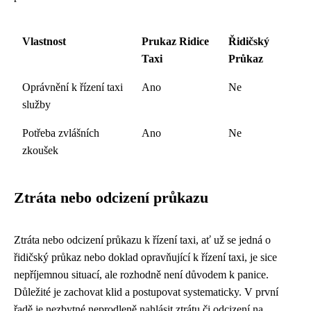
Vlastnost
Prukaz Ridice
Řidičský
Taxi
Průkaz
Oprávnění k řízení taxi
Ano
Ne
služby
Potřeba zvlášních
Ano
Ne
zkoušek
Ztráta nebo odcizení průkazu
Ztráta nebo odcizení průkazu k řízení taxi, ať už se jedná o
řidičský průkaz nebo doklad opravňující k řízení taxi, je sice
nepříjemnou situací, ale rozhodně není důvodem k panice.
Důležité je zachovat klid a postupovat systematicky. V první
řadě je nezbytné neprodleně nahlásit ztrátu či odcizení na