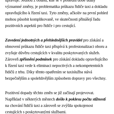
upravuje. Jednou z oblastí, kde se v poslední době udály
významné změny, je problematika průkazu řidiče taxi a dokladu
opravňujícího k řízení taxi. Tyto změny, ačkoliv na první pohled
mohou působit komplikovaně, ve skutečnosti přinášejí řadu
pozitivních aspektů pro řidiče i pro cestující.
Zavedení jednotných a přehlednějších pravidel
pro získání a
obnovení průkazu řidiče taxi přispívá k profesionalizaci oboru a
zvyšuje důvěru cestujících v kvalitu poskytovaných služeb.
Zároveň
zpřísnění podmínek
pro získání dokladu opravňujícího
k řízení taxi vede k eliminaci nepoctivých a nekompetentních
řidičů z trhu. Díky těmto opatřením se taxislužba stává
bezpečnějším a spolehlivějším způsobem dopravy pro všechny.
Pozitivní dopady těchto změn se již začínají projevovat.
Například v některých městech
došlo k poklesu počtu stížností
na chování řidičů taxi a zároveň se zvýšila spokojenost
cestujících s poskytovanými službami.