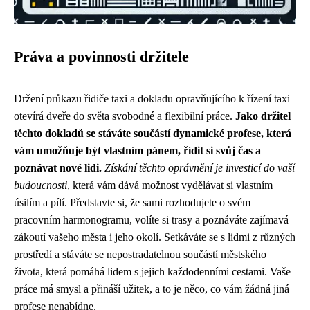
Práva a povinnosti držitele
Držení průkazu řidiče taxi a dokladu opravňujícího k řízení taxi
otevírá dveře do světa svobodné a flexibilní práce.
Jako držitel
těchto dokladů se stáváte součástí dynamické profese, která
vám umožňuje být vlastním pánem, řídit si svůj čas a
poznávat nové lidi.
Získání těchto oprávnění je investicí do vaší
budoucnosti
, která vám dává možnost vydělávat si vlastním
úsilím a pílí. Představte si, že sami rozhodujete o svém
pracovním harmonogramu, volíte si trasy a poznáváte zajímavá
zákoutí vašeho města i jeho okolí. Setkáváte se s lidmi z různých
prostředí a stáváte se nepostradatelnou součástí městského
života, která pomáhá lidem s jejich každodenními cestami. Vaše
práce má smysl a přináší užitek, a to je něco, co vám žádná jiná
profese nenabídne.