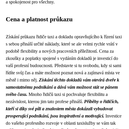
a spokojenost pro všechny.
Cena a platnost průkazu
Získání průkazu řidiče taxi a dokladu opravňujícího k řízení taxi
s sebou přináší určité náklady, které se ale velmi rychle vrátí v
podobě flexibility a nových pracovních příležitostí. Cena za
zkoušky a poplatky spojené s vydáním dokladů je investicí do
vaší profesní budoucnosti. Představte si tu svobodu, kdy si sami
řídíte svůj čas a máte možnost poznat nová a zajímavá místa ve
městě i mimo něj.
Získání těchto dokladů vám otevírá dveře k
samostatnému podnikání a dává vám možnost stát se pánem
svého času.
Mnoho řidičů taxi si pochvaluje flexibilitu a
nezávislost, kterou jim tato profese přináší.
Příběhy o řidičích,
kteří si díky své píli a znalostem města dokázali vybudovat
prosperující podnikání, jsou inspirativní a motivující.
Investice
do vašeho profesního rozvoje v oblasti taxislužby se vám tak