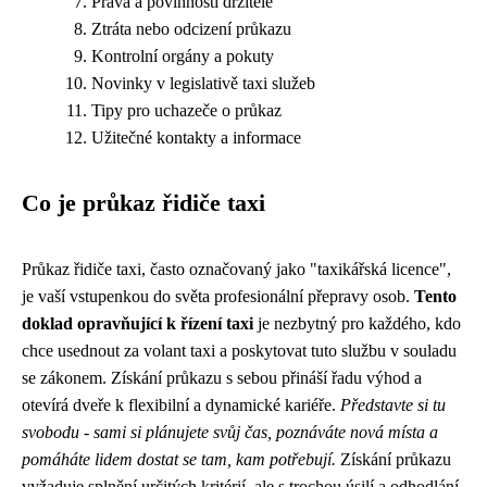
Práva a povinnosti držitele
Ztráta nebo odcizení průkazu
Kontrolní orgány a pokuty
Novinky v legislativě taxi služeb
Tipy pro uchazeče o průkaz
Užitečné kontakty a informace
Co je průkaz řidiče taxi
Průkaz řidiče taxi, často označovaný jako "taxikářská licence",
je vaší vstupenkou do světa profesionální přepravy osob.
Tento
doklad opravňující k řízení taxi
je nezbytný pro každého, kdo
chce usednout za volant taxi a poskytovat tuto službu v souladu
se zákonem. Získání průkazu s sebou přináší řadu výhod a
otevírá dveře k flexibilní a dynamické kariéře.
Představte si tu
svobodu - sami si plánujete svůj čas, poznáváte nová místa a
pomáháte lidem dostat se tam, kam potřebují.
Získání průkazu
vyžaduje splnění určitých kritérií, ale s trochou úsilí a odhodlání