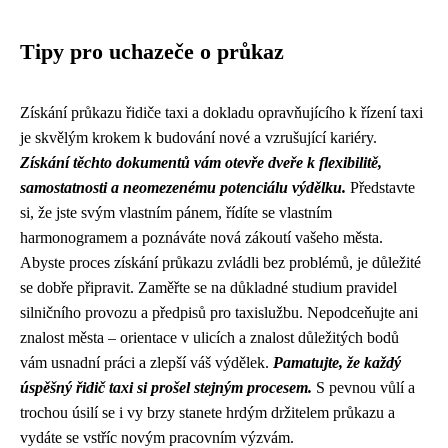
Tipy pro uchazeče o průkaz
Získání průkazu řidiče taxi a dokladu opravňujícího k řízení taxi
je skvělým krokem k budování nové a vzrušující kariéry.
Získání těchto dokumentů vám otevře dveře k flexibilitě,
samostatnosti a neomezenému potenciálu výdělku.
Představte
si, že jste svým vlastním pánem, řídíte se vlastním
harmonogramem a poznáváte nová zákoutí vašeho města.
Abyste proces získání průkazu zvládli bez problémů, je důležité
se dobře připravit. Zaměřte se na důkladné studium pravidel
silničního provozu a předpisů pro taxislužbu. Nepodceňujte ani
znalost města – orientace v ulicích a znalost důležitých bodů
vám usnadní práci a zlepší váš výdělek.
Pamatujte, že každý
úspěšný řidič taxi si prošel stejným procesem.
S pevnou vůlí a
trochou úsilí se i vy brzy stanete hrdým držitelem průkazu a
vydáte se vstříc novým pracovním výzvám.