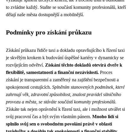
to zvládne každý. Staňte se součástí komunity profesionálů, kteří
dělají naše města dostupnější a mobilnější.
Podmínky pro získání průkazu
Získání průkazu řidiče taxi a dokladu opravňujícího k řízení taxi
je skvělým krokem k budování úspěšné kariéry v dynamicky se
rozvíjejícím odvětví.
Získání těchto dokladů otevírá dveře k
flexibilitě, samostatnosti a finanční nezávislosti.
Proces
získání je transparentní a zaměřený na zajištění bezpečnosti a
spokojenosti cestujících.
Splněním stanovených podmínek, které
zahrnují věk, zdravotní způsobilost, znalost pravidel silničního
provozu a města, se stáváte součástí komunity profesionálů.
Získáte tak nejen oprávnění k řízení taxi, ale i možnost utvářet si
svůj pracovní čas a být svým vlastním pánem.
Mnoho lidí si
splnilo svůj sen o svobodném povolání právě v oblasti
taxislužby a dosáhlo tak spokojenosti a finanční stability.