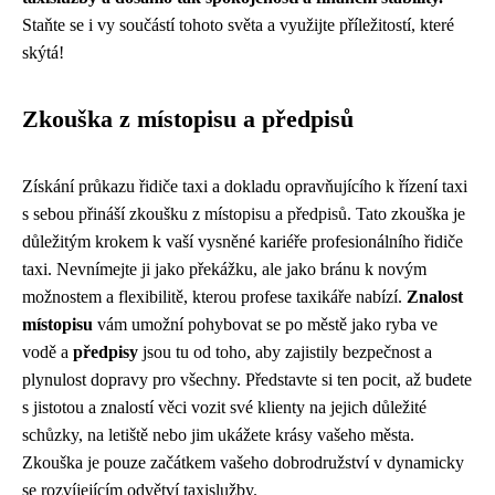
Staňte se i vy součástí tohoto světa a využijte příležitostí, které
skýtá!
Zkouška z místopisu a předpisů
Získání průkazu řidiče taxi a dokladu opravňujícího k řízení taxi
s sebou přináší zkoušku z místopisu a předpisů. Tato zkouška je
důležitým krokem k vaší vysněné kariéře profesionálního řidiče
taxi. Nevnímejte ji jako překážku, ale jako bránu k novým
možnostem a flexibilitě, kterou profese taxikáře nabízí.
Znalost
místopisu
vám umožní pohybovat se po městě jako ryba ve
vodě a
předpisy
jsou tu od toho, aby zajistily bezpečnost a
plynulost dopravy pro všechny. Představte si ten pocit, až budete
s jistotou a znalostí věci vozit své klienty na jejich důležité
schůzky, na letiště nebo jim ukážete krásy vašeho města.
Zkouška je pouze začátkem vašeho dobrodružství v dynamicky
se rozvíjejícím odvětví taxislužby.