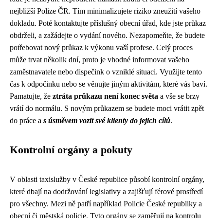
nejbližší Polize ČR. Tím minimalizujete riziko zneužití vašeho
dokladu. Poté kontaktujte příslušný obecní úřad, kde jste průkaz
obdrželi, a zažádejte o vydání nového. Nezapomeňte, že budete
potřebovat nový průkaz k výkonu vaší profese. Celý proces
může trvat několik dní, proto je vhodné informovat vašeho
zaměstnavatele nebo dispečink o vzniklé situaci. Využijte tento
čas k odpočinku nebo se věnujte jiným aktivitám, které vás baví.
Pamatujte, že
ztráta průkazu není konec světa
a vše se brzy
vrátí do normálu. S novým průkazem se budete moci vrátit zpět
do práce a
s úsměvem vozit své klienty do jejich cílů
.
Kontrolní orgány a pokuty
V oblasti taxislužby v České republice působí kontrolní orgány,
které dbají na dodržování legislativy a zajišťují férové prostředí
pro všechny. Mezi ně patří například Policie České republiky a
obecní či městská policie. Tyto orgány se zaměřují na kontrolu