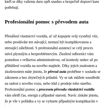
kteří se díky vašemu daru opět snadno a bezpečně dopraví kam
potřebují.
Profesionální pomoc s převodem auta
Přenášení vlastnictví vozidla, ať už kupujete svůj vysněný vůz,
nebo prodáváte ten stávající, nemusí být komplikovanou a
stresující záležitostí. S profesionální asistencí se celý proces
stává plynulým a bezproblémovým. Zkušení odborníci vám
pomohou s veškerou administrativou, od kontroly smluv až po
přihlášení vozidla na nového majitele. Díky jejich znalostem a
zkušenostem máte jistotu, že
převod auta
proběhne v souladu se
zákonem a bez zbytečných průtahů. Vy se tak můžete soustředit
na radost z nového vozu, nebo klid z prodeje toho starého.
Profesionální pomoc s
procesem převodu vlastnictví vozidla
vám ušetří čas, energii a případné starosti. Navíc získáte jistotu,
že je vše v pořádku a vy se vyhnete případným komplikacím v