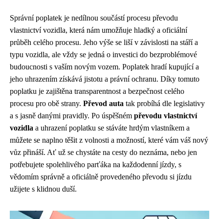
Správní poplatek je nedílnou součástí procesu převodu
vlastnictví vozidla, která nám umožňuje hladký a oficiální
průběh celého procesu. Jeho výše se liší v závislosti na stáří a
typu vozidla, ale vždy se jedná o investici do bezproblémové
budoucnosti s vaším novým vozem. Poplatek hradí kupující a
jeho uhrazením získává jistotu a právní ochranu. Díky tomuto
poplatku je zajištěna transparentnost a bezpečnost celého
procesu pro obě strany.
Převod auta
tak probíhá dle legislativy
a s jasně danými pravidly. Po úspěšném
převodu vlastnictví
vozidla
a uhrazení poplatku se stáváte hrdým vlastníkem a
můžete se naplno těšit z volnosti a možností, které vám váš nový
vůz přináší. Ať už se chystáte na cesty do neznáma, nebo jen
potřebujete spolehlivého parťáka na každodenní jízdy, s
vědomím správně a oficiálně provedeného převodu si jízdu
užijete s klidnou duší.