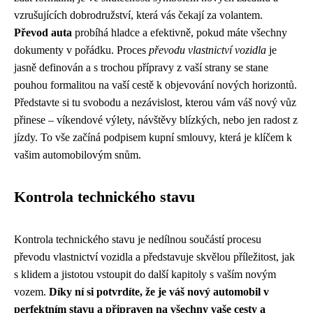
vzrušujících dobrodružství, která vás čekají za volantem.
Převod auta
probíhá hladce a efektivně, pokud máte všechny
dokumenty v pořádku. Proces
převodu vlastnictví vozidla
je
jasně definován a s trochou přípravy z vaší strany se stane
pouhou formalitou na vaší cestě k objevování nových horizontů.
Představte si tu svobodu a nezávislost, kterou vám váš nový vůz
přinese – víkendové výlety, návštěvy blízkých, nebo jen radost z
jízdy. To vše začíná podpisem kupní smlouvy, která je klíčem k
vašim automobilovým snům.
Kontrola technického stavu
Kontrola technického stavu je nedílnou součástí procesu
převodu vlastnictví vozidla a představuje skvělou příležitost, jak
s klidem a jistotou vstoupit do další kapitoly s vaším novým
vozem.
Díky ní si potvrdíte, že je váš nový automobil v
perfektním stavu a připraven na všechny vaše cesty a