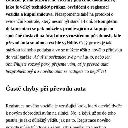
jako je velký technický průkaz, osvědčení o registraci
vozidla a kupní smlouva.
Nezapomeňte také na protokol o
evidenční kontrole, který nesmí být starší 14 dní.
S kompletní
dokumentací se pak můžete s prodávajícím a kupujícím
společně dostavit na úřad obce s rozšířenou působností, kde
převod auta snadno a rychle vyřídíte.
Celý proces je tak
otázkou jednoho podpisu a vy se můžete těšit z nového přírůstku
do vaší garáže.
Ať už si pořizujete své první auto, nebo jen
obměňujete vozový park, přejeme vám, ať je převod auta
bezproblémový a z nového auta se radujete co nejdříve!
Časté chyby při převodu auta
Registrace nového vozidla je vzrušující krok, který otevírá dveře
k novým dobrodružstvím na silnici. No, a když už se do toho
pustíte, je fakt důležitý vědět, jak na to.
Registrace nového
vozidla
může být docela záhul, když nevíte, co všechno