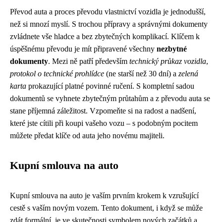
Převod auta a proces převodu vlastnictví vozidla je jednodušší,
než si mnozí myslí. S trochou přípravy a správnými dokumenty
zvládnete vše hladce a bez zbytečných komplikací. Klíčem k
úspěšnému převodu je mít připravené všechny
nezbytné
dokumenty
. Mezi ně patří především
technický průkaz vozidla
,
protokol o technické prohlídce
(ne starší než 30 dní) a
zelená
karta
prokazující platné povinné ručení. S kompletní sadou
dokumentů se vyhnete zbytečným průtahům a z převodu auta se
stane příjemná záležitost. Vzpomeňte si na radost a nadšení,
které jste cítili při koupi vašeho vozu – s podobným pocitem
můžete předat klíče od auta jeho novému majiteli.
Kupní smlouva na auto
Kupní smlouva na auto je vaším prvním krokem k vzrušující
cestě s vaším novým vozem. Tento dokument, i když se může
zdát formální, je ve skutečnosti symbolem nových začátků a