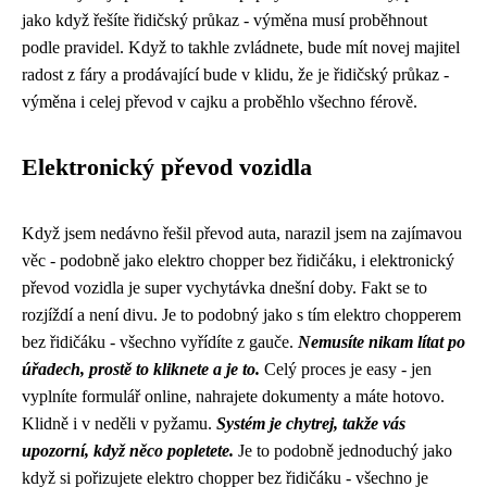
jako když řešíte řidičský průkaz - výměna musí proběhnout
podle pravidel. Když to takhle zvládnete, bude mít novej majitel
radost z fáry a prodávající bude v klidu, že je řidičský průkaz -
výměna i celej převod v cajku a proběhlo všechno férově.
Elektronický převod vozidla
Když jsem nedávno řešil převod auta, narazil jsem na zajímavou
věc - podobně jako
elektro chopper bez řidičáku
, i elektronický
převod vozidla je super vychytávka dnešní doby. Fakt se to
rozjíždí a není divu. Je to podobný jako s tím elektro chopperem
bez řidičáku - všechno vyřídíte z gauče.
Nemusíte nikam lítat po
úřadech, prostě to kliknete a je to.
Celý proces je easy - jen
vyplníte formulář online, nahrajete dokumenty a máte hotovo.
Klidně i v neděli v pyžamu.
Systém je chytrej, takže vás
upozorní, když něco popletete.
Je to podobně jednoduchý jako
když si pořizujete elektro chopper bez řidičáku - všechno je