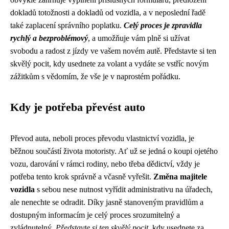
dokladů totožnosti a dokladů od vozidla, a v neposlední řadě
také zaplacení správního poplatku.
Celý proces je zpravidla
rychlý a bezproblémový
, a umožňuje vám plně si užívat
svobodu a radost z jízdy ve vašem novém autě. Představte si ten
skvělý pocit, kdy usednete za volant a vydáte se vstříc novým
zážitkům s vědomím, že vše je v naprostém pořádku.
Kdy je potřeba převést auto
Převod auta, neboli proces převodu vlastnictví vozidla, je
běžnou součástí života motoristy. Ať už se jedná o koupi ojetého
vozu, darování v rámci rodiny, nebo třeba dědictví, vždy je
potřeba tento krok správně a včasně vyřešit.
Změna majitele
vozidla
s sebou nese nutnost vyřídit administrativu na úřadech,
ale nenechte se odradit. Díky jasně stanoveným pravidlům a
dostupným informacím je celý proces srozumitelný a
zvládnutelný.
Představte si ten skvělý pocit
, kdy usednete za