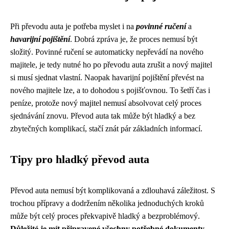
Při převodu auta je potřeba myslet i na
povinné ručení
a
havarijní pojištění
. Dobrá zpráva je, že proces nemusí být
složitý. Povinné ručení se automaticky nepřevádí na nového
majitele, je tedy nutné ho po převodu auta zrušit a nový majitel
si musí sjednat vlastní. Naopak havarijní pojištění převést na
nového majitele lze, a to dohodou s pojišťovnou. To šetří čas i
peníze, protože nový majitel nemusí absolvovat celý proces
sjednávání znovu. Převod auta tak může být hladký a bez
zbytečných komplikací, stačí znát pár základních informací.
Tipy pro hladký převod auta
Převod auta nemusí být komplikovaná a zdlouhavá záležitost. S
trochou přípravy a dodržením několika jednoduchých kroků
může být celý proces překvapivě hladký a bezproblémový.
Důležité je mít připravené všechny potřebné dokumenty,