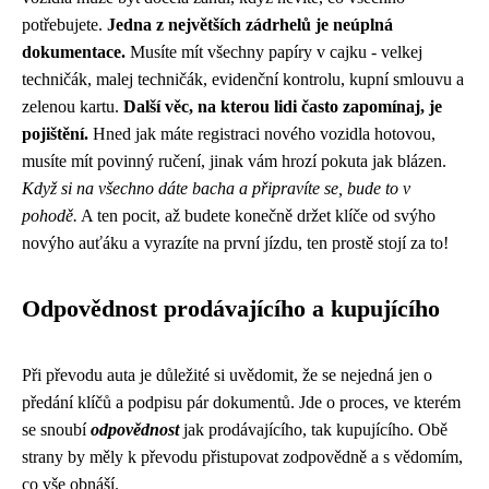
potřebujete.
Jedna z největších zádrhelů je neúplná
dokumentace.
Musíte mít všechny papíry v cajku - velkej
techničák, malej techničák, evidenční kontrolu, kupní smlouvu a
zelenou kartu.
Další věc, na kterou lidi často zapomínaj, je
pojištění.
Hned jak máte registraci nového vozidla hotovou,
musíte mít povinný ručení, jinak vám hrozí pokuta jak blázen.
Když si na všechno dáte bacha a připravíte se, bude to v
pohodě.
A ten pocit, až budete konečně držet klíče od svýho
novýho auťáku a vyrazíte na první jízdu, ten prostě stojí za to!
Odpovědnost prodávajícího a kupujícího
Při převodu auta je důležité si uvědomit, že se nejedná jen o
předání klíčů a podpisu pár dokumentů. Jde o proces, ve kterém
se snoubí
odpovědnost
jak prodávajícího, tak kupujícího. Obě
strany by měly k převodu přistupovat zodpovědně a s vědomím,
co vše obnáší.