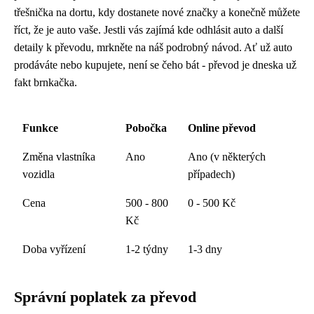
třešnička na dortu, kdy dostanete nové značky a konečně můžete
říct, že je auto vaše. Jestli vás zajímá
kde odhlásit auto
a další
detaily k převodu, mrkněte na náš podrobný návod. Ať už auto
prodáváte nebo kupujete, není se čeho bát - převod je dneska už
fakt brnkačka.
Funkce
Pobočka
Online převod
Změna vlastníka
Ano
Ano (v některých
vozidla
případech)
Cena
500 - 800
0 - 500 Kč
Kč
Doba vyřízení
1-2 týdny
1-3 dny
Správní poplatek za převod