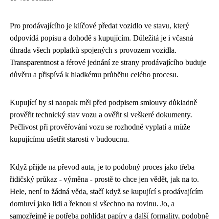
Pro prodávajícího je klíčové předat vozidlo ve stavu, který
odpovídá popisu a dohodě s kupujícím. Důležitá je i včasná
úhrada všech poplatků spojených s provozem vozidla.
Transparentnost a férové jednání ze strany prodávajícího buduje
důvěru a přispívá k hladkému průběhu celého procesu.
Kupující by si naopak měl před podpisem smlouvy důkladně
prověřit technický stav vozu a ověřit si veškeré dokumenty.
Pečlivost při prověřování vozu se rozhodně vyplatí a může
kupujícímu ušetřit starosti v budoucnu.
Když přijde na převod auta, je to podobný proces jako třeba
řidičský průkaz - výměna
- prostě to chce jen vědět, jak na to.
Hele, není to žádná věda, stačí když se kupující s prodávajícím
domluví jako lidi a řeknou si všechno na rovinu. Jo, a
samozřejmě je potřeba pohlídat papíry a další formality, podobně