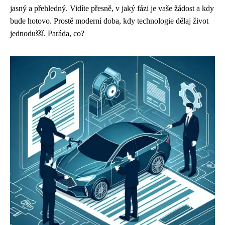
jasný a přehledný. Vidíte přesně, v jaký fázi je vaše žádost a kdy
bude hotovo. Prostě moderní doba, kdy technologie dělaj život
jednodušší. Paráda, co?