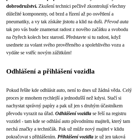
dobrodružství.
Zkušení technici pečlivě zkontrolují všechny
důležité komponenty, od brzd a řízení až po osvětlení a
pneumatiky, a vy tak získáte jistotu a klid na duši.
Převod auta
tak pro vás bude znamenat radost z nového začátku a svobodu
na čtyřech kolech bez starostí. Představte si tu radost, když
usednete za volant svého prověřeného a spolehlivého vozu a
vydáte se vstříc novým zážitkům!
Odhlášení a přihlášení vozidla
Pokud řešíte kde odhlásit auto, není to dnes už žádná věda. Celý
proces je mnohem rychlejší a jednodušší než kdysi. Stačí si
nachystat správný papíry a pak už jen s druhým účastníkem
převodu vyrazit na úřad.
Odhlášení vozidla
se řeší na registru
vozidel - tam kde se odhlásí auto původnímu majiteli, který tam
nechá značky a techničák. Pak už může nový majitel v klidu
pokračovat s přihlášením.
Přihlášení vozidla
je už jen taková