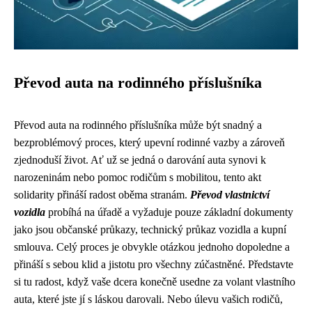
Převod auta na rodinného příslušníka
Převod auta na rodinného příslušníka může být snadný a
bezproblémový proces, který upevní rodinné vazby a zároveň
zjednoduší život. Ať už se jedná o darování auta synovi k
narozeninám nebo pomoc rodičům s mobilitou, tento akt
solidarity přináší radost oběma stranám.
Převod vlastnictví
vozidla
probíhá na úřadě a vyžaduje pouze základní dokumenty
jako jsou občanské průkazy, technický průkaz vozidla a kupní
smlouva. Celý proces je obvykle otázkou jednoho dopoledne a
přináší s sebou klid a jistotu pro všechny zúčastněné. Představte
si tu radost, když vaše dcera konečně usedne za volant vlastního
auta, které jste jí s láskou darovali. Nebo úlevu vašich rodičů,