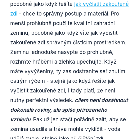
podobné jako když řešíte
jak vyčistit zakouřené
zdi
- chce to správný postup a materiál. Pro
menší prohlubně použijte kvalitní zahradní
zeminu, podobně jako když víte jak vyčistit
zakouřené zdi správným čisticím prostředkem.
Zeminu jednoduše nasypte do prohlubně,
rozhrňte hráběmi a zlehka upěchujte. Když
máte vyvýšeniny, ty zas odstraníte seříznutím
ostrým rýčem - stejně jako když řešíte jak
vyčistit zakouřené zdi, i tady platí, že není
nutný perfektní výsledek.
cílem není dosáhnout
dokonalé roviny, ale spíše přirozeného
vzhledu
. Pak už jen stačí pořádně zalít, aby se
zemina usadila a tráva mohla vyklíčit - voda
udělá svoje, stejně jako při čištění zdí.