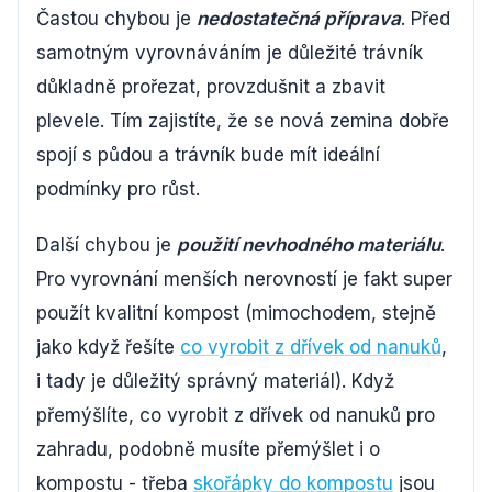
Častou chybou je
nedostatečná příprava
. Před
samotným vyrovnáváním je důležité trávník
důkladně prořezat, provzdušnit a zbavit
plevele. Tím zajistíte, že se nová zemina dobře
spojí s půdou a trávník bude mít ideální
podmínky pro růst.
Další chybou je
použití nevhodného materiálu
.
Pro vyrovnání menších nerovností je fakt super
použít kvalitní kompost (mimochodem, stejně
jako když řešíte
co vyrobit z dřívek od nanuků
,
i tady je důležitý správný materiál). Když
přemýšlíte, co vyrobit z dřívek od nanuků pro
zahradu, podobně musíte přemýšlet i o
kompostu - třeba
skořápky do kompostu
jsou