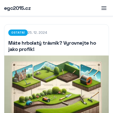
egc2015.cz
25. 12. 2024
OSTATNÍ
Máte hrbolatý trávník? Vyrovnejte ho
jako profík!