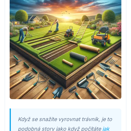
Když se snažíte vyrovnat trávník, je to
podobná story jako když počítáte
jak