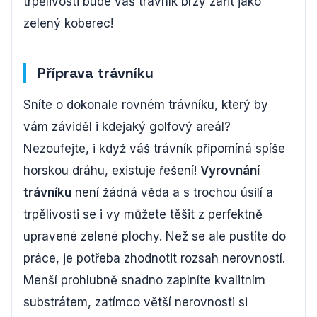
trpělivosti bude váš trávník brzy zářit jako
zelený koberec!
Příprava trávníku
Sníte o dokonale rovném trávníku, který by
vám záviděl i kdejaký golfový areál?
Nezoufejte, i když váš trávník připomíná spíše
horskou dráhu, existuje řešení!
Vyrovnání
trávníku
není žádná věda a s trochou úsilí a
trpělivosti se i vy můžete těšit z perfektně
upravené zelené plochy. Než se ale pustíte do
práce, je potřeba zhodnotit rozsah nerovností.
Menší prohlubně snadno zaplníte kvalitním
substrátem, zatímco větší nerovnosti si