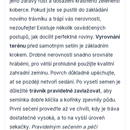
jeho zdravý růst a dosažení krásného zeleného
koberce. Pokud jste se pustili do zakládání
nového trávníku a trápí vás nerovnosti,
nezoufejte! Existuje několik osvědčených
postupů, jak docílit perfektně roviny.
Vyrovnání
terénu
před samotným setím je základním
krokem. Drobné nerovnosti snadno srovnáte
hráběmi, pro větší prohlubně použijte kvalitní
zahradní zeminu. Povrch důkladně upěchujte,
ať se později netvoří sedání. Po vysetí semen je
důležité
trávník pravidelně zavlažovat
, aby
semínka dobře klíčila a kořínky zpevnily půdu.
První sečení proveďte až ve chvíli, kdy je tráva
dostatečně vysoká, a to na vyšší úroveň
sekačky.
Pravidelným sečením a péčí