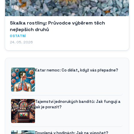
Skalka rostliny: Průvodce výběrem těch
nejlepších druhů
OSTATNÍ
24. 05. 2026
Katar nemoc: Co dělat, když vás přepadne?
Tajemství jednorukých banditů: Jak fungují a
jak je porazit?
Dovolená v hodinách: Jak na výpočet?