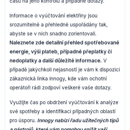
času na jeho kontrolu a případné dotazy.
Informace o vyúčtování elektřiny jsou
srozumitelně a přehledně uspořádány tak,
abyste se v nich snadno zorientovali.
Naleznete zde detailní přehled spotřebované
energie, výši plateb, případné přeplatky či
nedoplatky a další důležité informace.
V
případě jakýchkoli nejasností je vám k dispozici
zákaznická linka innogy, kde vám ochotní
operátoři rádi zodpoví veškeré vaše dotazy.
Využijte čas po obdržení vyúčtování k analýze
své spotřeby a identifikaci případných oblastí
pro úsporu.
Innogy nabízí řadu užitečných tipů
a nástrojů, které vám pomohou snížit vaši