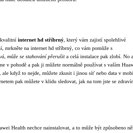
 kvalitní
internet hd stříbrný
, který vám zajistí spolehlivé
ení, mrkněte na
internet hd stříbrný
, co vám pomůže s
vá, může se stahování přerušit
a celá instalace pak zlobí. No 
áhne v pohodě a pak ji můžete normálně používat s vaším Hua
i, ale když to nejde, můžete zkusit i jinou síť nebo data v mobi
rnetem pak můžete v klidu sledovat, jak na tom jste se zdraví
uawei Health nechce nainstalovat, a to může být způsobeno ně