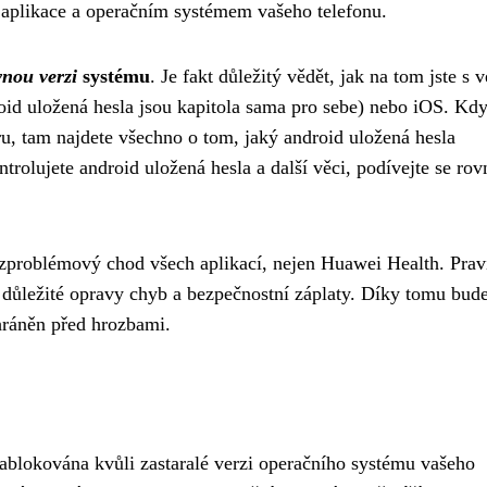
í aplikace a operačním systémem vašeho telefonu.
vnou verzi
systému
. Je fakt důležitý vědět, jak na tom jste s v
oid uložená hesla
jsou kapitola sama pro sebe) nebo iOS. Kdy
ru, tam najdete všechno o tom, jaký android uložená hesla
trolujete android uložená hesla a další věci, podívejte se rov
.
ezproblémový chod všech aplikací, nejen Huawei Health. Prav
i důležité opravy chyb a bezpečnostní záplaty. Díky tomu bud
chráněn před hrozbami.
ablokována kvůli zastaralé verzi operačního systému vašeho