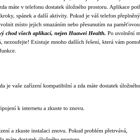
zda máte v telefonu dostatek úložného prostoru. Aplikace pot
 kroky, spánek a další aktivity. Pokud je váš telefon přeplněný
 uvolnit místo jejich smazáním nebo přesunutím na paměťovou
vý chod všech aplikací, nejen Huawei Health.
Po uvolnění m
á, nezoufejte! Existuje mnoho dalších řešení, která vám pom
funkce.
zda je vaše zařízení kompatibilní a zda máte dostatek úložnéh
ipojení k internetu a zkuste to znovu.
řízení a zkuste instalaci znovu. Pokud problém přetrvává,
zda máte dostatek úložného prostoru.