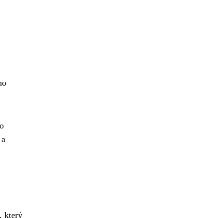
ho
 o
 a
, který