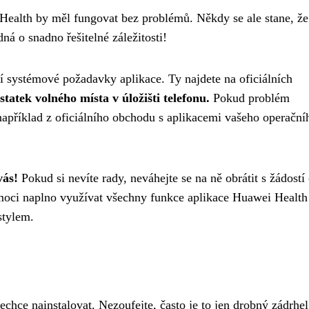
ealth by měl fungovat bez problémů. Někdy se ale stane, že
dná o snadno řešitelné záležitosti!
ní systémové požadavky aplikace. Ty najdete na oficiálních
tatek volného místa v úložišti telefonu.
Pokud problém
 například z oficiálního obchodu s aplikacemi vašeho operační
vás!
Pokud si nevíte rady, neváhejte se na ně obrátit s žádostí
 moci naplno využívat všechny funkce aplikace Huawei Health
stylem.
chce nainstalovat. Nezoufejte, často je to jen drobný zádrhel