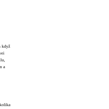
a když
wei
lu,
m a
kolika