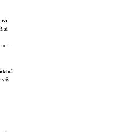
erzí
ž si
nou i
idelná
e váš