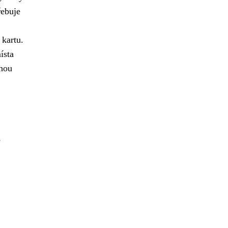
řebuje
 kartu.
ísta
ohou
o