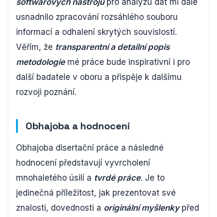
softwarových nástrojů
pro analýzu dat mi dále
usnadnilo zpracování rozsáhlého souboru
informací a odhalení skrytých souvislostí.
Věřím, že
transparentní a detailní popis
metodologie
mé práce bude inspirativní i pro
další badatele v oboru a přispěje k dalšímu
rozvoji poznání.
Obhajoba a hodnocení
Obhajoba disertační práce a následné
hodnocení představují vyvrcholení
mnohaletého úsilí a
tvrdé práce
. Je to
jedinečná příležitost, jak prezentovat své
znalosti, dovednosti a
originální myšlenky
před