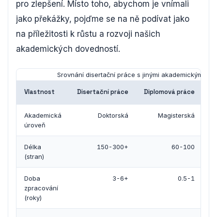
pro zlepšení. Místo toho, abychom je vnímali
jako překážky, pojďme se na ně podívat jako
na příležitosti k růstu a rozvoji našich
akademických dovedností.
Srovnání disertační práce s jinými akademickými pr
Vlastnost
Disertační práce
Diplomová práce
Ba
Akademická
Doktorská
Magisterská
úroveň
Délka
150-300+
60-100
(stran)
Doba
3-6+
0.5-1
zpracování
(roky)