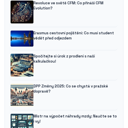
Revoluce ve světě CFM: Co přináší CFM
Evolution?
Erasmus cestovní pojištění: Co musí student
vědět před odjezdem
Spočítejte si úrok z prodlení s naší
kalkulačkou!
DPP Změny 2025: Co se chystá v pražské
dopravě?
Mistr na výpočet náhrady mzdy: Naučte se to
i vy!