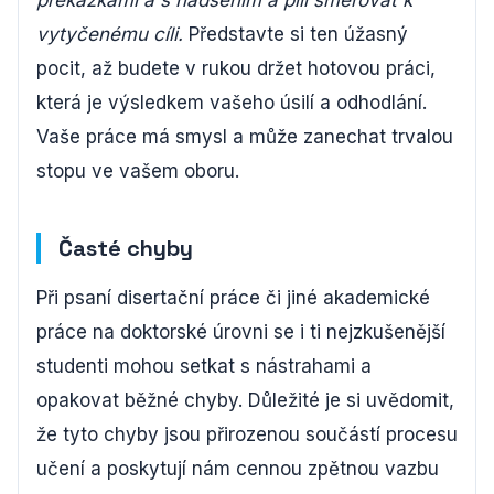
překážkami a s nadšením a pílí směřovat k
vytyčenému cíli.
Představte si ten úžasný
pocit, až budete v rukou držet hotovou práci,
která je výsledkem vašeho úsilí a odhodlání.
Vaše práce má smysl a může zanechat trvalou
stopu ve vašem oboru.
Časté chyby
Při psaní disertační práce či jiné akademické
práce na doktorské úrovni se i ti nejzkušenější
studenti mohou setkat s nástrahami a
opakovat běžné chyby. Důležité je si uvědomit,
že tyto chyby jsou přirozenou součástí procesu
učení a poskytují nám cennou zpětnou vazbu