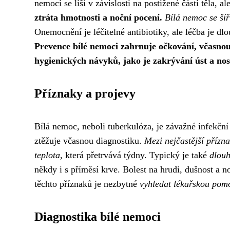
nemoci se liší v závislosti na postižené části těla, al
ztráta hmotnosti a noční pocení.
Bílá nemoc se ší
Onemocnění je léčitelné antibiotiky, ale léčba je d
Prevence bílé nemoci zahrnuje očkování, včasno
hygienických návyků, jako je zakrývání úst a nos
Příznaky a projevy
Bílá nemoc, neboli tuberkulóza, je závažné infekč
ztěžuje včasnou diagnostiku.
Mezi nejčastější přízn
teplota,
která přetrvává týdny. Typický je také
dlouh
někdy i s příměsí krve. Bolest na hrudi, dušnost a 
těchto příznaků je nezbytné
vyhledat lékařskou pom
Diagnostika bílé nemoci