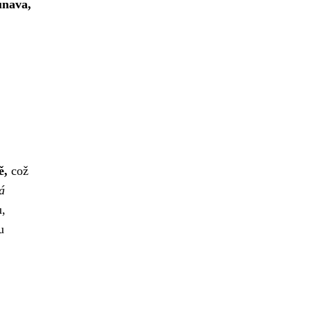
únava,
ě,
což
á
u,
u