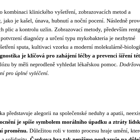
 o kombinaci klinického vyšetření, zobrazovacích metod a
y, jako je kašel, únava, hubnutí a noční pocení. Následně pro
ech plic a kontrolu uzlin. Zobrazovací metody, především rent
ro potvrzení diagnózy a určení typu mykobakteria je nezbytné
šetření sputa, kultivaci vzorku a moderní molekulárně-biolog
nostika je klíčová pro zahájení léčby a prevenci šíření té
ulózu by měli neprodleně vyhledat lékařskou pomoc.
Dodržov
ní pro úplné vyléčení.
 představuje alegorii na společenské neduhy a apatii, neexis
cnění je spíše symbolem morálního úpadku a ztráty lidsk
lní proměnu.
Důležitou roli v tomto procesu hraje umění, kte
 a solidaritu.
Čapkova hra tak nepřímo poukazuje na důlež