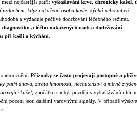
e mezi nejčastější patří:
vykašlávání krve, chronický kašel, 
ří vzduchem, když nakažená osoba kašle, kýchá nebo mluví.
louhodobá a vyžaduje pečlivé dodržování léčebného režimu.
u diagnostiku a léčbu nakažených osob a dodržování
u při kašli a kýchání.
ní onemocnění.
Příznaky se často projevují postupně a plíživ
aky patří únava, ztráta hmotnosti, nechutenství a mírně zvýšen
otrvající kašel,
zpočátku suchý, později s vykašláváním hlen
noční pocení jsou dalšími varovnými signály. V případě výskyt
oc.