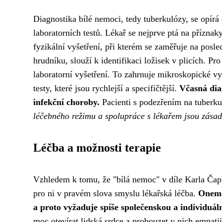
Diagnostika bílé nemoci, tedy tuberkulózy, se opírá
laboratorních testů. Lékař se nejprve ptá na příznak
fyzikální vyšetření, při kterém se zaměřuje na posl
hrudníku, slouží k identifikaci ložisek v plicích. P
laboratorní vyšetření. To zahrnuje mikroskopické vy
testy, které jsou rychlejší a specifičtější.
Včasná diag
infekční choroby.
Pacienti s podezřením na tuberk
léčebného režimu a spolupráce s lékařem jsou zásad
Léčba a možnosti terapie
Vzhledem k tomu, že "bílá nemoc" v díle Karla Čapka
pro ni v pravém slova smyslu lékařská léčba.
Onemo
a proto vyžaduje spíše společenskou a individuá
moc otevírat lidská srdce a probouzet v nich empatii