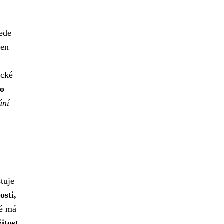
vede
gen
ické
to
ání
tuje
osti,
ré má
itost