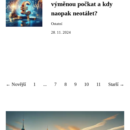
výměnou počkat a kdy
naopak neotálet?
Ostatní
28. 11. 2024
← Novější
1
...
7
8
9
10
11
Starší →