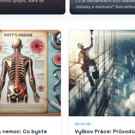
ovního spojení, které se
Co je rekvalifikační kurz obkl
obklady a dlažbami? Rekvalifikač
OSTATNÍ
a nemoc: Co byste
Vyškov Práce: Průvod