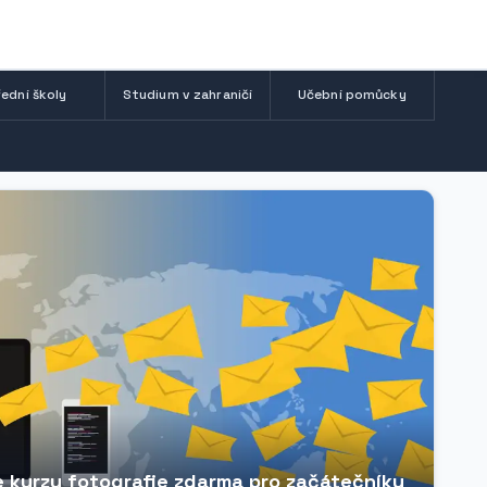
ední školy
Studium v zahraničí
Učební pomůcky
ne kurzy fotografie zdarma pro začátečníky