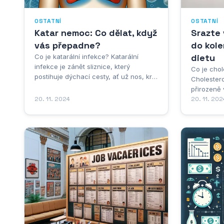
OSTATNÍ
OSTATNÍ
Katar nemoc: Co dělat, když
Srazte 
vás přepadne?
do kole
dietu
Co je katarální infekce? Katarální
infekce je zánět sliznice, který
Co je chol
postihuje dýchací cesty, ať už nos, krk,
Cholestero
nebo dutiny. Katar sám o sobě není
přirozeně 
nemoc, ale příznak. Říkáme tak
20. 11. 2024
hraje důle
20. 11. 202
zvýšené tvorbě hlenu, který je hustší a
funkcích.
může měnit barvu. Tenhle hlen je
cholestero
vlastně obranná reakce těla na viry
cholestero
nebo bakterie. Zánět...
usazování
dochází k j