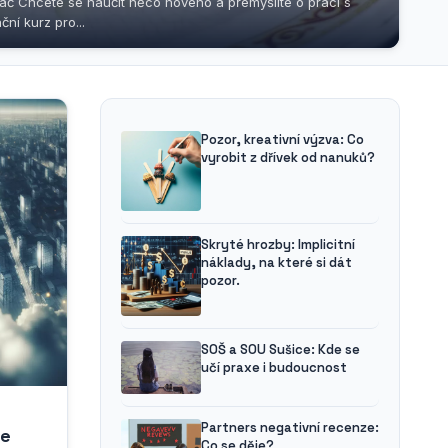
adač Chcete se naučit něco nového a přemýšlíte o práci s
ní kurz pro...
Pozor, kreativní výzva: Co
vyrobit z dřívek od nanuků?
Skryté hrozby: Implicitní
náklady, na které si dát
pozor.
SOŠ a SOU Sušice: Kde se
učí praxe i budoucnost
Partners negativní recenze:
ce
Co se děje?