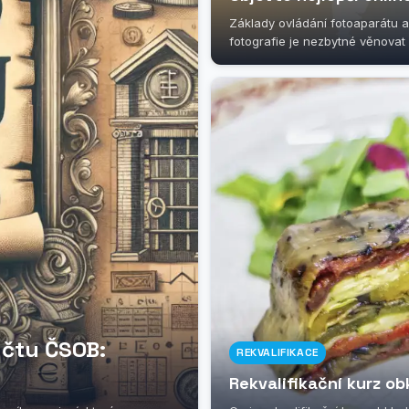
Základy ovládání fotoaparátu a
fotografie je nezbytné věnovat 
účtu ČSOB:
REKVALIFIKACE
Rekvalifikační kurz o