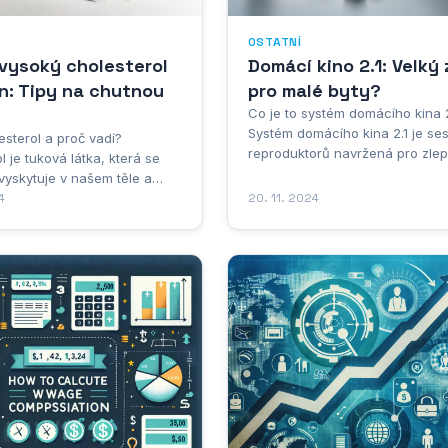
OSTATNÍ
vysoký cholesterol
Domácí kino 2.1: Velký 
n: Tipy na chutnou
pro malé byty?
Co je to systém domácího kina 2
Systém domácího kina 2.1 je se
esterol a proč vadí?
reproduktorů navržená pro zlep
l je tuková látka, která se
zvukového zážitku z televize, fi
vyskytuje v našem těle a
hudby v domácím prostředí. Čísl
žitou roli v mnoha tělesných
4
20. 11. 2024
označuje konfiguraci reprodukt
 Problém nastává, když máme
dva přední reproduktory a jede
lu v krvi příliš mnoho. Vysoký
subwoofer. Přední reproduktory
l může vést k jeho
nazývané "satelity", se...
 na stěnách cév, čímž
ejich zužování a...