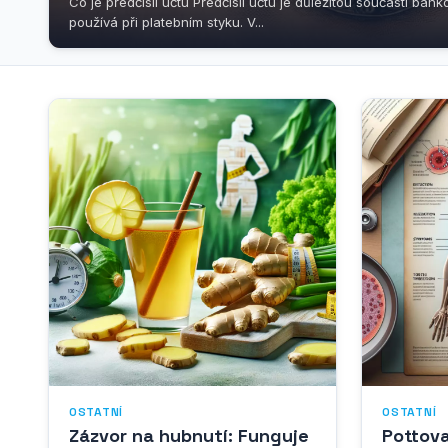
Co je předčíslí účtu Předčíslí účtu je důležitou součástí bank
používá při platebním styku. V...
OSTATNÍ
OSTATNÍ
Zázvor na hubnutí: Funguje
Pottov