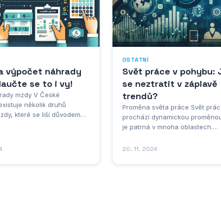
OSTATNÍ
na výpočet náhrady
Svět práce v pohybu: 
aučte se to i vy!
se neztratit v záplavě
trendů?
rady mzdy V České
existuje několik druhů
Proměna světa práce Svět prác
dy, které se liší důvodem
prochází dynamickou proměnou
skytování a také způsobem
je patrná v mnoha oblastech.
ezi nejčastější patří náhrada
Globalizace, technologický pok
ovolenou, svátek, pracovní
demografické změny zásadně ov
4
20. 11. 2024
st a překážky v práci na
podobu pracovního trhu a vytvá
městnavatele. Výpočet
nové výzvy i příležitosti. Autom
y se liší v závislosti na...
a robotizace mění charakter m
profesí a zvyšují poptávku po...