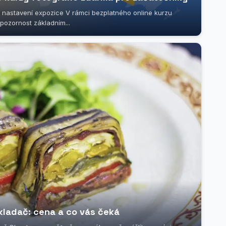
 nastavení expozice V rámci bezplatného online kurzu
pozornost základním...
bkladač: cena a co vás čeká