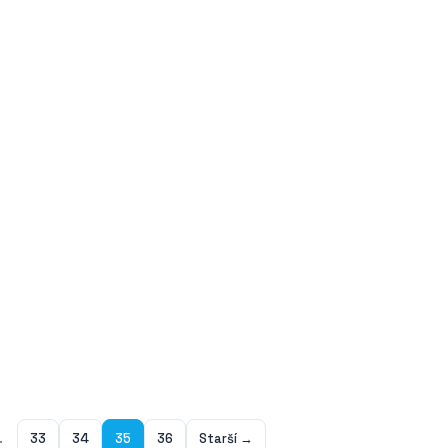
.
33
34
35
36
Starší →