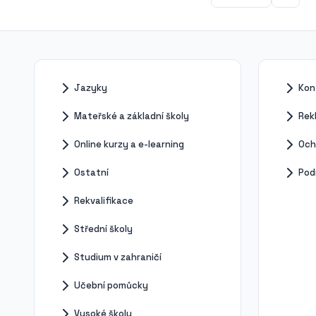
Představte si to jako extrémně...
Jazyky
Kon
Mateřské a základní školy
Rek
Online kurzy a e-learning
Och
Ostatní
Pod
Rekvalifikace
Střední školy
Studium v zahraničí
Učební pomůcky
Vysoké školy