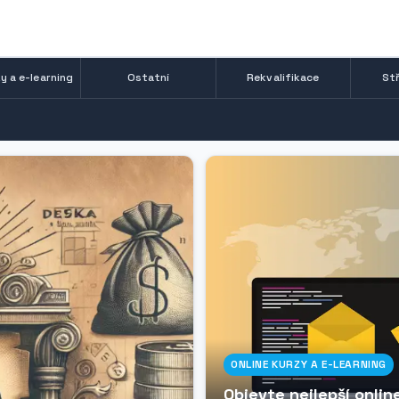
y a e-learning
Ostatní
Rekvalifikace
Stř
ONLINE KURZY A E-LEARNING
Objevte nejlepší onli