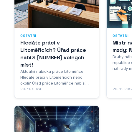
OSTATNÍ
OSTATNÍ
Hledáte práci v
Mistr 
Litoměřicích? Úřad práce
mzdy: N
nabízí [NUMBER] volných
Druhy náh
republice 
míst!
náhrady mz
Aktuální nabídka práce Litoměřice
jejich po
Hledáte práci v Litoměřicích nebo
výpočtu. M
okolí? Úřad práce Litoměřice nabízí
mzdy za d
širokou škálu volných pracovních míst
20. 11. 2024
20. 11. 202
neschopno
v různých oborech. Aktuálně jsou
straně za
nejvíce žádané profese ve výrobě,
náhrady mzd
obchodu a službách. Zaměstnavatelé
v regionu hledají například zkušené
svářeče,...