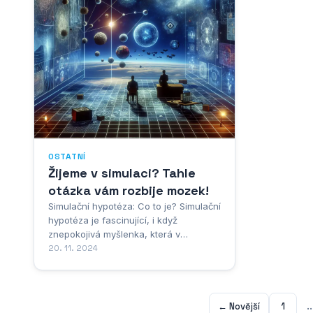
OSTATNÍ
Žijeme v simulaci? Tahle
otázka vám rozbije mozek!
Simulační hypotéza: Co to je? Simulační
hypotéza je fascinující, i když
znepokojivá myšlenka, která v
posledních letech získává na
20. 11. 2024
popularitě. V podstatě naznačuje, že
realita, jak ji známe, je ve skutečnosti
sofistikovaná počítačová simulace,
kterou vytvořila vyspělejší civilizace.
← Novější
1
..