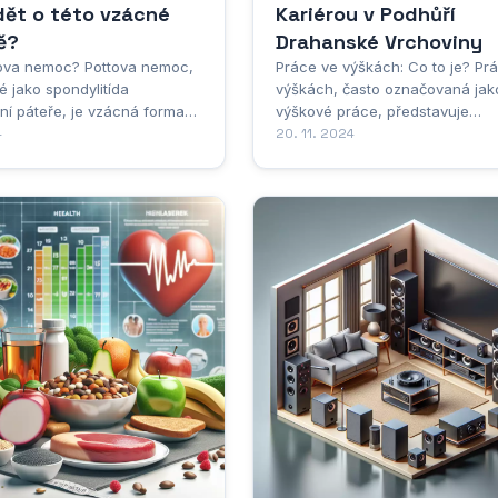
dět o této vzácné
Kariérou v Podhůří
ě?
Drahanské Vrchoviny
tova nemoc? Pottova nemoc,
Práce ve výškách: Co to je? Pr
 jako spondylitída
výškách, často označovaná jak
ní páteře, je vzácná forma
výškové práce, představuje
 Vzniká, když se
4
specifickou kategorii pracovníc
20. 11. 2024
Mycobacterium tuberculosis,
činností, které se odehrávají v
i zodpovědná za tuberkulózu
prostředí, kde hrozí pád z výšky
práce, které se provádějí v míst
í postihuje především
odkud by mohlo dojít k pádu os
e může se rozšířit...
volného prostoru o hloubce větší