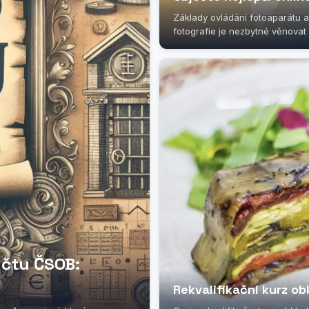
Základy ovládání fotoaparátu a
fotografie je nezbytné věnovat 
účtu ČSOB:
Rekvalifikační kurz o