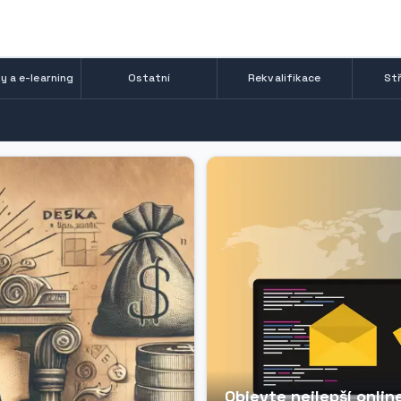
y a e-learning
Ostatní
Rekvalifikace
Stř
Objevte nejlepší onli