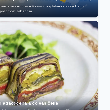
 nastavení expozice V rámci bezplatného online kurzu
pozornost základním...
bkladač: cena a co vás čeká