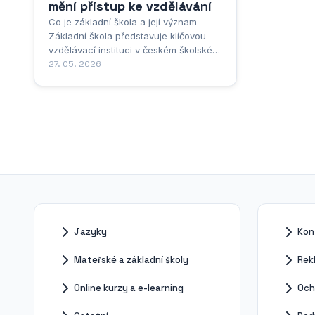
mění přístup ke vzdělávání
Co je základní škola a její význam
Základní škola představuje klíčovou
vzdělávací instituci v českém školském
systému, která vytváří pevné základy
27. 05. 2026
pro budoucí vzdělávací a profesní
dráhu každého dítěte. Jedná se o
povinnou formu vzdělávání, kterou
musí absolvovat všechny děti v České
republice, a to...
Jazyky
Kon
Mateřské a základní školy
Rek
Online kurzy a e-learning
Och