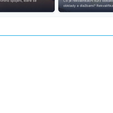
ovního spojení, které se
Co je rekvalifikační kurz obkl
obklady a dlažbami? Rekvalifikač