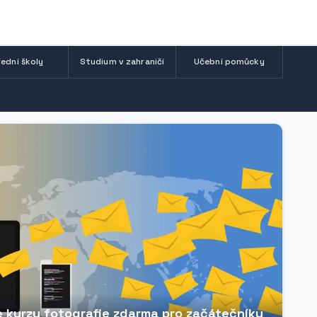
ední školy
Studium v zahraničí
Učební pomůcky
ne kurzy fotografie zdarma pro začátečníky