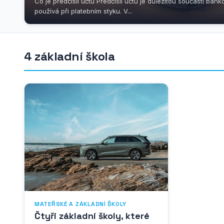
Co je předčíslí účtu Předčíslí účtu je důležitou součástí bank
používá při platebním styku. V...
4 základní škola
MATEŘSKÉ A ZÁKLADNÍ ŠKOLY
Čtyři základní školy, které