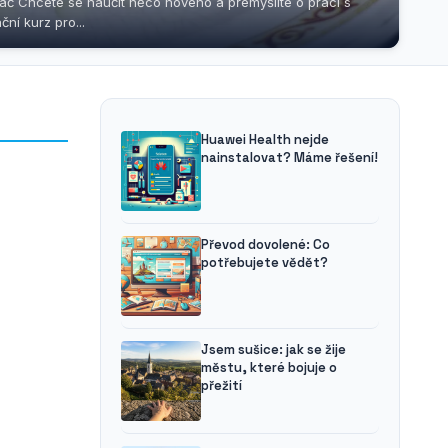
adač Chcete se naučit něco nového a přemýšlíte o práci s
ní kurz pro...
Huawei Health nejde
nainstalovat? Máme řešení!
Převod dovolené: Co
potřebujete vědět?
Jsem sušice: jak se žije
městu, které bojuje o
přežití