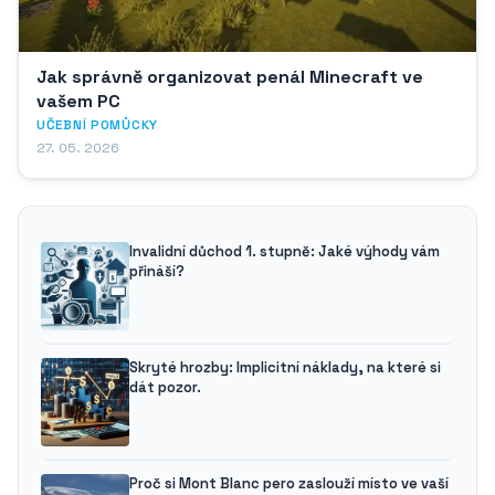
Jak správně organizovat penál Minecraft ve
vašem PC
UČEBNÍ POMŮCKY
27. 05. 2026
Invalidní důchod 1. stupně: Jaké výhody vám
přináší?
Skryté hrozby: Implicitní náklady, na které si
dát pozor.
Proč si Mont Blanc pero zaslouží místo ve vaší