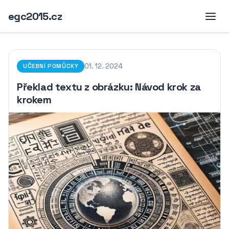
egc2015.cz
01. 12. 2024
UČEBNÍ POMŮCKY
Překlad textu z obrázku: Návod krok za
krokem