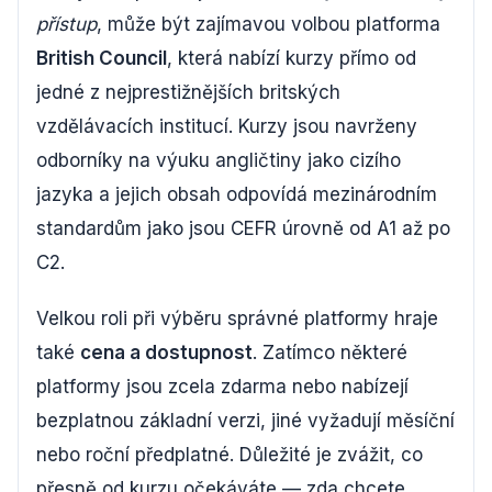
přístup
, může být zajímavou volbou platforma
British Council
, která nabízí kurzy přímo od
jedné z nejprestižnějších britských
vzdělávacích institucí. Kurzy jsou navrženy
odborníky na výuku angličtiny jako cizího
jazyka a jejich obsah odpovídá mezinárodním
standardům jako jsou CEFR úrovně od A1 až po
C2.
Velkou roli při výběru správné platformy hraje
také
cena a dostupnost
. Zatímco některé
platformy jsou zcela zdarma nebo nabízejí
bezplatnou základní verzi, jiné vyžadují měsíční
nebo roční předplatné. Důležité je zvážit, co
přesně od kurzu očekáváte — zda chcete