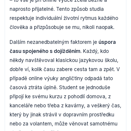
– to vše je při online výuce zcela běžné a
naprosto přijatelné. Tento způsob studia
respektuje individuální životní rytmus každého
člověka a přizpůsobuje se mu, nikoli naopak.
Dalším nezanedbatelným faktorem je
úspora
času spojeného s dojížděním
. Každý, kdo
někdy navštěvoval klasickou jazykovou školu,
dobře ví, kolik času zabere cesta tam a zpět. V
případě online výuky angličtiny odpadá tato
časová ztráta úplně. Student se jednoduše
připojí ke svému kurzu z pohodlí domova, z
kanceláře nebo třeba z kavárny, a veškerý čas,
který by jinak strávil v dopravním prostředku
nebo za volantem, může věnovat samotnému