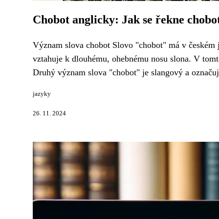
Chobot anglicky: Jak se řekne chobot
Význam slova chobot Slovo "chobot" má v českém j
vztahuje k dlouhému, ohebnému nosu slona. V tomto
Druhý význam slova "chobot" je slangový a označuje
jazyky
26. 11. 2024