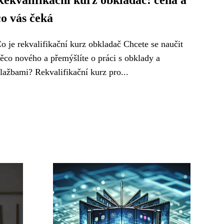
Rekvalifikační kurz obkladač: cena a
co vás čeká
o je rekvalifikační kurz obkladač Chcete se naučit
ěco nového a přemýšlíte o práci s obklady a
lažbami? Rekvalifikační kurz pro...