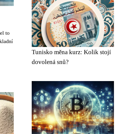
el to
kladní
Tunisko měna kurz: Kolik stojí
dovolená snů?