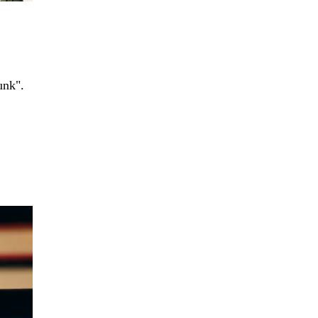
unk".