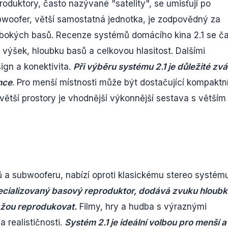
produktory, často nazývané "satelity", se umisťují po
ubwoofer, větší samostatná jednotka, je zodpovědný za
ubokých basů. Recenze systémů domácího kina 2.1 se č
 výšek, hloubku basů a celkovou hlasitost. Dalšími
ign a konektivita.
Při výběru systému 2.1 je důležité zvá
nce
. Pro menší místnosti může být dostačující kompaktn
tší prostory je vhodnější výkonnější sestava s větším
rů a subwooferu, nabízí oproti klasickému stereo systém
cializovaný basový reproduktor, dodává zvuku hloubk
ážou reprodukovat.
Filmy, hry a hudba s výraznými
a realističnosti.
Systém 2.1 je ideální volbou pro menší a