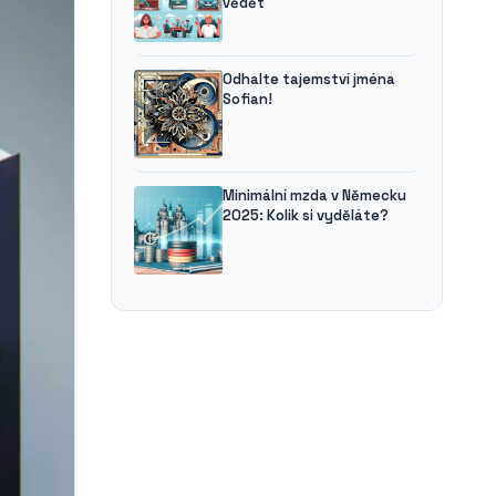
vědět
Odhalte tajemství jména
Sofian!
Minimální mzda v Německu
2025: Kolik si vyděláte?