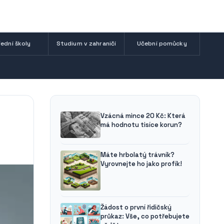
ední školy
Studium v zahraničí
Učební pomůcky
Vzácná mince 20 Kč: Která
má hodnotu tisíce korun?
Máte hrbolatý trávník?
Vyrovnejte ho jako profík!
Žádost o první řidičský
průkaz: Vše, co potřebujete