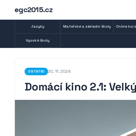
egc2015.cz
Jazyky
Mateřské a základní školy
Online kurz
Vysoké školy
20. 11. 2024
OSTATNÍ
Domácí kino 2.1: Velk