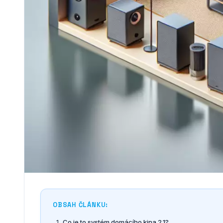
OBSAH ČLÁNKU:
Co je to systém domácího kina 2.1?