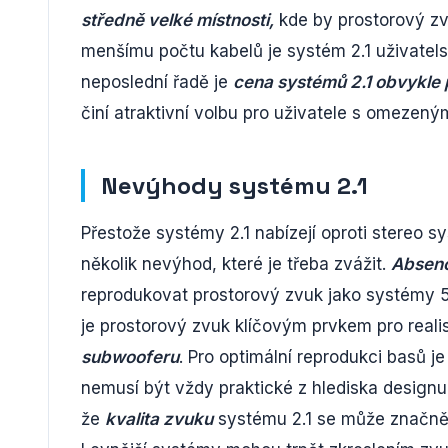
středně velké místnosti,
kde by prostorový zvu
menšímu počtu kabelů je systém 2.1 uživatelsk
neposlední řadě je
cena systémů 2.1 obvykle p
činí atraktivní volbu pro uživatele s omezen
Nevýhody systému 2.1
Přestože systémy 2.1 nabízejí oproti stereo s
několik nevýhod, které je třeba zvážit.
Absenc
reprodukovat prostorový zvuk jako systémy 5.1
je prostorový zvuk klíčovým prvkem pro reali
subwooferu
. Pro optimální reprodukci basů j
nemusí být vždy praktické z hlediska designu 
že
kvalita zvuku
systému 2.1 se může značně l