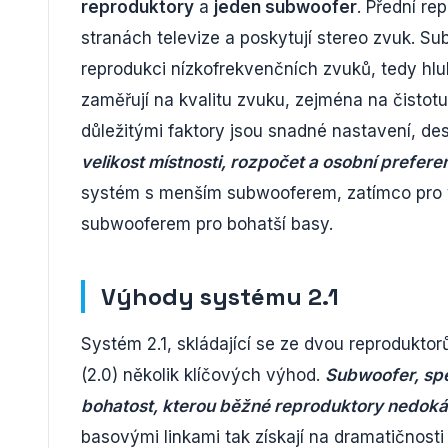
reproduktory
a
jeden subwoofer
. Přední re
stranách televize a poskytují stereo zvuk. S
reprodukci nízkofrekvenčních zvuků, tedy hl
zaměřují na kvalitu zvuku, zejména na čistotu
důležitými faktory jsou snadné nastavení, des
velikost místnosti, rozpočet a osobní prefere
systém s menším subwooferem, zatímco pro vě
subwooferem pro bohatší basy.
Výhody systému 2.1
Systém 2.1, skládající se ze dvou reprodukto
(2.0) několik klíčových výhod.
Subwoofer, spe
bohatost, kterou běžné reproduktory nedok
basovými linkami tak získají na dramatičnosti 