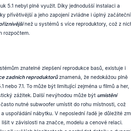
k 5.1 nebyl plně využit. Díky jednodušší instalaci a
y přívětivější a jeho zapojení zvládne i úplný začáteční
říznivější
než u systémů s více reproduktory, což z nic
ým rozpočtem.
ystémům znatelné zlepšení reprodukce basů, existuje i
e zadních reproduktorů
znamená, že nedokážou plně
 nebo 7.1. To může být limitující zejména u filmů a her,
stický zážitek. Další nevýhodou může být
umístění
e často nutné subwoofer umístit do rohu místnosti, což
a uspořádání nábytku. V neposlední řadě je důležité zmí
išit v závislosti na značce, modelu a cenové relaci.