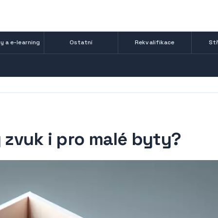
y a e-learning
Ostatní
Rekvalifikace
Stř
ý zvuk i pro malé byty?