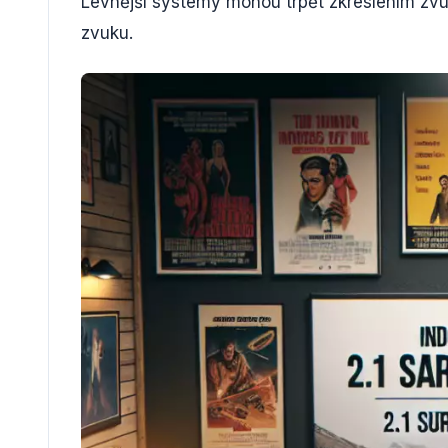
Levnější systémy mohou trpět zkreslením zvuk
zvuku.