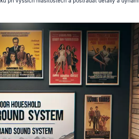
u při vyšších hlasitostech a postrádat detaily a dynam