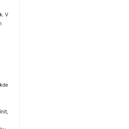
k. V
h
 kde
nit,