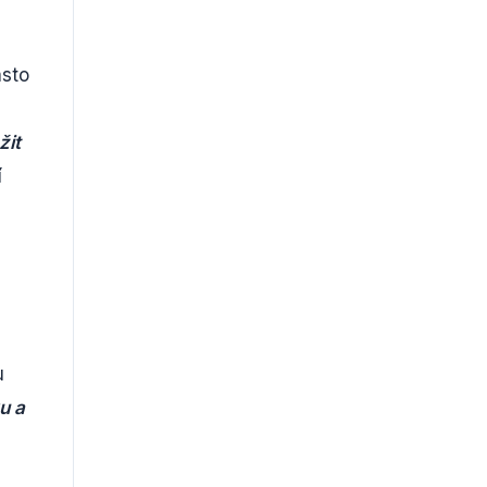
asto
žit
í
u
u a