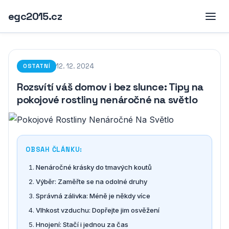
egc2015.cz
12. 12. 2024
OSTATNÍ
Rozsvítí váš domov i bez slunce: Tipy na
pokojové rostliny nenáročné na světlo
OBSAH ČLÁNKU:
Nenáročné krásky do tmavých koutů
Výběr: Zaměřte se na odolné druhy
Správná zálivka: Méně je někdy více
Vlhkost vzduchu: Dopřejte jim osvěžení
Hnojení: Stačí i jednou za čas