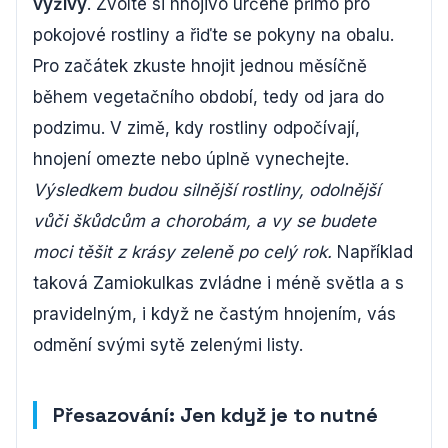
výživy
. Zvolte si hnojivo určené přímo pro
pokojové rostliny a řiďte se pokyny na obalu.
Pro začátek zkuste hnojit jednou měsíčně
během vegetačního období, tedy od jara do
podzimu. V zimě, kdy rostliny odpočívají,
hnojení omezte nebo úplně vynechejte.
Výsledkem budou silnější rostliny, odolnější
vůči škůdcům a chorobám, a vy se budete
moci těšit z krásy zeleně po celý rok.
Například
taková Zamiokulkas zvládne i méně světla a s
pravidelným, i když ne častým hnojením, vás
odmění svými sytě zelenými listy.
Přesazování: Jen když je to nutné