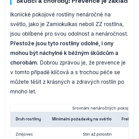
Škůdci a choroby: Prevence je základ
Ikonické pokojové rostliny nenáročné na
světlo, jako je Zamiokulkas neboli ZZ rostlina,
jsou oblíbené pro svou odolnost a nenáročnost.
Přestože jsou tyto rostliny odolné, i ony
mohou být náchylné k běžným škůdcům a
chorobám.
Dobrou zprávou je, že prevence je
v tomto případě klíčová a s trochou péče se
můžete těšit z krásných a zdravých rostlin po
mnoho let.
Srovnání nenáročných pokojových 
Druh rostliny
Minimální požadavky na světlo
Frekvenc
Zmijovec
Stín až polostín
1x z