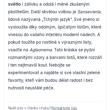
světlo
i zálivku a odolá i méně zkušeným
pěstitelům. Další skvělou volbou je
Sansevieria
,
lidově nazývaná „Tchýnin jazyk“. Své jméno si
vysloužila díky odolným, špičatým listům, které
vnesou do vašeho interiéru moderní nádech. A
pokud toužíte po rostlině s výraznými listy,
vsaďte na
Aglaonema
. Tato kráska se pyšní
rozmanitými vzory a barvami listů, které rozzáří
i ten nejtmavší kout. Nebojte se
experimentovat a najděte si své vlastní zelené
favority, kteří vám budou dělat radost i bez
nutnosti neustálé péče.
Našli jste v článku chybu?
Kontaktujte nás