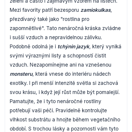
zelení a často i zajímavým vzorem na listech.
Mezi favority patří bezesporu
zamiokulkas
,
přezdívaný také jako "rostlina pro
zapomnětlivé". Tato nenáročná kráska zvládne
i sušší vzduch a nepravidelnou zálivku.
Podobně odolná je i
tchýnin jazyk
, který vyniká
svými výraznými listy a schopností čistit
vzduch. Nezapomínejme ani na vznešenou
monsteru
, která vnese do interiéru nádech
exotiky. I při menší intenzitě světla si zachová
svou krásu, i když její růst může být pomalejší.
Pamatujte, že i tyto nenáročné rostliny
potřebují vaši péči. Pravidelně kontrolujte
vlhkost substrátu a hnojte během vegetačního
období. S trochou lásky a pozornosti vám tyto