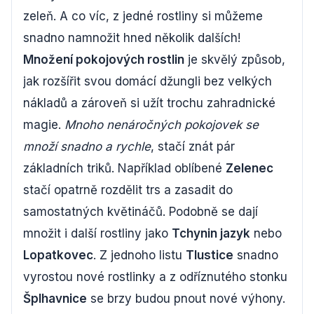
zeleň. A co víc, z jedné rostliny si můžeme
snadno namnožit hned několik dalších!
Množení pokojových rostlin
je skvělý způsob,
jak rozšířit svou domácí džungli bez velkých
nákladů a zároveň si užít trochu zahradnické
magie.
Mnoho nenáročných pokojovek se
množí snadno a rychle
, stačí znát pár
základních triků. Například oblíbené
Zelenec
stačí opatrně rozdělit trs a zasadit do
samostatných květináčů. Podobně se dají
množit i další rostliny jako
Tchynin jazyk
nebo
Lopatkovec
. Z jednoho listu
Tlustice
snadno
vyrostou nové rostlinky a z odříznutého stonku
Šplhavnice
se brzy budou pnout nové výhony.