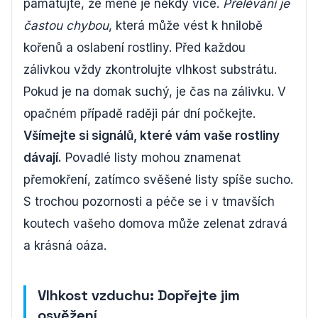
pamatujte, že méně je někdy více.
Přelévání je
častou chybou
, která může vést k hnilobě
kořenů a oslabení rostliny. Před každou
zálivkou vždy zkontrolujte vlhkost substrátu.
Pokud je na domak suchý, je čas na zálivku. V
opačném případě raději pár dní počkejte.
Všímejte si signálů, které vám vaše rostliny
dávají.
Povadlé listy mohou znamenat
přemokření, zatímco svěšené listy spíše sucho.
S trochou pozornosti a péče se i v tmavších
koutech vašeho domova může zelenat zdravá
a krásná oáza.
Vlhkost vzduchu: Dopřejte jim
osvěžení