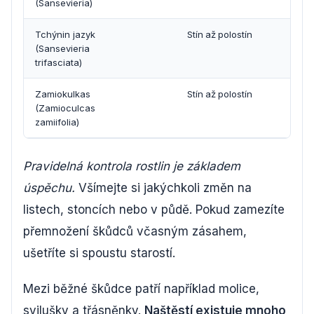
(Sansevieria)
Tchýnin jazyk
Stín až polostín
1x z
(Sansevieria
trifasciata)
Zamiokulkas
Stín až polostín
1x z
(Zamioculcas
zamiifolia)
Pravidelná kontrola rostlin je základem
úspěchu.
Všímejte si jakýchkoli změn na
listech, stoncích nebo v půdě. Pokud zamezíte
přemnožení škůdců včasným zásahem,
ušetříte si spoustu starostí.
Mezi běžné škůdce patří například molice,
svilušky a třásněnky.
Naštěstí existuje mnoho