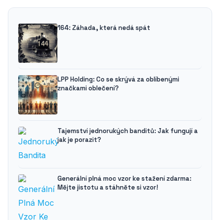
164: Záhada, která nedá spát
LPP Holding: Co se skrývá za oblíbenými
značkami oblečení?
Tajemství jednorukých banditů: Jak fungují a
jak je porazit?
Generální plná moc vzor ke stažení zdarma:
Mějte jistotu a stáhněte si vzor!